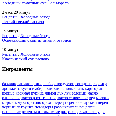
Холодный томатный суп Сальморехо
2 часа 20 минут
Рецепты
/
Холодные блюда
Легкий свежий гаспачо
15 минут
Рецепты
/
Холодные блюда
Освежающий салат из дыни и огурцов
10 минут
Рецепты
/
Холодные блюда
Классический суп гаспачо
Ингредиенты
базилик
ванилин
вино
выбор продуктов
говядина
горчица
дрожжи
закуски
имбирь
как
как использовать
картофель
корица
крахмал
курица
лимон
лук
лук зеленый
масло
оливковое
масло растительное
масло сливочное
мед
молоко
морковь
мука
орегано
орехи
перец
перец болгарский
перец
черный
петрушка
помидоры
разрыхлитель
рецепты
испанские
рецепты итальянские
рис
сахар
сахарная пудра