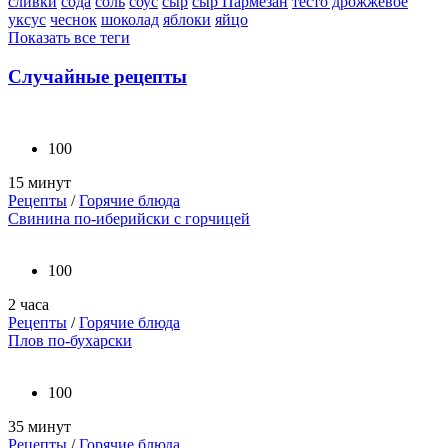
сливки
сода
соль
соус
сыр
сыр Пармезан
тесто дрожжевое
уксус
чеснок
шоколад
яблоки
яйцо
Показать все теги
Случайные рецепты
100
15 минут
Рецепты
/
Горячие блюда
Свинина по-иберийски с горчицей
100
2 часа
Рецепты
/
Горячие блюда
Плов по-бухарски
100
35 минут
Рецепты
/
Горячие блюда