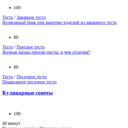
100
Тесто
/
Заварное тесто
Возможный брак при выпечке изделий из заварного теста
80
Тесто
/
Пресное тесто
Яичная лапша против пасты: в чем отличия?
80
Тесто
/
Песочное тесто
Правильное песочное тесто
Кулинарные советы
100
40 минут