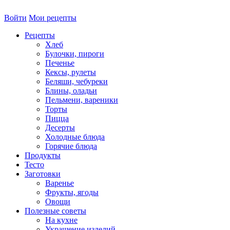
Войти
Мои рецепты
Рецепты
Хлеб
Булочки, пироги
Печенье
Кексы, рулеты
Беляши, чебуреки
Блины, оладьи
Пельмени, вареники
Торты
Пицца
Десерты
Холодные блюда
Горячие блюда
Продукты
Тесто
Заготовки
Варенье
Фрукты, ягоды
Овощи
Полезные советы
На кухне
Украшение изделий