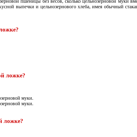
озерновой пшеницы без весов, сколько цельнозерновой муки вм
усной выпечки и цельнозернового хлеба, имея обычный стакан 
 ложке?
ой ложке?
озерновой муки.
озерновой муки.
й ложке?