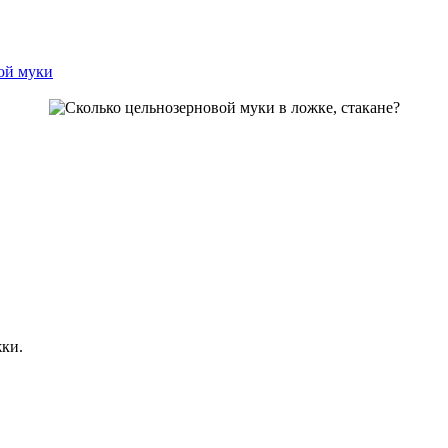
ой муки
жки.