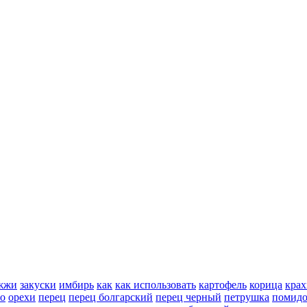
жжи
закуски
имбирь
как
как использовать
картофель
корица
крах
но
орехи
перец
перец болгарский
перец черный
петрушка
помид