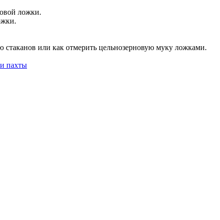
ловой ложки.
ожки.
ю стаканов или как отмерить цельнозерновую муку ложками.
 и пахты