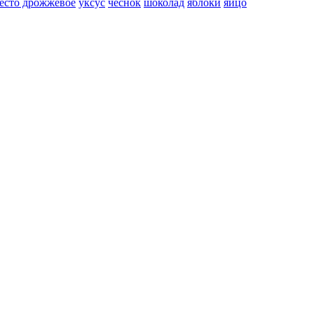
есто дрожжевое
уксус
чеснок
шоколад
яблоки
яйцо