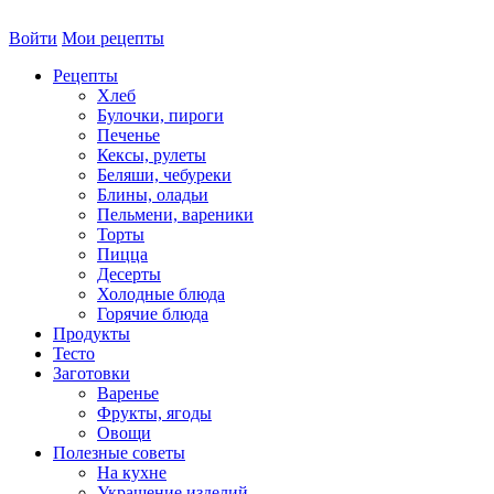
Войти
Мои рецепты
Рецепты
Хлеб
Булочки, пироги
Печенье
Кексы, рулеты
Беляши, чебуреки
Блины, оладьи
Пельмени, вареники
Торты
Пицца
Десерты
Холодные блюда
Горячие блюда
Продукты
Тесто
Заготовки
Варенье
Фрукты, ягоды
Овощи
Полезные советы
На кухне
Украшение изделий