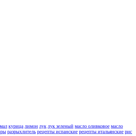
мал
курица
лимон
лук
лук зеленый
масло оливковое
масло
оры
разрыхлитель
рецепты испанские
рецепты итальянские
рис