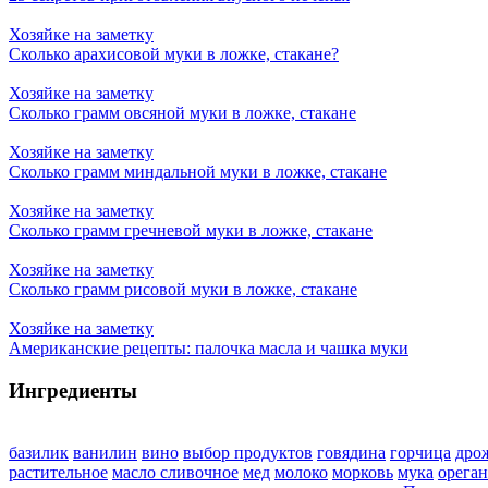
Хозяйке на заметку
Сколько арахисовой муки в ложке, стакане?
Хозяйке на заметку
Сколько грамм овсяной муки в ложке, стакане
Хозяйке на заметку
Сколько грамм миндальной муки в ложке, стакане
Хозяйке на заметку
Сколько грамм гречневой муки в ложке, стакане
Хозяйке на заметку
Сколько грамм рисовой муки в ложке, стакане
Хозяйке на заметку
Американские рецепты: палочка масла и чашка муки
Ингредиенты
базилик
ванилин
вино
выбор продуктов
говядина
горчица
дро
растительное
масло сливочное
мед
молоко
морковь
мука
орега