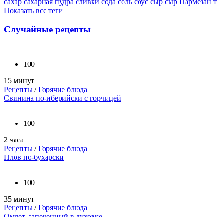
сахар
сахарная пудра
сливки
сода
соль
соус
сыр
сыр Пармезан
т
Показать все теги
Случайные рецепты
100
15 минут
Рецепты
/
Горячие блюда
Свинина по-иберийски с горчицей
100
2 часа
Рецепты
/
Горячие блюда
Плов по-бухарски
100
35 минут
Рецепты
/
Горячие блюда
Омлет, запеченный в духовке