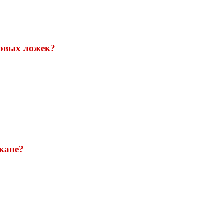
ловых ложек?
кане?