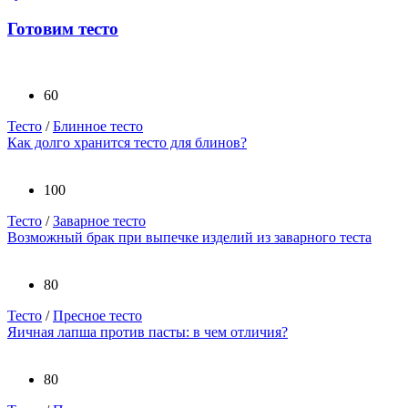
Готовим тесто
60
Тесто
/
Блинное тесто
Как долго хранится тесто для блинов?
100
Тесто
/
Заварное тесто
Возможный брак при выпечке изделий из заварного теста
80
Тесто
/
Пресное тесто
Яичная лапша против пасты: в чем отличия?
80