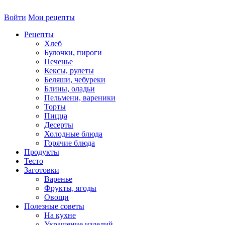
Войти
Мои рецепты
Рецепты
Хлеб
Булочки, пироги
Печенье
Кексы, рулеты
Беляши, чебуреки
Блины, оладьи
Пельмени, вареники
Торты
Пицца
Десерты
Холодные блюда
Горячие блюда
Продукты
Тесто
Заготовки
Варенье
Фрукты, ягоды
Овощи
Полезные советы
На кухне
Украшение изделий