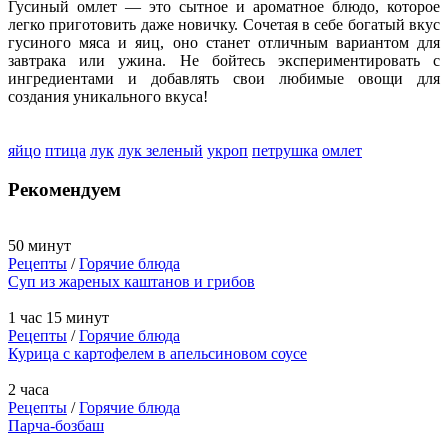
Гусиный омлет — это сытное и ароматное блюдо, которое
легко приготовить даже новичку. Сочетая в себе богатый вкус
гусиного мяса и яиц, оно станет отличным вариантом для
завтрака или ужина. Не бойтесь экспериментировать с
ингредиентами и добавлять свои любимые овощи для
создания уникального вкуса!
яйцо
птица
лук
лук зеленый
укроп
петрушка
омлет
Рекомендуем
50 минут
Рецепты
/
Горячие блюда
Суп из жареных каштанов и грибов
1 час 15 минут
Рецепты
/
Горячие блюда
Курица с картофелем в апельсиновом соусе
2 часа
Рецепты
/
Горячие блюда
Парча-бозбаш