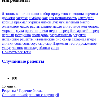
Ингредиенты
базилик
ванилин
вино
выбор продуктов
говядина
горчица
дрожжи
закуски
имбирь
как
как использовать
картофель
корица
крахмал
курица
лимон
лук
лук зеленый
масло
оливковое
масло растительное
масло сливочное
мед
молоко
морковь
мука
орегано
орехи
перец
перец болгарский
перец
черный
петрушка
помидоры
разрыхлитель
рецепты
испанские
рецепты итальянские
рис
сахар
сахарная пудра
сливки
сода
соль
соус
сыр
сыр Пармезан
тесто дрожжевое
уксус
чеснок
шоколад
яблоки
яйцо
Показать все теги
Случайные рецепты
100
15 минут
Рецепты
/
Горячие блюда
Свинина по-иберийски с горчицей