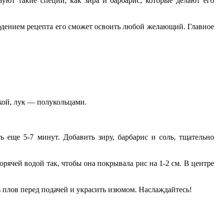
уют такие специи, как зира и барбарис, которые делают его
людением рецепта его сможет освоить любой желающий. Главное
кой, лук — полукольцами.
 еще 5-7 минут. Добавить зиру, барбарис и соль, тщательно
рячей водой так, чтобы она покрывала рис на 1-2 см. В центре
 плов перед подачей и украсить изюмом. Наслаждайтесь!