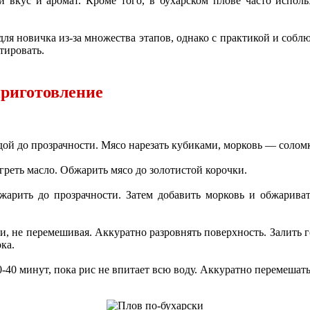
вкус и аромат. Кроме того, в бухарском плове часто использ
ля новичка из-за множества этапов, однако с практикой и соб
тировать.
приготовление
ой до прозрачности. Мясо нарезать кубиками, морковь — солом
греть масло. Обжарить мясо до золотистой корочки.
арить до прозрачности. Затем добавить морковь и обжаривать
, не перемешивая. Аккуратно разровнять поверхность. Залить го
ка.
-40 минут, пока рис не впитает всю воду. Аккуратно перемешать