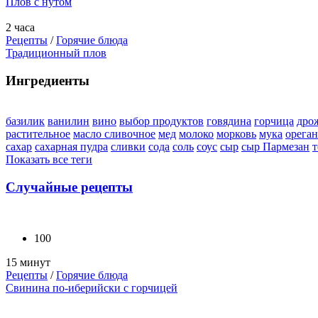
Плов с нутом
2 часа
Рецепты
/
Горячие блюда
Традиционный плов
Ингредиенты
базилик
ванилин
вино
выбор продуктов
говядина
горчица
дро
растительное
масло сливочное
мед
молоко
морковь
мука
орега
сахар
сахарная пудра
сливки
сода
соль
соус
сыр
сыр Пармезан
т
Показать все теги
Случайные рецепты
100
15 минут
Рецепты
/
Горячие блюда
Свинина по-иберийски с горчицей