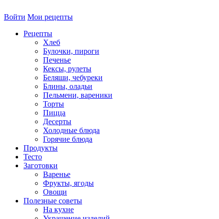
Войти
Мои рецепты
Рецепты
Хлеб
Булочки, пироги
Печенье
Кексы, рулеты
Беляши, чебуреки
Блины, оладьи
Пельмени, вареники
Торты
Пицца
Десерты
Холодные блюда
Горячие блюда
Продукты
Тесто
Заготовки
Варенье
Фрукты, ягоды
Овощи
Полезные советы
На кухне
Украшение изделий