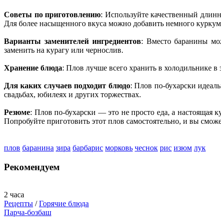
Советы по приготовлению
: Используйте качественный длинн
Для более насыщенного вкуса можно добавить немного курку
Варианты заменителей ингредиентов
: Вместо баранины мо
заменить на курагу или чернослив.
Хранение блюда
: Плов лучше всего хранить в холодильнике в
Для каких случаев подходит блюдо
: Плов по-бухарски идеал
свадьбах, юбилеях и других торжествах.
Резюме
: Плов по-бухарски — это не просто еда, а настоящая 
Попробуйте приготовить этот плов самостоятельно, и вы сможе
плов
баранина
зира
барбарис
морковь
чеснок
рис
изюм
лук
Рекомендуем
2 часа
Рецепты
/
Горячие блюда
Парча-бозбаш