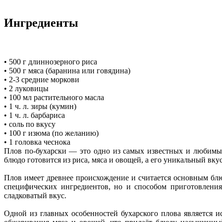
Ингредиенты
• 500 г длиннозерного риса
• 500 г мяса (баранина или говядина)
• 2-3 средние моркови
• 2 луковицы
• 100 мл растительного масла
• 1 ч. л. зиры (кумин)
• 1 ч. л. барбариса
• соль по вкусу
• 100 г изюма (по желанию)
• 1 головка чеснока
Плов по-бухарски — это одно из самых известных и любимых
блюдо готовится из риса, мяса и овощей, а его уникальный вк
Плов имеет древнее происхождение и считается основным блю
специфических ингредиентов, но и способом приготовления
сладковатый вкус.
Одной из главных особенностей бухарского плова является и