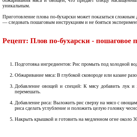
обжаривания мяса и овощей, что придаёт блюду насыщенный 
уникальным.
Приготовление плова по-бухарски может показаться сложным д
— следовать пошаговым инструкциям и не бояться эксперимен
Рецепт: Плов по-бухарски - пошаговое 
Подготовка ингредиентов: Рис промыть под холодной вод
Обжаривание мяса: В глубокой сковороде или казане разо
Добавление овощей и специй: К мясу добавить лук и ж
перемешать.
Добавление риса: Выложить рис сверху на мясо с овощами
риса сделать углубление и положить целую головку чесно
Накрыть крышкой и готовить на медленном огне около 30