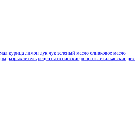
мал
курица
лимон
лук
лук зеленый
масло оливковое
масло
оры
разрыхлитель
рецепты испанские
рецепты итальянские
рис