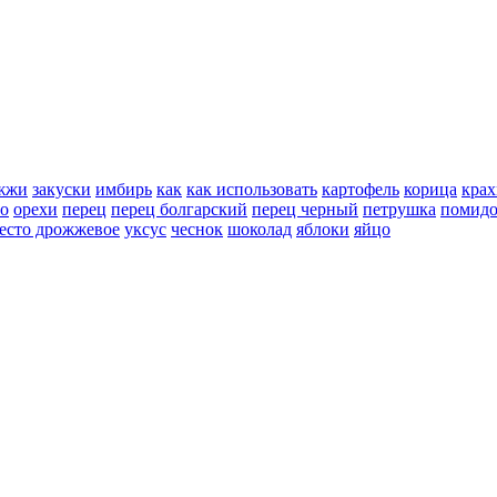
жжи
закуски
имбирь
как
как использовать
картофель
корица
крах
но
орехи
перец
перец болгарский
перец черный
петрушка
помид
есто дрожжевое
уксус
чеснок
шоколад
яблоки
яйцо