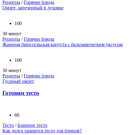
Рецепты
/
Горячие блюда
Омлет, запеченный в духовке
100
30 минут
Рецепты
/
Горячие блюда
Жареная брюссельская капуста с бальзамическим уксусом
100
30 минут
Рецепты
/
Горячие блюда
Гусиный омлет
Готовим тесто
60
Тесто
/
Блинное тесто
Как долго хранится тесто для блинов?