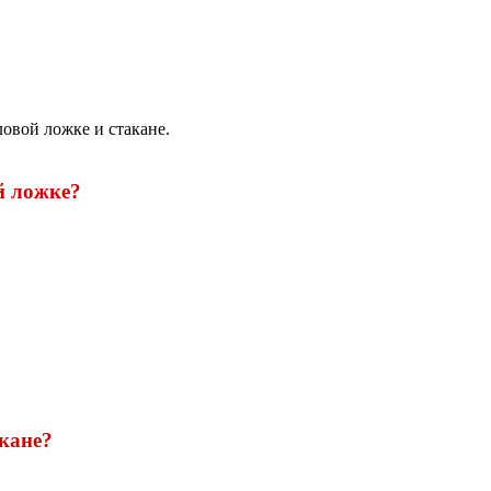
ловой ложке и стакане.
й ложке?
акане?