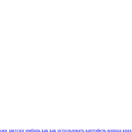
жжи
закуски
имбирь
как
как использовать
картофель
корица
крах