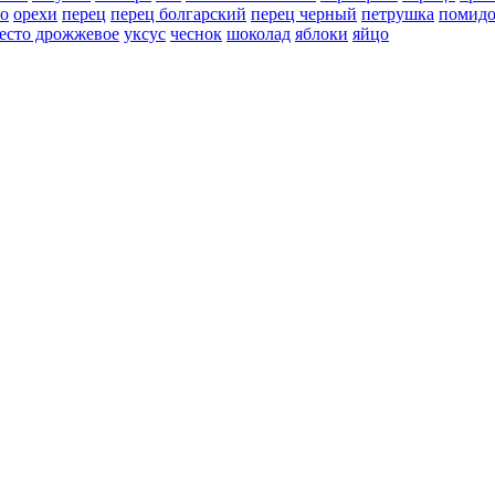
но
орехи
перец
перец болгарский
перец черный
петрушка
помид
есто дрожжевое
уксус
чеснок
шоколад
яблоки
яйцо