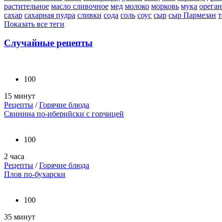
растительное
масло сливочное
мед
молоко
морковь
мука
орега
сахар
сахарная пудра
сливки
сода
соль
соус
сыр
сыр Пармезан
т
Показать все теги
Случайные рецепты
100
15 минут
Рецепты
/
Горячие блюда
Свинина по-иберийски с горчицей
100
2 часа
Рецепты
/
Горячие блюда
Плов по-бухарски
100
35 минут