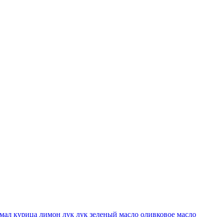
мал
курица
лимон
лук
лук зеленый
масло оливковое
масло