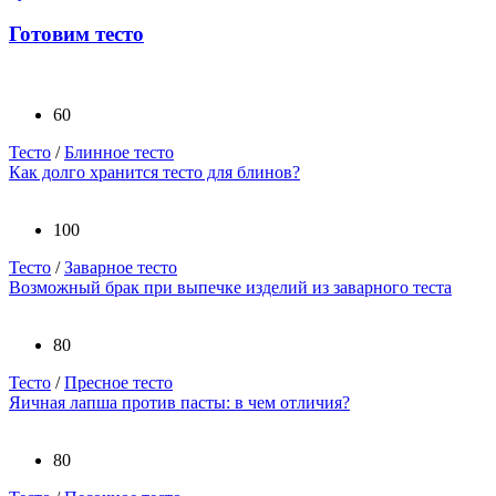
Готовим тесто
60
Тесто
/
Блинное тесто
Как долго хранится тесто для блинов?
100
Тесто
/
Заварное тесто
Возможный брак при выпечке изделий из заварного теста
80
Тесто
/
Пресное тесто
Яичная лапша против пасты: в чем отличия?
80