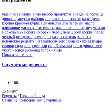
базилик
ванилин
вино
выбор продуктов
говядина
горчица
дрожжи
закуски
имбирь
как
как использовать
картофель
корица
крахмал
курица
лимон
лук
лук зеленый
масло
оливковое
масло растительное
масло сливочное
мед
молоко
морковь
мука
орегано
орехи
перец
перец болгарский
перец
черный
петрушка
помидоры
разрыхлитель
рецепты
испанские
рецепты итальянские
рис
сахар
сахарная пудра
сливки
сода
соль
соус
сыр
сыр Пармезан
тесто дрожжевое
уксус
чеснок
шоколад
яблоки
яйцо
Показать все теги
Случайные рецепты
100
15 минут
Рецепты
/
Горячие блюда
Свинина по-иберийски с горчицей