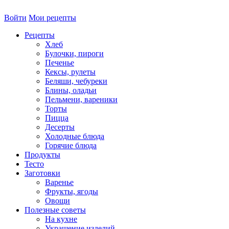
Войти
Мои рецепты
Рецепты
Хлеб
Булочки, пироги
Печенье
Кексы, рулеты
Беляши, чебуреки
Блины, оладьи
Пельмени, вареники
Торты
Пицца
Десерты
Холодные блюда
Горячие блюда
Продукты
Тесто
Заготовки
Варенье
Фрукты, ягоды
Овощи
Полезные советы
На кухне
Украшение изделий