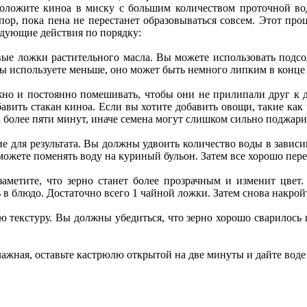
оложите киноа в миску с большим количеством проточной вод
 пор, пока пена не перестанет образовываться совсем. Этот пр
едующие действия по порядку:
ые ложки растительного масла. Вы можете использовать подсо
ы используете меньше, оно может быть немного липким в конце 
но и постоянно помешивать, чтобы они не прилипали друг к д
авить стакан киноа. Если вы хотите добавить овощи, такие как
 более пяти минут, иначе семена могут слишком сильно поджари
е для результата. Вы должны удвоить количество воды в зависи
можете поменять воду на куриный бульон. Затем все хорошо пер
заметите, что зерно станет более прозрачным и изменит цвет
ь в блюдо. Достаточно всего 1 чайной ложки. Затем снова накрой
ю текстуру. Вы должны убедиться, что зерно хорошо сварилось 
влажная, оставьте кастрюлю открытой на две минуты и дайте вод