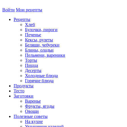
Войти
Мои рецепты
Рецепты
Хлеб
Булочки, пироги
Печенье
Кексы, рулеты
Беляши, чебуреки
Блины, оладьи
Пельмени, вареники
Торты
Пицца
Десерты
Холодные блюда
Горячие блюда
Продукты
Тесто
Заготовки
Варенье
Фрукты, ягоды
Овощи
Полезные советы
На кухне
Украшение изделий