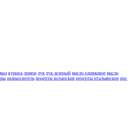
мал
курица
лимон
лук
лук зеленый
масло оливковое
масло
оры
разрыхлитель
рецепты испанские
рецепты итальянские
рис