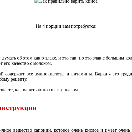
На 4 порции вам потребуется:
умать об этом как о злаке, и это так, но это злак с большим к
 его качество с молоком.
й содержит все аминокислоты и витамины. Варка - это трад
бому рецепту.
знаете, как варить киноа шаг за шагом.
 инструкция
сичное вещество сапонин, которое очень кислое и имеет очен