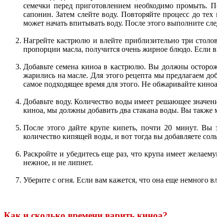
семечки перед приготовлением необходимо промыть. П
сапонин. Затем слейте воду. Повторяйте процесс до тех
может начать впитывать воду. После этого выполните сл
Нагрейте кастрюлю и влейте приблизительно три столов
пропорции масла, получится очень жирное блюдо. Если в
Добавьте семена киноа в кастрюлю. Вы должны осторож
жарились на масле. Для этого рецепта мы предлагаем доб
самое подходящее время для этого. Не обжаривайте киноа
Добавьте воду. Количество воды имеет решающее значени
киноа, мы должны добавить два стакана воды. Вы также 
После этого дайте крупе кипеть, почти 20 минут. Вы 
количество кипящей воды, и вот тогда вы добавляете сол
Раскройте и убедитесь еще раз, что крупа имеет желаему
нежное, и не липнет.
Уберите с огня. Если вам кажется, что она еще немного 
Как и сколько времени варить киноа?