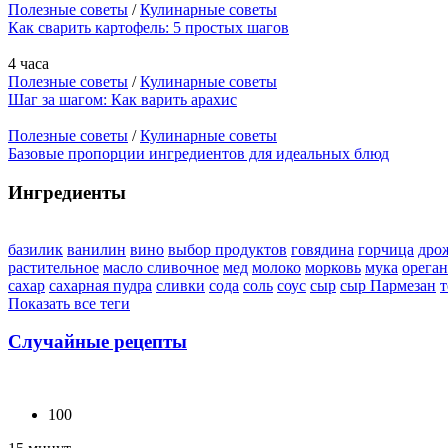
Полезные советы
/
Кулинарные советы
Как сварить картофель: 5 простых шагов
4 часа
Полезные советы
/
Кулинарные советы
Шаг за шагом: Как варить арахис
Полезные советы
/
Кулинарные советы
Базовые пропорции ингредиентов для идеальных блюд
Ингредиенты
базилик
ванилин
вино
выбор продуктов
говядина
горчица
дро
растительное
масло сливочное
мед
молоко
морковь
мука
орега
сахар
сахарная пудра
сливки
сода
соль
соус
сыр
сыр Пармезан
т
Показать все теги
Случайные рецепты
100