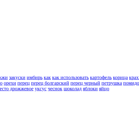
жжи
закуски
имбирь
как
как использовать
картофель
корица
крах
но
орехи
перец
перец болгарский
перец черный
петрушка
помид
есто дрожжевое
уксус
чеснок
шоколад
яблоки
яйцо