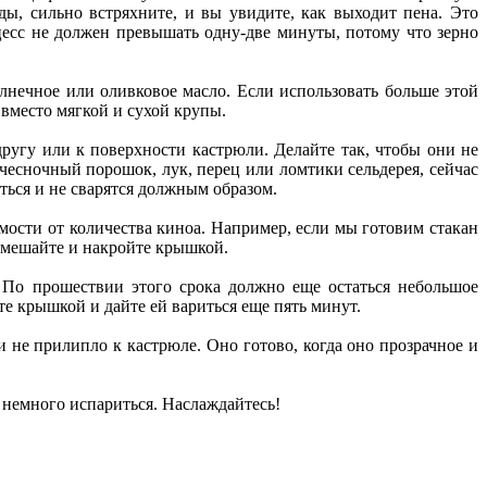
ы, сильно встряхните, и вы увидите, как выходит пена. Это
оцесс не должен превышать одну-две минуты, потому что зерно
лнечное или оливковое масло. Если использовать больше этой
вместо мягкой и сухой крупы.
ругу или к поверхности кастрюли. Делайте так, чтобы они не
 чесночный порошок, лук, перец или ломтики сельдерея, сейчас
ться и не сварятся должным образом.
мости от количества киноа. Например, если мы готовим стакан
емешайте и накройте крышкой.
. По прошествии этого срока должно еще остаться небольшое
те крышкой и дайте ей вариться еще пять минут.
и не прилипло к кастрюле. Оно готово, когда оно прозрачное и
е немного испариться. Наслаждайтесь!