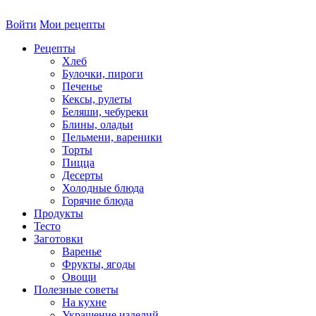
Войти
Мои рецепты
Рецепты
Хлеб
Булочки, пироги
Печенье
Кексы, рулеты
Беляши, чебуреки
Блины, оладьи
Пельмени, вареники
Торты
Пицца
Десерты
Холодные блюда
Горячие блюда
Продукты
Тесто
Заготовки
Варенье
Фрукты, ягоды
Овощи
Полезные советы
На кухне
Украшение изделий