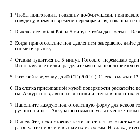
Чтобы приготовить говядину по-бургундски, приправьте 
говядину, время от времени переворачивая, пока она не 
Выключите Instant Pot на 5 минут, чтобы дать остыть. В
Когда приготовление под давлением завершено, дайте 
снимите крышку.
Ставим тушиться на 5 минут. Готовьте, перемешав один 
Используя две вилки, разделите мясо на небольшие кусоч
Разогрейте духовку до 400 °F (200 °C). Слегка смажьте
На слегка присыпанной мукой поверхности раскатайте каж
см. Аккуратно вдавите квадратики из теста в подготовл
Наполните каждую подготовленную форму для кексов тол
ручного пирога. Аккуратно сожмите углы вместе, чтобы 
Выпекайте, пока слоеное тесто не станет золотисто-ко
разрыхлите пироги и выньте их из формы. Наслаждайтесь