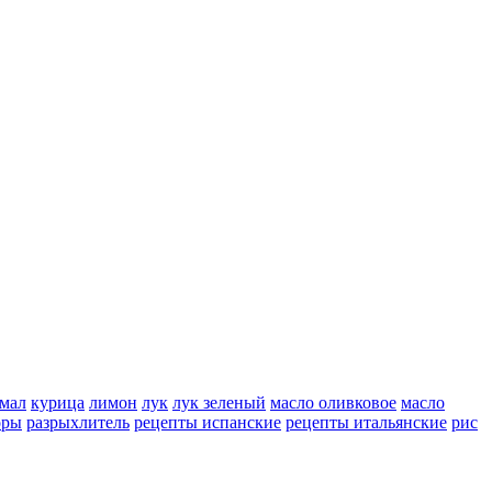
мал
курица
лимон
лук
лук зеленый
масло оливковое
масло
оры
разрыхлитель
рецепты испанские
рецепты итальянские
рис