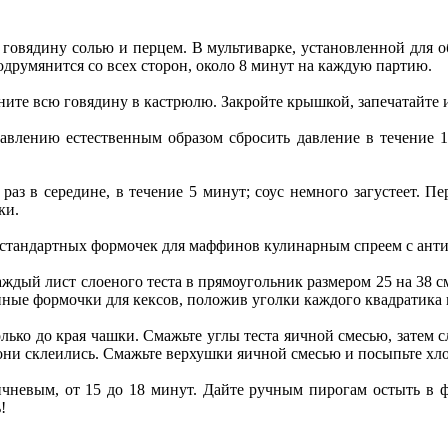
говядину солью и перцем. В мультиварке, установленной для о
подрумянится со всех сторон, около 8 минут на каждую партию.
ерните всю говядину в кастрюлю. Закройте крышкой, запечатайте 
давлению естественным образом сбросить давление в течение 
раз в середине, в течение 5 минут; соус немного загустеет. 
ки.
 12 стандартных формочек для маффинов кулинарным спреем с ан
дый лист слоеного теста в прямоугольник размером 25 на 38 см
енные формочки для кексов, положив уголки каждого квадратика
ько до края чашки. Смажьте углы теста яичной смесью, затем 
они склеились. Смажьте верхушки яичной смесью и посыпьте хл
ричневым, от 15 до 18 минут. Дайте ручным пирогам остыть в 
!