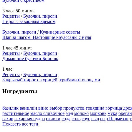
Булочки с крестиком
3 часа 50 минут
Рецепты
/
Булочки, пироги
Пирог с заварным кремом
Булочки, пироги
/
Кулинарные советы
Шаг за шагом: Настоящие круассаны с нуля
1 час 45 минут
Рецепты
/
Булочки, пироги
Домашние булочки Бриошь
1 час
Рецепты
/
Булочки, пироги
Закрытый пирог с курицей, грибами и овощами
Ингредиенты
базилик
ванилин
вино
выбор продуктов
говядина
горчица
дро
растительное
масло сливочное
мед
молоко
морковь
мука
орега
сахар
сахарная пудра
сливки
сода
соль
соус
сыр
сыр Пармезан
т
Показать все теги