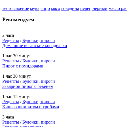
тесто слоеное
мука
яйцо
мясо
говядина
перец черный
масло ра
Рекомендуем
2 часа
Рецепты
/
Булочки, пироги
Домашние веганские крендельки
1 час 30 минут
Рецепты
/
Булочки, пироги
Пирог с помидорами
1 час 30 минут
Рецепты
/
Булочки, пироги
Заварной пирог с ревенем
1 час 15 минут
Рецепты
/
Булочки, пироги
Киш со шпинатом и грибами
3 часа
Рецепты
/
Булочки, пироги