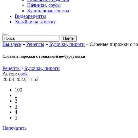
Начинки, соусы
Кулинарные советы
Видеорецепты
Хозяйке на заметку
Вы здесь
»
Рецепты
»
Булочки, пироги
» Слоеные пирожки с го
Слоеные пирожки с говядиной по-бургундски
Рецепты
/
Булочки, пироги
Автор:
cook
20-03-2022, 11:53
100
1
2
3
4
5
Напечатать