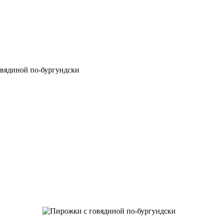
вядиной по-бургундски