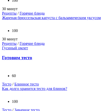
100
30 минут
Рецепты
/
Горячие блюда
Жареная брюссельская капуста с бальзамическим уксусом
100
30 минут
Рецепты
/
Горячие блюда
Гусиный омлет
Готовим тесто
60
Тесто
/
Блинное тесто
Как долго хранится тесто для блинов?
100
Тесто
/
Заварное тесто