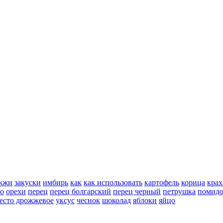
жжи
закуски
имбирь
как
как использовать
картофель
корица
крах
но
орехи
перец
перец болгарский
перец черный
петрушка
помид
есто дрожжевое
уксус
чеснок
шоколад
яблоки
яйцо