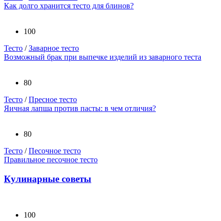
Как долго хранится тесто для блинов?
100
Тесто
/
Заварное тесто
Возможный брак при выпечке изделий из заварного теста
80
Тесто
/
Пресное тесто
Яичная лапша против пасты: в чем отличия?
80
Тесто
/
Песочное тесто
Правильное песочное тесто
Кулинарные советы
100