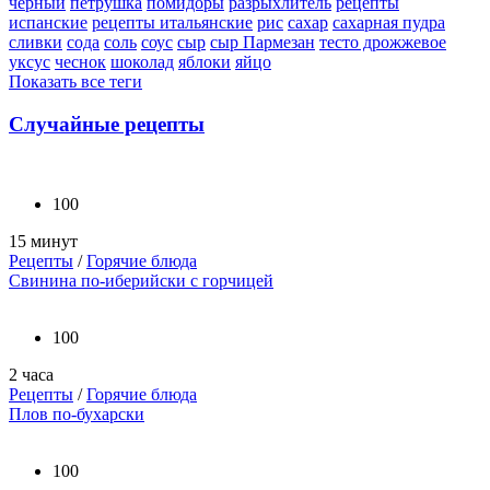
черный
петрушка
помидоры
разрыхлитель
рецепты
испанские
рецепты итальянские
рис
сахар
сахарная пудра
сливки
сода
соль
соус
сыр
сыр Пармезан
тесто дрожжевое
уксус
чеснок
шоколад
яблоки
яйцо
Показать все теги
Случайные рецепты
100
15 минут
Рецепты
/
Горячие блюда
Свинина по-иберийски с горчицей
100
2 часа
Рецепты
/
Горячие блюда
Плов по-бухарски
100