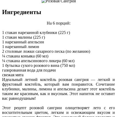
Ингредиенты
На 6 порций:
1 стакан нарезанной клубники (225 г)
1 стакан малины (225 г)
1 нарезанный апельсин
1 нарезанный лимон
2 столовые ложки сахарного песка (по желанию)
¼ стакана коньяка (60 мл)
¼ стакана апельсинового ликера (60 мл)
1 бутылка сухого розового вина (750 мл)
газированная вода для подачи
свежая мята
Идеальный летний коктейль розовая сангрия — легкий и
фруктовый коктейль, который вам понравится. Сочетание
клубники, малины, лимона и апельсина делает этот коктейль
таким же красивым, как и вкусным. Этот напиток не оставит
вас равнодушным!
Этот рецепт розовой сангрии олицетворяет лето с его
восхитительным цветом, легким и освежающим вкусом и