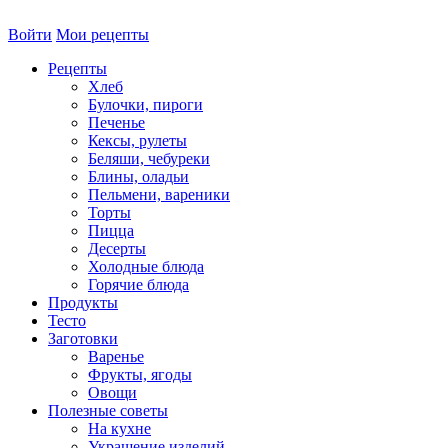
Войти
Мои рецепты
Рецепты
Хлеб
Булочки, пироги
Печенье
Кексы, рулеты
Беляши, чебуреки
Блины, оладьи
Пельмени, вареники
Торты
Пицца
Десерты
Холодные блюда
Горячие блюда
Продукты
Тесто
Заготовки
Варенье
Фрукты, ягоды
Овощи
Полезные советы
На кухне
Украшение изделий