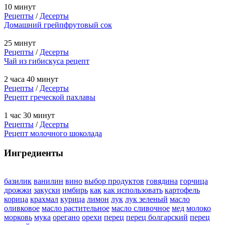
10 минут
Рецепты
/
Десерты
Домашний грейпфрутовый сок
25 минут
Рецепты
/
Десерты
Чай из гибискуса рецепт
2 часа 40 минут
Рецепты
/
Десерты
Рецепт греческой пахлавы
1 час 30 минут
Рецепты
/
Десерты
Рецепт молочного шоколада
Ингредиенты
базилик
ванилин
вино
выбор продуктов
говядина
горчица
дрожжи
закуски
имбирь
как
как использовать
картофель
корица
крахмал
курица
лимон
лук
лук зеленый
масло
оливковое
масло растительное
масло сливочное
мед
молоко
морковь
мука
орегано
орехи
перец
перец болгарский
перец