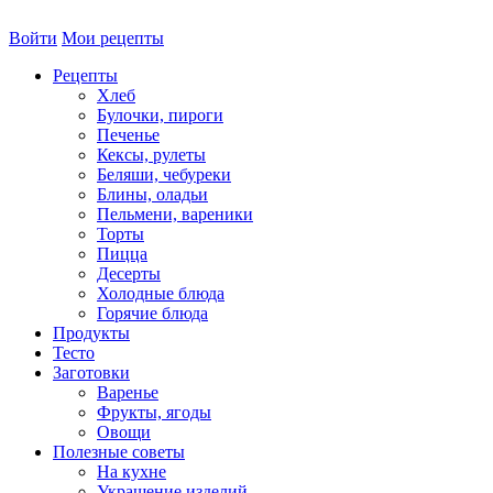
Войти
Мои рецепты
Рецепты
Хлеб
Булочки, пироги
Печенье
Кексы, рулеты
Беляши, чебуреки
Блины, оладьи
Пельмени, вареники
Торты
Пицца
Десерты
Холодные блюда
Горячие блюда
Продукты
Тесто
Заготовки
Варенье
Фрукты, ягоды
Овощи
Полезные советы
На кухне
Украшение изделий