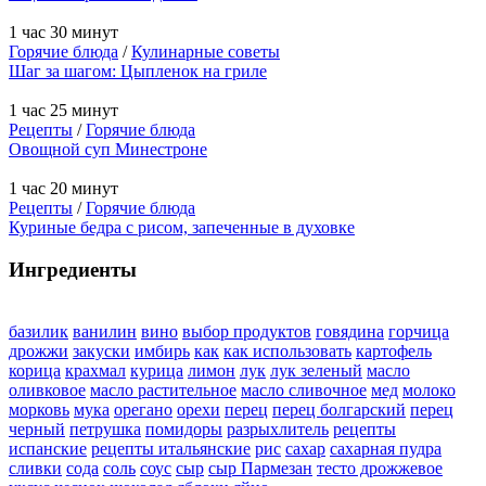
1 час 30 минут
Горячие блюда
/
Кулинарные советы
Шаг за шагом: Цыпленок на гриле
1 час 25 минут
Рецепты
/
Горячие блюда
Овощной суп Минестроне
1 час 20 минут
Рецепты
/
Горячие блюда
Куриные бедра с рисом, запеченные в духовке
Ингредиенты
базилик
ванилин
вино
выбор продуктов
говядина
горчица
дрожжи
закуски
имбирь
как
как использовать
картофель
корица
крахмал
курица
лимон
лук
лук зеленый
масло
оливковое
масло растительное
масло сливочное
мед
молоко
морковь
мука
орегано
орехи
перец
перец болгарский
перец
черный
петрушка
помидоры
разрыхлитель
рецепты
испанские
рецепты итальянские
рис
сахар
сахарная пудра
сливки
сода
соль
соус
сыр
сыр Пармезан
тесто дрожжевое