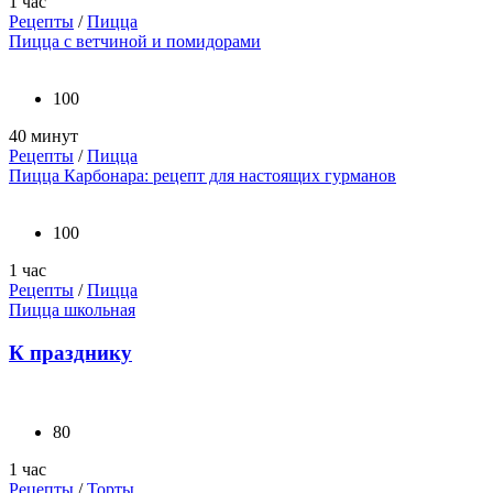
1 час
Рецепты
/
Пицца
Пицца с ветчиной и помидорами
100
40 минут
Рецепты
/
Пицца
Пицца Карбонара: рецепт для настоящих гурманов
100
1 час
Рецепты
/
Пицца
Пицца школьная
К празднику
80
1 час
Рецепты
/
Торты