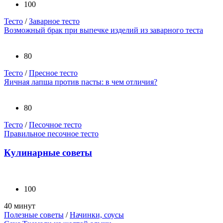
100
Тесто
/
Заварное тесто
Возможный брак при выпечке изделий из заварного теста
80
Тесто
/
Пресное тесто
Яичная лапша против пасты: в чем отличия?
80
Тесто
/
Песочное тесто
Правильное песочное тесто
Кулинарные советы
100
40 минут
Полезные советы
/
Начинки, соусы