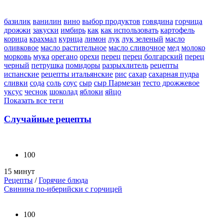
базилик
ванилин
вино
выбор продуктов
говядина
горчица
дрожжи
закуски
имбирь
как
как использовать
картофель
корица
крахмал
курица
лимон
лук
лук зеленый
масло
оливковое
масло растительное
масло сливочное
мед
молоко
морковь
мука
орегано
орехи
перец
перец болгарский
перец
черный
петрушка
помидоры
разрыхлитель
рецепты
испанские
рецепты итальянские
рис
сахар
сахарная пудра
сливки
сода
соль
соус
сыр
сыр Пармезан
тесто дрожжевое
уксус
чеснок
шоколад
яблоки
яйцо
Показать все теги
Случайные рецепты
100
15 минут
Рецепты
/
Горячие блюда
Свинина по-иберийски с горчицей
100