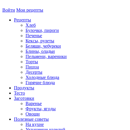
Войти
Мои рецепты
Рецепты
Хлеб
Булочки, пироги
Печенье
Кексы, рулеты
Беляши, чебуреки
Блины, оладьи
Пельмени, вареники
Торты
Пицца
Десерты
Холодные блюда
Горячие блюда
Продукты
Тесто
Заготовки
Варенье
Фрукты, ягоды
Овощи
Полезные советы
На кухне
Украшение изделий