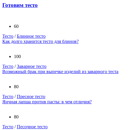
Готовим тесто
60
Тесто
/
Блинное тесто
Как долго хранится тесто для блинов?
100
Тесто
/
Заварное тесто
Возможный брак при выпечке изделий из заварного теста
80
Тесто
/
Пресное тесто
Яичная лапша против пасты: в чем отличия?
80
Тесто
/
Песочное тесто