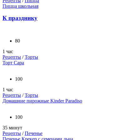
Рецепты
/
Пицца
Пицца школьная
К празднику
80
1 час
Рецепты
/
Торты
Торт Сара
100
1 час
Рецепты
/
Торты
Домашние пирожные Kinder Paradiso
100
35 минут
Рецепты
/
Печенье
Печенье Крекер с семенами льна