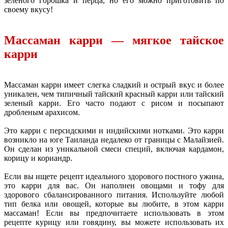
зеленого горошка и перца, но его можно приготовить по
своему вкусу!
Массаман карри — мягкое тайское
карри
Массаман карри имеет слегка сладкий и острый вкус и более
уникален, чем типичный тайский красный карри или тайский
зеленый карри. Его часто подают с рисом и посыпают
дробленым арахисом.
Это карри с персидскими и индийскими нотками. Это карри
возникло на юге Таиланда недалеко от границы с Малайзией.
Он сделан из уникальной смеси специй, включая кардамон,
корицу и кориандр.
Если вы ищете рецепт идеального здорового постного ужина,
это карри для вас. Он наполнен овощами и тофу для
здорового сбалансированного питания. Используйте любой
тип белка или овощей, которые вы любите, в этом карри
массаман! Если вы предпочитаете использовать в этом
рецепте курицу или говядину, вы можете использовать их