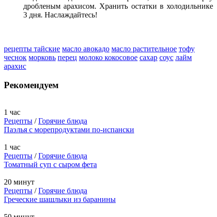
дробленым арахисом. Хранить остатки в холодильнике
3 дня. Наслаждайтесь!
рецепты тайские
масло авокадо
масло растительное
тофу
чеснок
морковь
перец
молоко кокосовое
сахар
соус
лайм
арахис
Рекомендуем
1 час
Рецепты
/
Горячие блюда
Паэлья с морепродуктами по-испански
1 час
Рецепты
/
Горячие блюда
Томатный суп с сыром фета
20 минут
Рецепты
/
Горячие блюда
Греческие шашлыки из баранины
50 минут