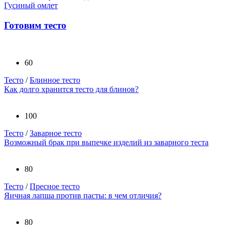
Гусиный омлет
Готовим тесто
60
Тесто
/
Блинное тесто
Как долго хранится тесто для блинов?
100
Тесто
/
Заварное тесто
Возможный брак при выпечке изделий из заварного теста
80
Тесто
/
Пресное тесто
Яичная лапша против пасты: в чем отличия?
80