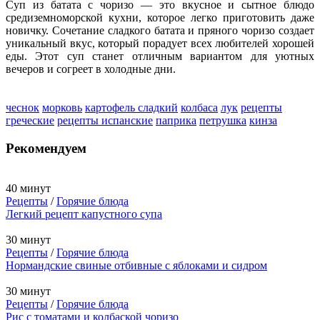
Суп из батата с чоризо — это вкусное и сытное блюдо
средиземноморской кухни, которое легко приготовить даже
новичку. Сочетание сладкого батата и пряного чоризо создает
уникальный вкус, который порадует всех любителей хорошей
еды. Этот суп станет отличным вариантом для уютных
вечеров и согреет в холодные дни.
чеснок
морковь
картофель сладкий
колбаса
лук
рецепты
греческие
рецепты испанские
паприка
петрушка
кинза
Рекомендуем
40 минут
Рецепты
/
Горячие блюда
Легкий рецепт капустного супа
30 минут
Рецепты
/
Горячие блюда
Нормандские свиные отбивные с яблоками и сидром
30 минут
Рецепты
/
Горячие блюда
Рис с томатами и колбаской чоризо