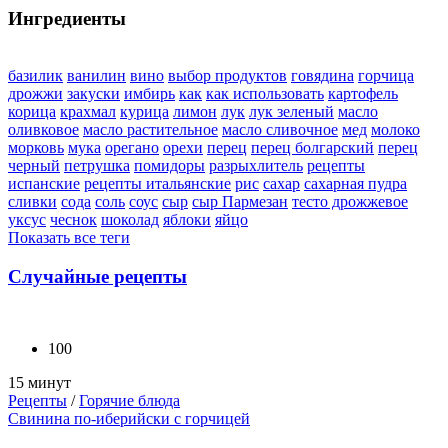
Ингредиенты
базилик
ванилин
вино
выбор продуктов
говядина
горчица
дрожжи
закуски
имбирь
как
как использовать
картофель
корица
крахмал
курица
лимон
лук
лук зеленый
масло
оливковое
масло растительное
масло сливочное
мед
молоко
морковь
мука
орегано
орехи
перец
перец болгарский
перец
черный
петрушка
помидоры
разрыхлитель
рецепты
испанские
рецепты итальянские
рис
сахар
сахарная пудра
сливки
сода
соль
соус
сыр
сыр Пармезан
тесто дрожжевое
уксус
чеснок
шоколад
яблоки
яйцо
Показать все теги
Случайные рецепты
100
15 минут
Рецепты
/
Горячие блюда
Свинина по-иберийски с горчицей