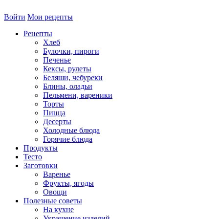
Войти
Мои рецепты
Рецепты
Хлеб
Булочки, пироги
Печенье
Кексы, рулеты
Беляши, чебуреки
Блины, оладьи
Пельмени, вареники
Торты
Пицца
Десерты
Холодные блюда
Горячие блюда
Продукты
Тесто
Заготовки
Варенье
Фрукты, ягоды
Овощи
Полезные советы
На кухне
Украшение изделий