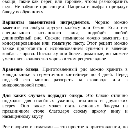
овощи, такие как перец или горошек, чтобы разнообразить
вкус. Не забудьте про специи! Паприка и шафран придадут
блюду особую нотку.
Варианты заменителей ингредиентов
. Чоризо можно
заменить на любую другую колбасу или бекон. Если нет
специального испанского риса, подойдёт любой
длиннозёрный рис. Свежие помидоры можно заменить на
консервированные или томатную пасту. Этот рецепт можно
также приготовить с использованием сушеной и вяленой
колбасы чоризо. Поскольку они более ароматные, вы можете
уменьшить количество чоризо в этом рецепте вдвое.
Хранение блюда
. Приготовленный рис можно хранить в
холодильнике в герметичном контейнере до 3 дней. Перед
подачей его можно разогреть на сковороде или в
микроволновой печи.
Для каких случаев подходит блюдо
. Это блюдо отлично
подходит для семейных ужинов, пикников и дружеских
встреч. Оно также может стать основным блюдом на
праздничном столе благодаря своему яркому виду и
насыщенному вкусу.
Рис с чоризо и томатами — это простое в приготовлении, но