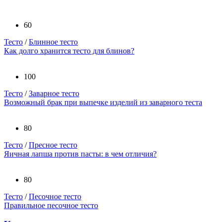
60
Тесто
/
Блинное тесто
Как долго хранится тесто для блинов?
100
Тесто
/
Заварное тесто
Возможный брак при выпечке изделий из заварного теста
80
Тесто
/
Пресное тесто
Яичная лапша против пасты: в чем отличия?
80
Тесто
/
Песочное тесто
Правильное песочное тесто