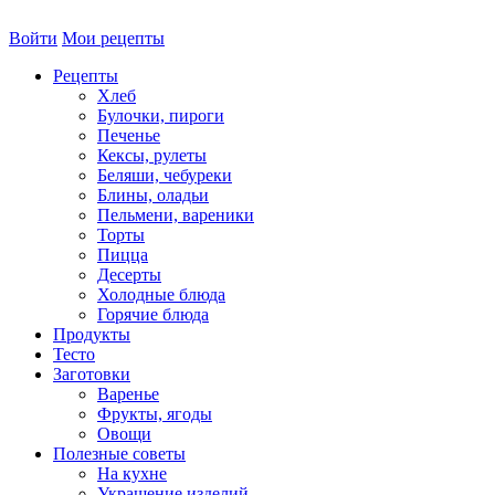
Войти
Мои рецепты
Рецепты
Хлеб
Булочки, пироги
Печенье
Кексы, рулеты
Беляши, чебуреки
Блины, оладьи
Пельмени, вареники
Торты
Пицца
Десерты
Холодные блюда
Горячие блюда
Продукты
Тесто
Заготовки
Варенье
Фрукты, ягоды
Овощи
Полезные советы
На кухне
Украшение изделий