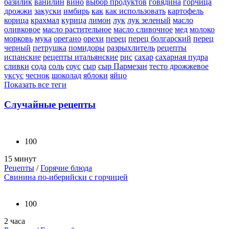
базилик
ванилин
вино
выбор продуктов
говядина
горчица
дрожжи
закуски
имбирь
как
как использовать
картофель
корица
крахмал
курица
лимон
лук
лук зеленый
масло
оливковое
масло растительное
масло сливочное
мед
молоко
морковь
мука
орегано
орехи
перец
перец болгарский
перец
черный
петрушка
помидоры
разрыхлитель
рецепты
испанские
рецепты итальянские
рис
сахар
сахарная пудра
сливки
сода
соль
соус
сыр
сыр Пармезан
тесто дрожжевое
уксус
чеснок
шоколад
яблоки
яйцо
Показать все теги
Случайные рецепты
100
15 минут
Рецепты
/
Горячие блюда
Свинина по-иберийски с горчицей
100
2 часа