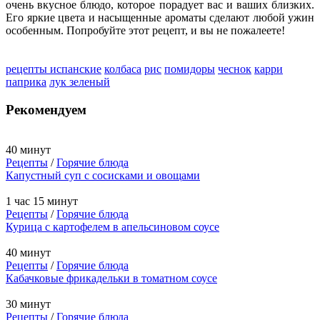
очень вкусное блюдо, которое порадует вас и ваших близких.
Его яркие цвета и насыщенные ароматы сделают любой ужин
особенным. Попробуйте этот рецепт, и вы не пожалеете!
рецепты испанские
колбаса
рис
помидоры
чеснок
карри
паприка
лук зеленый
Рекомендуем
40 минут
Рецепты
/
Горячие блюда
Капустный суп с сосисками и овощами
1 час 15 минут
Рецепты
/
Горячие блюда
Курица с картофелем в апельсиновом соусе
40 минут
Рецепты
/
Горячие блюда
Кабачковые фрикадельки в томатном соусе
30 минут
Рецепты
/
Горячие блюда