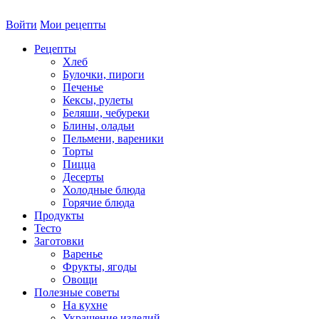
Войти
Мои рецепты
Рецепты
Хлеб
Булочки, пироги
Печенье
Кексы, рулеты
Беляши, чебуреки
Блины, оладьи
Пельмени, вареники
Торты
Пицца
Десерты
Холодные блюда
Горячие блюда
Продукты
Тесто
Заготовки
Варенье
Фрукты, ягоды
Овощи
Полезные советы
На кухне
Украшение изделий