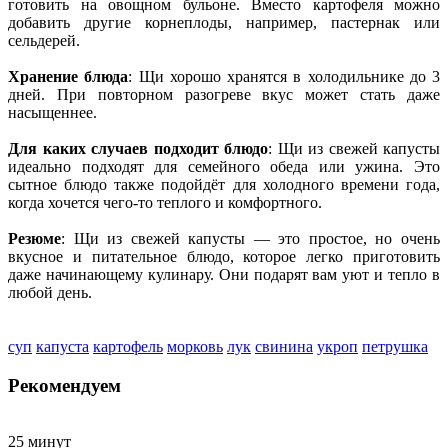
готовить на овощном бульоне. Вместо картофеля можно
добавить другие корнеплоды, например, пастернак или
сельдерей.
Хранение блюда
: Щи хорошо хранятся в холодильнике до 3
дней. При повторном разогреве вкус может стать даже
насыщеннее.
Для каких случаев подходит блюдо
: Щи из свежей капусты
идеально подходят для семейного обеда или ужина. Это
сытное блюдо также подойдёт для холодного времени года,
когда хочется чего-то теплого и комфортного.
Резюме
: Щи из свежей капусты — это простое, но очень
вкусное и питательное блюдо, которое легко приготовить
даже начинающему кулинару. Они подарят вам уют и тепло в
любой день.
суп
капуста
картофель
морковь
лук
свинина
укроп
петрушка
Рекомендуем
25 минут