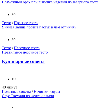
Возможный брак при выпечке изделий из заварного теста
80
Тесто
/
Пресное тесто
Яичная лапша против пасты: в чем отличия?
80
Тесто
/
Песочное тесто
Правильное песочное тесто
Кулинарные советы
100
40 минут
Полезные советы
/
Начинки, соусы
Соус Ткемали из желтой алычи