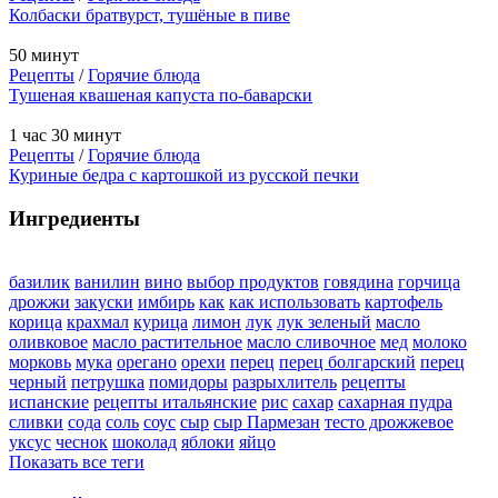
Колбаски братвурст, тушёные в пиве
50 минут
Рецепты
/
Горячие блюда
Тушеная квашеная капуста по-баварски
1 час 30 минут
Рецепты
/
Горячие блюда
Куриные бедра с картошкой из русской печки
Ингредиенты
базилик
ванилин
вино
выбор продуктов
говядина
горчица
дрожжи
закуски
имбирь
как
как использовать
картофель
корица
крахмал
курица
лимон
лук
лук зеленый
масло
оливковое
масло растительное
масло сливочное
мед
молоко
морковь
мука
орегано
орехи
перец
перец болгарский
перец
черный
петрушка
помидоры
разрыхлитель
рецепты
испанские
рецепты итальянские
рис
сахар
сахарная пудра
сливки
сода
соль
соус
сыр
сыр Пармезан
тесто дрожжевое
уксус
чеснок
шоколад
яблоки
яйцо
Показать все теги