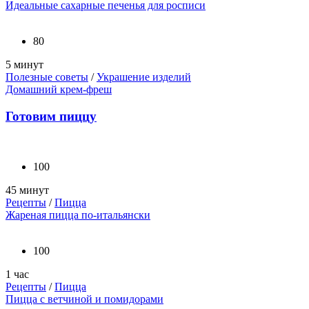
Идеальные сахарные печенья для росписи
80
5 минут
Полезные советы
/
Украшение изделий
Домашний крем-фреш
Готовим пиццу
100
45 минут
Рецепты
/
Пицца
Жареная пицца по-итальянски
100
1 час
Рецепты
/
Пицца
Пицца с ветчиной и помидорами