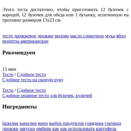
Этого теста достаточно, чтобы приготовить 12 булочек с
корицей, 12 булочек для обеда или 1 буханку, испеченную на
противне размером 13x23 см.
тесто дрожжевое
дрожжи
молоко
масло сливочное
мука
яйцо
рецепты американские
Рекомендуем
15 мин
Тесто
/
Сдобное тесто
Сдобное тесто на скорую руку
Тесто
/
Сдобное тесто
Сдобное опарное тесто для булочек, куличей
Ингредиенты
базилик
ванилин
вино
выбор продуктов
говядина
горчица
дрожжи
закуски
имбирь
как
как использовать
картофель