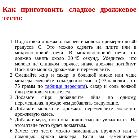
Как приготовить сладкое дрожжевое
тесто:
Подготовка дрожжей: нагрейте молоко примерно до 40
градусов C. Это можно сделать на плите или в
микроволновой печи. В микроволновой печи это
должно занять около 30-45 секунд. Убедитесь, что
молоко не слишком горячее, иначе дрожжи погибнут.
Посыпьте молоко дрожжами и перемешайте.
Смешайте жир и сахар: в большой миске или чаше
миксера смешайте охлажденное масло (2/3 палочки - это
75 грамм по
таблице пересчета
), сахар и соль ложкой
или резиновым шпателем.
Добавьте яйца: добавляйте яйца по одному,
перемешивая, прежде чем добавлять следующие.
Добавьте молоко и дрожжи: перемешайте молочно-
дрожжевую смесь.
Добавьте муку, пока она полностью не увлажнится. На
этом этапе тесто будет лохматым.
Замес: это тесто можно замешивать вручную или с
помощью крюка миксера. Если вы замешиваете