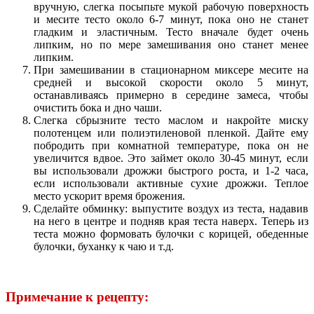
вручную, слегка посыпьте мукой рабочую поверхность
и месите тесто около 6-7 минут, пока оно не станет
гладким и эластичным. Тесто вначале будет очень
липким, но по мере замешивания оно станет менее
липким.
При замешивании в стационарном миксере месите на
средней и высокой скорости около 5 минут,
останавливаясь примерно в середине замеса, чтобы
очистить бока и дно чаши.
Слегка сбрызните тесто маслом и накройте миску
полотенцем или полиэтиленовой пленкой. Дайте ему
побродить при комнатной температуре, пока он не
увеличится вдвое. Это займет около 30-45 минут, если
вы использовали дрожжи быстрого роста, и 1-2 часа,
если использовали активные сухие дрожжи. Теплое
место ускорит время брожения.
Сделайте обминку: выпустите воздух из теста, надавив
на него в центре и подняв края теста наверх. Теперь из
теста можно формовать булочки с корицей, обеденные
булочки, буханку к чаю и т.д.
Примечание к рецепту: