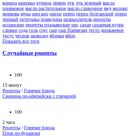
корица
крахмал
курица
лимон
лук
лук зеленый
масло
оливковое
масло растительное
масло сливочное
мед
молоко
морковь
мука
орегано
орехи
перец
перец болгарский
перец
черный
петрушка
помидоры
разрыхлитель
рецепты
испанские
рецепты итальянские
рис
сахар
сахарная пудра
сливки
сода
соль
соус
сыр
сыр Пармезан
тесто дрожжевое
уксус
чеснок
шоколад
яблоки
яйцо
Показать все теги
Случайные рецепты
100
15 минут
Рецепты
/
Горячие блюда
Свинина по-иберийски с горчицей
100
2 часа
Рецепты
/
Горячие блюда
Плов по-бухарски