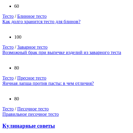
60
Тесто
/
Блинное тесто
Как долго хранится тесто для блинов?
100
Тесто
/
Заварное тесто
Возможный брак при выпечке изделий из заварного теста
80
Тесто
/
Пресное тесто
Яичная лапша против пасты: в чем отличия?
80
Тесто
/
Песочное тесто
Правильное песочное тесто
Кулинарные советы