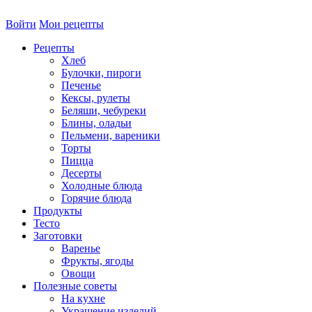
Войти
Мои рецепты
Рецепты
Хлеб
Булочки, пироги
Печенье
Кексы, рулеты
Беляши, чебуреки
Блины, оладьи
Пельмени, вареники
Торты
Пицца
Десерты
Холодные блюда
Горячие блюда
Продукты
Тесто
Заготовки
Варенье
Фрукты, ягоды
Овощи
Полезные советы
На кухне
Украшение изделий