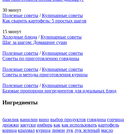
30 минут
Полезные советы
/
Кулинарные советы
Как сварить картофель: 5 простых шагов
15 минут
Холодные блюда
/
Кулинарные советы
Шаг за шагом: Домашние суши
Полезные советы
/
Кулинарные советы
Советы по приготовлению говядины
Полезные советы
/
Кулинарные советы
Советы и методы приготовления курицы
Полезные советы
/
Кулинарные советы
Базовые пропорции ингредиентов для идеальных блюд
Ингредиенты
базилик
ванилин
вино
выбор продуктов
говядина
горчица
дрожжи
закуски
имбирь
как
как использовать
картофель
корица
крахмал
курица
лимон
лук
лук зеленый
масло