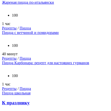
Жареная пицца по-итальянски
100
1 час
Рецепты
/
Пицца
Пицца с ветчиной и помидорами
100
40 минут
Рецепты
/
Пицца
Пицца Карбонара: рецепт для настоящих гурманов
100
1 час
Рецепты
/
Пицца
Пицца школьная
К празднику