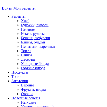
Войти
Мои рецепты
Рецепты
Хлеб
Булочки, пироги
Печенье
Кексы, рулеты
Беляши, чебуреки
Блины, оладьи
Пельмени, вареники
Торты
Пицца
Десерты
Холодные блюда
Горячие блюда
Продукты
Тесто
Заготовки
Варенье
Фрукты, ягоды
Овощи
Полезные советы
На кухне
Украшение изделий