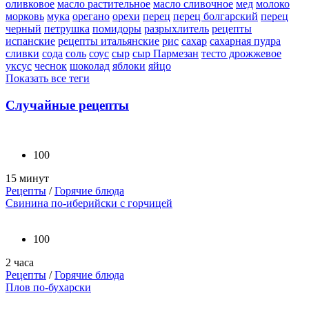
оливковое
масло растительное
масло сливочное
мед
молоко
морковь
мука
орегано
орехи
перец
перец болгарский
перец
черный
петрушка
помидоры
разрыхлитель
рецепты
испанские
рецепты итальянские
рис
сахар
сахарная пудра
сливки
сода
соль
соус
сыр
сыр Пармезан
тесто дрожжевое
уксус
чеснок
шоколад
яблоки
яйцо
Показать все теги
Случайные рецепты
100
15 минут
Рецепты
/
Горячие блюда
Свинина по-иберийски с горчицей
100
2 часа
Рецепты
/
Горячие блюда
Плов по-бухарски