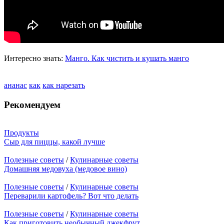
Интересно знать:
Манго. Как чистить и кушать манго
ананас
как
как нарезать
Рекомендуем
Продукты
Сыр для пиццы, какой лучше
Полезные советы
/
Кулинарные советы
Домашняя медовуха (медовое вино)
Полезные советы
/
Кулинарные советы
Переварили картофель? Вот что делать
Полезные советы
/
Кулинарные советы
Как приготовить необычный джекфрут