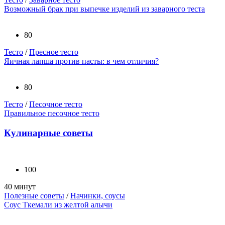
Возможный брак при выпечке изделий из заварного теста
80
Тесто
/
Пресное тесто
Яичная лапша против пасты: в чем отличия?
80
Тесто
/
Песочное тесто
Правильное песочное тесто
Кулинарные советы
100
40 минут
Полезные советы
/
Начинки, соусы
Соус Ткемали из желтой алычи