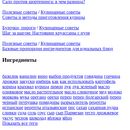
Сало против шортенинга: в чем разница?
Полезные советы
/
Кулинарные советы
Советы и методы приготовления курицы
Булочки, пироги
/
Кулинарные советы
Шаг за шагом: Настоящие круассаны с нуля
Полезные советы
/
Кулинарные советы
Базовые пропорции ингредиентов для идеальных блюд
Ингредиенты
базилик
ванилин
вино
выбор продуктов
говядина
горчица
дрожжи
закуски
имбирь
как
как использовать
картофель
корица
крахмал
курица
лимон
лук
лук зеленый
масло
оливковое
масло растительное
масло сливочное
мед
молоко
морковь
мука
орегано
орехи
перец
перец болгарский
перец
черный
петрушка
помидоры
разрыхлитель
рецепты
испанские
рецепты итальянские
рис
сахар
сахарная пудра
сливки
сода
соль
соус
сыр
сыр Пармезан
тесто дрожжевое
уксус
чеснок
шоколад
яблоки
яйцо
Показать все теги