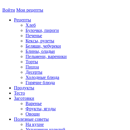
Войти
Мои рецепты
Рецепты
Хлеб
Булочки, пироги
Печенье
Кексы, рулеты
Беляши, чебуреки
Блины, оладьи
Пельмени, вареники
Торты
Пицца
Десерты
Холодные блюда
Горячие блюда
Продукты
Тесто
Заготовки
Варенье
Фрукты, ягоды
Овощи
Полезные советы
На кухне
Украшение изделий