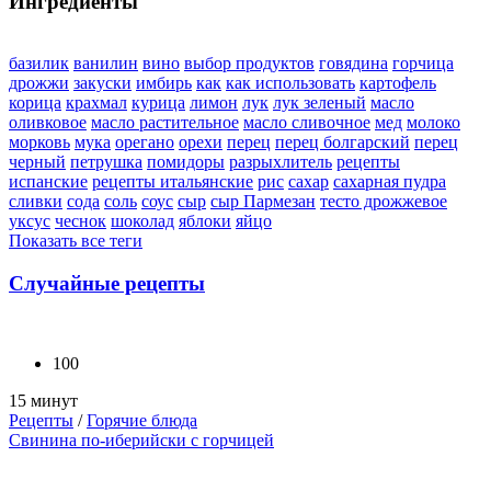
Ингредиенты
базилик
ванилин
вино
выбор продуктов
говядина
горчица
дрожжи
закуски
имбирь
как
как использовать
картофель
корица
крахмал
курица
лимон
лук
лук зеленый
масло
оливковое
масло растительное
масло сливочное
мед
молоко
морковь
мука
орегано
орехи
перец
перец болгарский
перец
черный
петрушка
помидоры
разрыхлитель
рецепты
испанские
рецепты итальянские
рис
сахар
сахарная пудра
сливки
сода
соль
соус
сыр
сыр Пармезан
тесто дрожжевое
уксус
чеснок
шоколад
яблоки
яйцо
Показать все теги
Случайные рецепты
100
15 минут
Рецепты
/
Горячие блюда
Свинина по-иберийски с горчицей