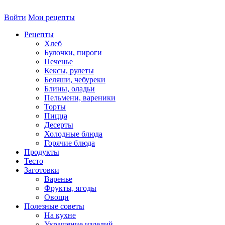
Войти
Мои рецепты
Рецепты
Хлеб
Булочки, пироги
Печенье
Кексы, рулеты
Беляши, чебуреки
Блины, оладьи
Пельмени, вареники
Торты
Пицца
Десерты
Холодные блюда
Горячие блюда
Продукты
Тесто
Заготовки
Варенье
Фрукты, ягоды
Овощи
Полезные советы
На кухне
Украшение изделий