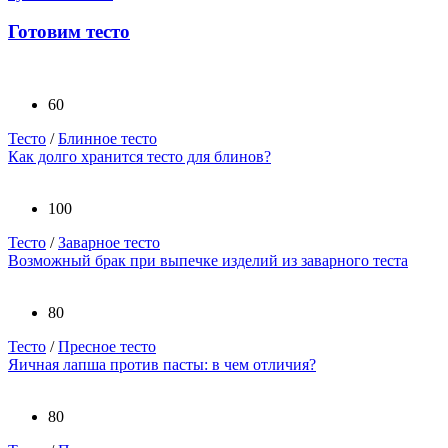
Готовим тесто
60
Тесто
/
Блинное тесто
Как долго хранится тесто для блинов?
100
Тесто
/
Заварное тесто
Возможный брак при выпечке изделий из заварного теста
80
Тесто
/
Пресное тесто
Яичная лапша против пасты: в чем отличия?
80