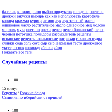
базилик
ванилин
вино
выбор продуктов
говядина
горчица
дрожжи
закуски
имбирь
как
как использовать
картофель
корица
крахмал
курица
лимон
лук
лук зеленый
масло
оливковое
масло растительное
масло сливочное
мед
молоко
морковь
мука
орегано
орехи
перец
перец болгарский
перец
черный
петрушка
помидоры
разрыхлитель
рецепты
испанские
рецепты итальянские
рис
сахар
сахарная пудра
сливки
сода
соль
соус
сыр
сыр Пармезан
тесто дрожжевое
уксус
чеснок
шоколад
яблоки
яйцо
Показать все теги
Случайные рецепты
100
15 минут
Рецепты
/
Горячие блюда
Свинина по-иберийски с горчицей
100