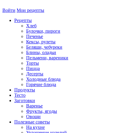
Войти
Мои рецепты
Рецепты
Хлеб
Булочки, пироги
Печенье
Кексы, рулеты
Беляши, чебуреки
Блины, оладьи
Пельмени, вареники
Торты
Пицца
Десерты
Холодные блюда
Горячие блюда
Продукты
Тесто
Заготовки
Варенье
Фрукты, ягоды
Овощи
Полезные советы
На кухне
Украшение изделий