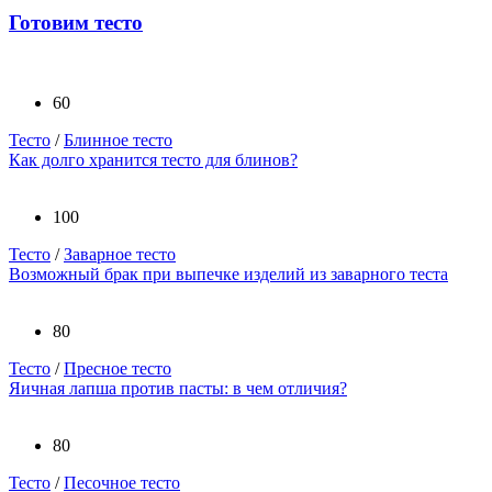
Готовим тесто
60
Тесто
/
Блинное тесто
Как долго хранится тесто для блинов?
100
Тесто
/
Заварное тесто
Возможный брак при выпечке изделий из заварного теста
80
Тесто
/
Пресное тесто
Яичная лапша против пасты: в чем отличия?
80
Тесто
/
Песочное тесто