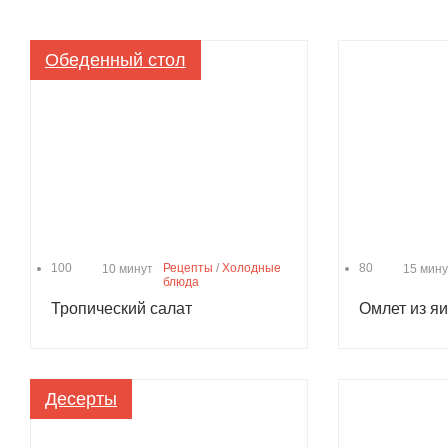
Обеденный стол
100
Рецепты
/
Холодные
80
10 минут
15 мину
блюда
Тропический салат
Омлет из я
Десерты