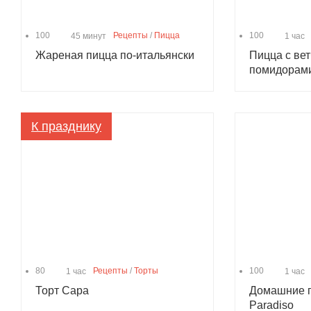
100
Рецепты
/
Пицца
100
45 минут
1 час
Жареная пицца по-итальянски
Пицца с вет
помидорам
К празднику
80
Рецепты
/
Торты
100
1 час
1 час
Торт Сара
Домашние п
Paradiso