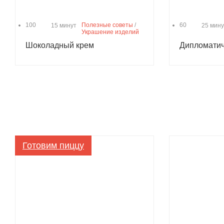
100
Полезные советы
/
60
15 минут
25 мину
Украшение изделий
Шоколадный крем
Дипломатич
Готовим пиццу