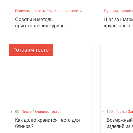
Полезные советы
/
Кулинарные советы
Булочки, пироги
Советы и методы
Шаг за шаго
приготовления курицы
круассаны с
Готовим тесто
60
Тесто
/
Блинное тесто
100
Тесто
/
За
Как долго хранится тесто для
Возможный 
блинов?
изделий из 