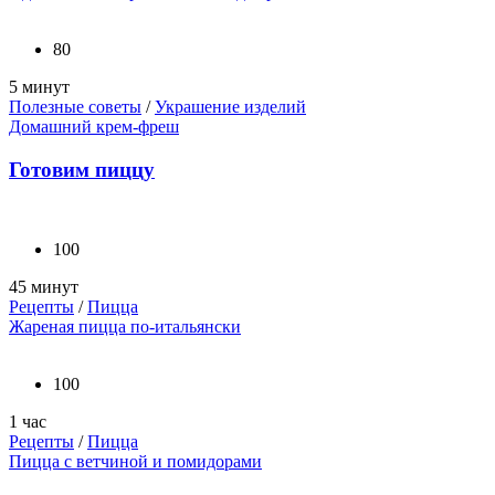
80
5 минут
Полезные советы
/
Украшение изделий
Домашний крем-фреш
Готовим пиццу
100
45 минут
Рецепты
/
Пицца
Жареная пицца по-итальянски
100
1 час
Рецепты
/
Пицца
Пицца с ветчиной и помидорами