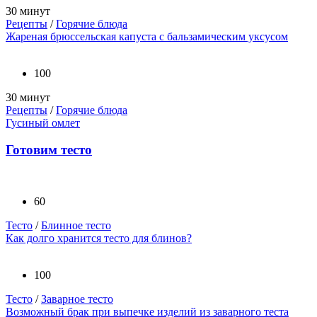
30 минут
Рецепты
/
Горячие блюда
Жареная брюссельская капуста с бальзамическим уксусом
100
30 минут
Рецепты
/
Горячие блюда
Гусиный омлет
Готовим тесто
60
Тесто
/
Блинное тесто
Как долго хранится тесто для блинов?
100
Тесто
/
Заварное тесто
Возможный брак при выпечке изделий из заварного теста