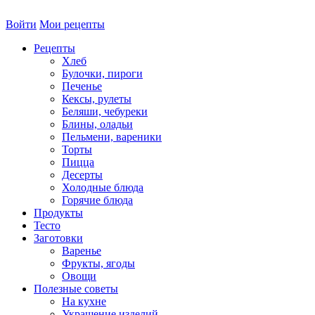
Войти
Мои рецепты
Рецепты
Хлеб
Булочки, пироги
Печенье
Кексы, рулеты
Беляши, чебуреки
Блины, оладьи
Пельмени, вареники
Торты
Пицца
Десерты
Холодные блюда
Горячие блюда
Продукты
Тесто
Заготовки
Варенье
Фрукты, ягоды
Овощи
Полезные советы
На кухне
Украшение изделий