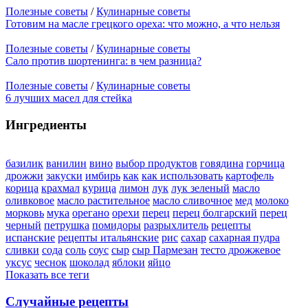
Полезные советы
/
Кулинарные советы
Готовим на масле грецкого ореха: что можно, а что нельзя
Полезные советы
/
Кулинарные советы
Сало против шортенинга: в чем разница?
Полезные советы
/
Кулинарные советы
6 лучших масел для стейка
Ингредиенты
базилик
ванилин
вино
выбор продуктов
говядина
горчица
дрожжи
закуски
имбирь
как
как использовать
картофель
корица
крахмал
курица
лимон
лук
лук зеленый
масло
оливковое
масло растительное
масло сливочное
мед
молоко
морковь
мука
орегано
орехи
перец
перец болгарский
перец
черный
петрушка
помидоры
разрыхлитель
рецепты
испанские
рецепты итальянские
рис
сахар
сахарная пудра
сливки
сода
соль
соус
сыр
сыр Пармезан
тесто дрожжевое
уксус
чеснок
шоколад
яблоки
яйцо
Показать все теги
Случайные рецепты