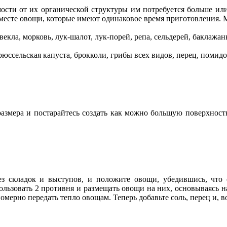
имости от их органической структуры им потребуется больше и
 вместе овощи, которые имеют одинаковое время приготовления. 
векла, морковь, лук-шалот, лук-порей, репа, сельдерей, баклажан
рюссельская капуста, брокколи, грибы всех видов, перец, помидо
змера и постарайтесь создать как можно большую поверхность
ез складок и выступов, и положите овощи, убедившись, что
ользовать 2 противня и размещать овощи на них, основываясь 
номерно передать тепло овощам. Теперь добавьте соль, перец и, 