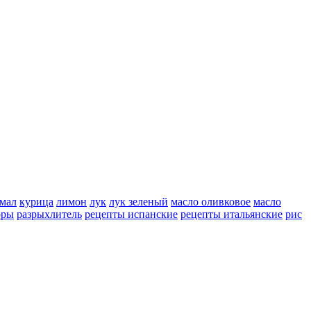
мал
курица
лимон
лук
лук зеленый
масло оливковое
масло
оры
разрыхлитель
рецепты испанские
рецепты итальянские
рис