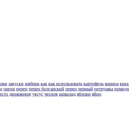
жжи
закуски
имбирь
как
как использовать
картофель
корица
крах
но
орехи
перец
перец болгарский
перец черный
петрушка
помид
есто дрожжевое
уксус
чеснок
шоколад
яблоки
яйцо