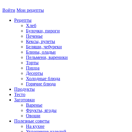
Войти
Мои рецепты
Рецепты
Хлеб
Булочки, пироги
Печенье
Кексы, рулеты
Беляши, чебуреки
Блины, оладьи
Пельмени, вареники
Торты
Пицца
Десерты
Холодные блюда
Горячие блюда
Продукты
Тесто
Заготовки
Варенье
Фрукты, ягоды
Овощи
Полезные советы
На кухне
Украшение изделий