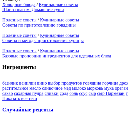
Холодные блюда
/
Кулинарные советы
Шаг за шагом: Домашние суши
Полезные советы
/
Кулинарные советы
Советы по приготовлению говядины
Полезные советы
/
Кулинарные советы
Советы и методы приготовления курицы
Полезные советы
/
Кулинарные советы
Базовые пропорции ингредиентов для идеальных блюд
Ингредиенты
базилик
ванилин
вино
выбор продуктов
говядина
горчица
дро
растительное
масло сливочное
мед
молоко
морковь
мука
орега
сахар
сахарная пудра
сливки
сода
соль
соус
сыр
сыр Пармезан
т
Показать все теги
Случайные рецепты