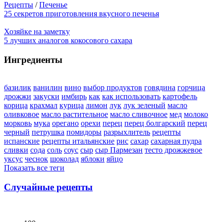
Рецепты
/
Печенье
25 секретов приготовления вкусного печенья
Хозяйке на заметку
5 лучших аналогов кокосового сахара
Ингредиенты
базилик
ванилин
вино
выбор продуктов
говядина
горчица
дрожжи
закуски
имбирь
как
как использовать
картофель
корица
крахмал
курица
лимон
лук
лук зеленый
масло
оливковое
масло растительное
масло сливочное
мед
молоко
морковь
мука
орегано
орехи
перец
перец болгарский
перец
черный
петрушка
помидоры
разрыхлитель
рецепты
испанские
рецепты итальянские
рис
сахар
сахарная пудра
сливки
сода
соль
соус
сыр
сыр Пармезан
тесто дрожжевое
уксус
чеснок
шоколад
яблоки
яйцо
Показать все теги
Случайные рецепты