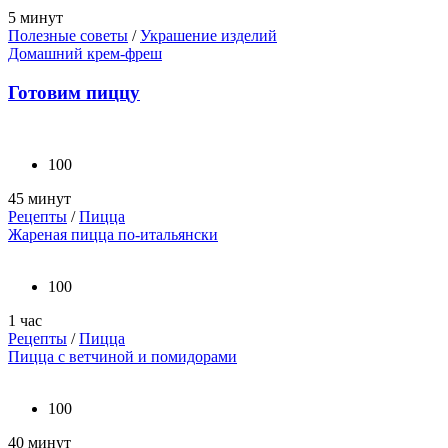
5 минут
Полезные советы
/
Украшение изделий
Домашний крем-фреш
Готовим пиццу
100
45 минут
Рецепты
/
Пицца
Жареная пицца по-итальянски
100
1 час
Рецепты
/
Пицца
Пицца с ветчиной и помидорами
100
40 минут