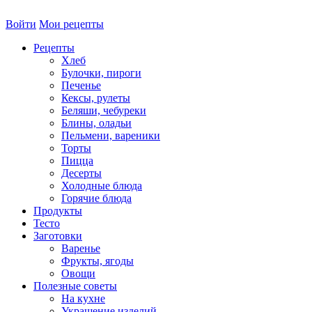
Войти
Мои рецепты
Рецепты
Хлеб
Булочки, пироги
Печенье
Кексы, рулеты
Беляши, чебуреки
Блины, оладьи
Пельмени, вареники
Торты
Пицца
Десерты
Холодные блюда
Горячие блюда
Продукты
Тесто
Заготовки
Варенье
Фрукты, ягоды
Овощи
Полезные советы
На кухне
Украшение изделий