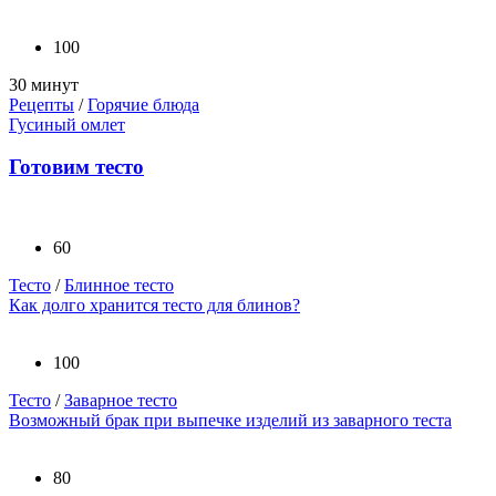
100
30 минут
Рецепты
/
Горячие блюда
Гусиный омлет
Готовим тесто
60
Тесто
/
Блинное тесто
Как долго хранится тесто для блинов?
100
Тесто
/
Заварное тесто
Возможный брак при выпечке изделий из заварного теста
80