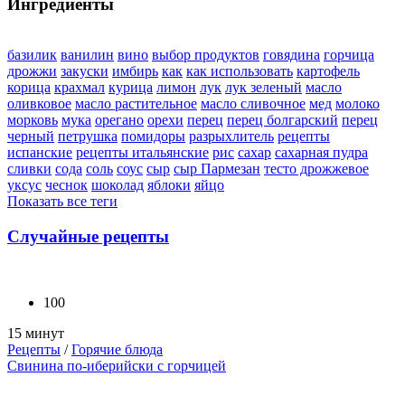
Ингредиенты
базилик
ванилин
вино
выбор продуктов
говядина
горчица
дрожжи
закуски
имбирь
как
как использовать
картофель
корица
крахмал
курица
лимон
лук
лук зеленый
масло
оливковое
масло растительное
масло сливочное
мед
молоко
морковь
мука
орегано
орехи
перец
перец болгарский
перец
черный
петрушка
помидоры
разрыхлитель
рецепты
испанские
рецепты итальянские
рис
сахар
сахарная пудра
сливки
сода
соль
соус
сыр
сыр Пармезан
тесто дрожжевое
уксус
чеснок
шоколад
яблоки
яйцо
Показать все теги
Случайные рецепты
100
15 минут
Рецепты
/
Горячие блюда
Свинина по-иберийски с горчицей