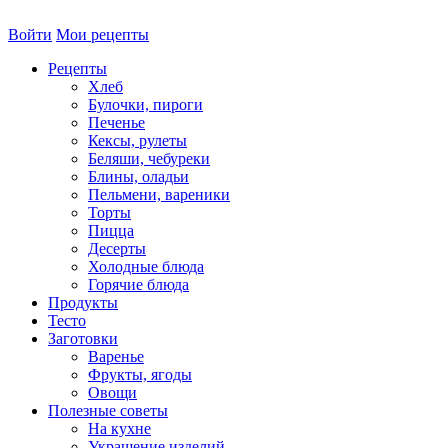
Войти
Мои рецепты
Рецепты
Хлеб
Булочки, пироги
Печенье
Кексы, рулеты
Беляши, чебуреки
Блины, оладьи
Пельмени, вареники
Торты
Пицца
Десерты
Холодные блюда
Горячие блюда
Продукты
Тесто
Заготовки
Варенье
Фрукты, ягоды
Овощи
Полезные советы
На кухне
Украшение изделий