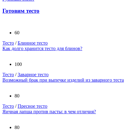
Готовим тесто
60
Тесто
/
Блинное тесто
Как долго хранится тесто для блинов?
100
Тесто
/
Заварное тесто
Возможный брак при выпечке изделий из заварного теста
80
Тесто
/
Пресное тесто
Яичная лапша против пасты: в чем отличия?
80