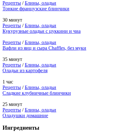
Рецепты
/
Блины, оладьи
Тонкие французские блинчики
30 минут
Рецепты
/
Блины, оладьи
Кукурузные оладьи с цуккини и чиа
Рецепты
/
Блины, оладьи
Вафли из яиц и сыра Chaffles, без муки
35 минут
Рецепты
/
Блины, оладьи
Оладьи из картофеля
1 час
Рецепты
/
Блины, оладьи
Сладкие клубничные блинчики
25 минут
Рецепты
/
Блины, оладьи
Оладушки домашние
Ингредиенты