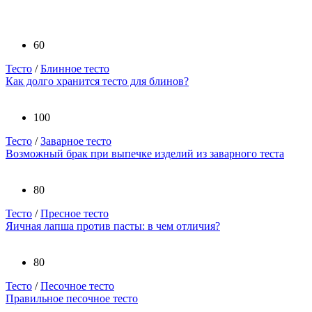
60
Тесто
/
Блинное тесто
Как долго хранится тесто для блинов?
100
Тесто
/
Заварное тесто
Возможный брак при выпечке изделий из заварного теста
80
Тесто
/
Пресное тесто
Яичная лапша против пасты: в чем отличия?
80
Тесто
/
Песочное тесто
Правильное песочное тесто