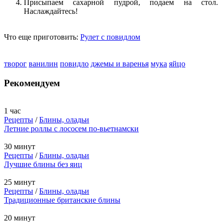
Присыпаем сахарной пудрой, подаем на стол.
Наслаждайтесь!
Что еще приготовить:
Рулет с повидлом
творог
ванилин
повидло
джемы и варенья
мука
яйцо
Рекомендуем
1 час
Рецепты
/
Блины, оладьи
Летние роллы с лососем по-вьетнамски
30 минут
Рецепты
/
Блины, оладьи
Лучшие блины без яиц
25 минут
Рецепты
/
Блины, оладьи
Традиционные британские блины
20 минут