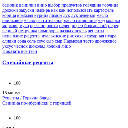
базилик
ванилин
вино
выбор продуктов
говядина
горчица
дрожжи
закуски
имбирь
как
как использовать
картофель
корица
крахмал
курица
лимон
лук
лук зеленый
масло
оливковое
масло растительное
масло сливочное
мед
молоко
морковь
мука
орегано
орехи
перец
перец болгарский
перец
черный
петрушка
помидоры
разрыхлитель
рецепты
испанские
рецепты итальянские
рис
сахар
сахарная пудра
сливки
сода
соль
соус
сыр
сыр Пармезан
тесто дрожжевое
уксус
чеснок
шоколад
яблоки
яйцо
Показать все теги
Случайные рецепты
100
15 минут
Рецепты
/
Горячие блюда
Свинина по-иберийски с горчицей
100
2 часа