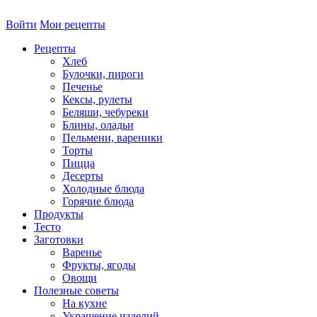
Войти
Мои рецепты
Рецепты
Хлеб
Булочки, пироги
Печенье
Кексы, рулеты
Беляши, чебуреки
Блины, оладьи
Пельмени, вареники
Торты
Пицца
Десерты
Холодные блюда
Горячие блюда
Продукты
Тесто
Заготовки
Варенье
Фрукты, ягоды
Овощи
Полезные советы
На кухне
Украшение изделий