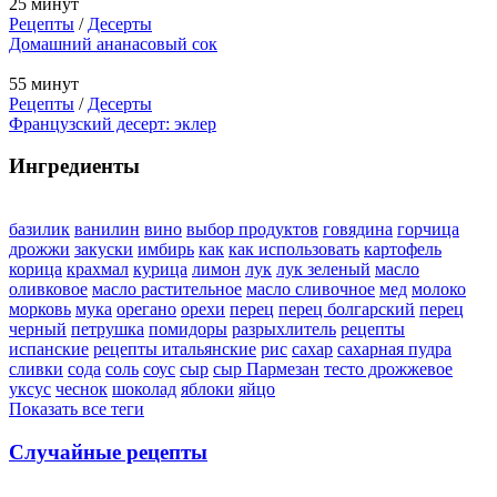
25 минут
Рецепты
/
Десерты
Домашний ананасовый сок
55 минут
Рецепты
/
Десерты
Французский десерт: эклер
Ингредиенты
базилик
ванилин
вино
выбор продуктов
говядина
горчица
дрожжи
закуски
имбирь
как
как использовать
картофель
корица
крахмал
курица
лимон
лук
лук зеленый
масло
оливковое
масло растительное
масло сливочное
мед
молоко
морковь
мука
орегано
орехи
перец
перец болгарский
перец
черный
петрушка
помидоры
разрыхлитель
рецепты
испанские
рецепты итальянские
рис
сахар
сахарная пудра
сливки
сода
соль
соус
сыр
сыр Пармезан
тесто дрожжевое
уксус
чеснок
шоколад
яблоки
яйцо
Показать все теги
Случайные рецепты