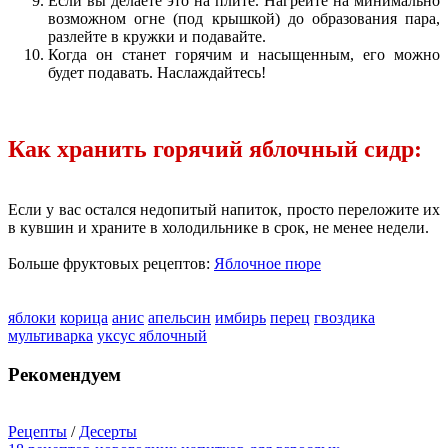
Если вы делаете это на плите. Нагрейте на минимально
возможном огне (под крышкой) до образования пара,
разлейте в кружки и подавайте.
Когда он станет горячим и насыщенным, его можно
будет подавать. Наслаждайтесь!
Как хранить горячий яблочный сидр:
Если у вас остался недопитый напиток, просто переложите их
в кувшин и храните в холодильнике в срок, не менее недели.
Больше фруктовых рецептов:
Яблочное пюре
яблоки
корица
анис
апельсин
имбирь
перец
гвоздика
мультиварка
уксус яблочный
Рекомендуем
Рецепты
/
Десерты