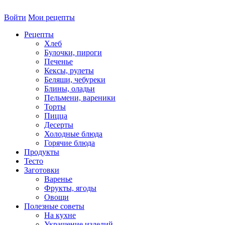
Войти
Мои рецепты
Рецепты
Хлеб
Булочки, пироги
Печенье
Кексы, рулеты
Беляши, чебуреки
Блины, оладьи
Пельмени, вареники
Торты
Пицца
Десерты
Холодные блюда
Горячие блюда
Продукты
Тесто
Заготовки
Варенье
Фрукты, ягоды
Овощи
Полезные советы
На кухне
Украшение изделий