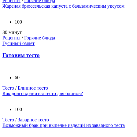
Рецепты
/
Горячие блюда
Жареная брюссельская капуста с бальзамическим уксусом
100
30 минут
Рецепты
/
Горячие блюда
Гусиный омлет
Готовим тесто
60
Тесто
/
Блинное тесто
Как долго хранится тесто для блинов?
100
Тесто
/
Заварное тесто
Возможный брак при выпечке изделий из заварного теста