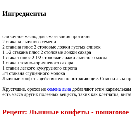
Ингредиенты
сливочное масло, для смазывания противня
2 стакана льняного семени
2 стакана плюс 2 столовые ложки густых сливок
1 1⁄2 стакана плюс 2 столовые ложки сахара
1 стакан плюс 2 1/2 столовые ложки льняного масла
1 стакан темно-коричневого сахара
1 стакан легкого кукурузного сиропа
3⁄4 стакана сгущенного молока
Льняные конфеты действительно потрясающие. Семена льна п
Хрустящие, ореховые
семена льна
добавляют этим карамелькам 
есть масса других полезных веществ, таких как клетчатка, витам
Рецепт: Льняные конфеты - пошаговое