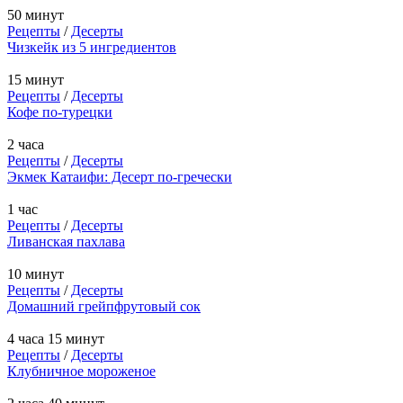
50 минут
Рецепты
/
Десерты
Чизкейк из 5 ингредиентов
15 минут
Рецепты
/
Десерты
Кофе по-турецки
2 часа
Рецепты
/
Десерты
Экмек Катаифи: Десерт по-гречески
1 час
Рецепты
/
Десерты
Ливанская пахлава
10 минут
Рецепты
/
Десерты
Домашний грейпфрутовый сок
4 часа 15 минут
Рецепты
/
Десерты
Клубничное мороженое