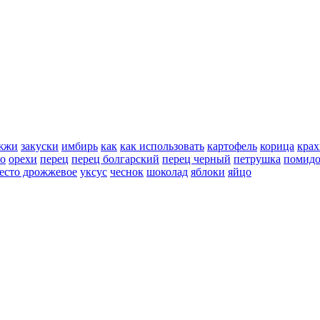
жжи
закуски
имбирь
как
как использовать
картофель
корица
крах
но
орехи
перец
перец болгарский
перец черный
петрушка
помид
есто дрожжевое
уксус
чеснок
шоколад
яблоки
яйцо