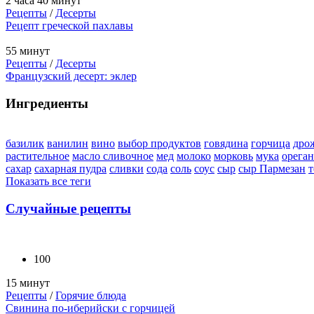
2 часа 40 минут
Рецепты
/
Десерты
Рецепт греческой пахлавы
55 минут
Рецепты
/
Десерты
Французский десерт: эклер
Ингредиенты
базилик
ванилин
вино
выбор продуктов
говядина
горчица
дро
растительное
масло сливочное
мед
молоко
морковь
мука
орега
сахар
сахарная пудра
сливки
сода
соль
соус
сыр
сыр Пармезан
т
Показать все теги
Случайные рецепты
100
15 минут
Рецепты
/
Горячие блюда
Свинина по-иберийски с горчицей