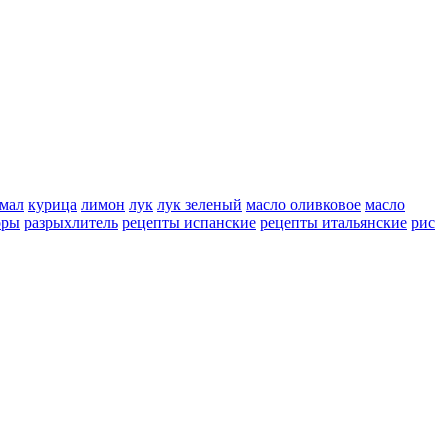
мал
курица
лимон
лук
лук зеленый
масло оливковое
масло
оры
разрыхлитель
рецепты испанские
рецепты итальянские
рис