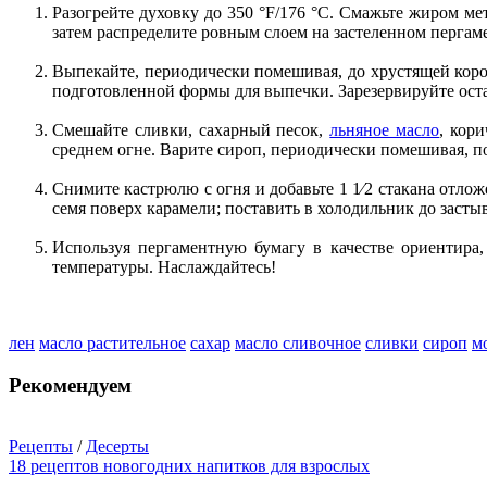
Разогрейте духовку до 350 °F/176 °C. Смажьте жиром м
затем распределите ровным слоем на застеленном пергам
Выпекайте, периодически помешивая, до хрустящей короч
подготовленной формы для выпечки. Зарезервируйте оста
Смешайте сливки, сахарный песок,
льняное масло
, кор
среднем огне. Варите сироп, периодически помешивая, пок
Снимите кастрюлю с огня и добавьте 1 1⁄2 стакана отло
семя поверх карамели; поставить в холодильник до застыв
Используя пергаментную бумагу в качестве ориентира
температуры. Наслаждайтесь!
лен
масло растительное
сахар
масло сливочное
сливки
сироп
м
Рекомендуем
Рецепты
/
Десерты
18 рецептов новогодних напитков для взрослых