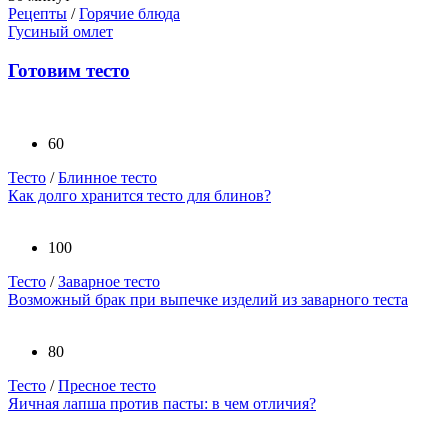
Рецепты
/
Горячие блюда
Гусиный омлет
Готовим тесто
60
Тесто
/
Блинное тесто
Как долго хранится тесто для блинов?
100
Тесто
/
Заварное тесто
Возможный брак при выпечке изделий из заварного теста
80
Тесто
/
Пресное тесто
Яичная лапша против пасты: в чем отличия?