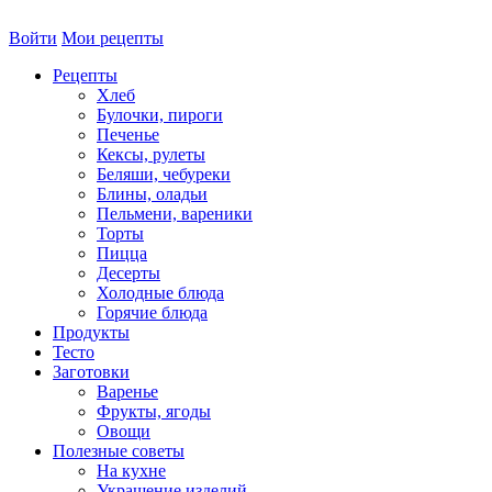
Войти
Мои рецепты
Рецепты
Хлеб
Булочки, пироги
Печенье
Кексы, рулеты
Беляши, чебуреки
Блины, оладьи
Пельмени, вареники
Торты
Пицца
Десерты
Холодные блюда
Горячие блюда
Продукты
Тесто
Заготовки
Варенье
Фрукты, ягоды
Овощи
Полезные советы
На кухне
Украшение изделий