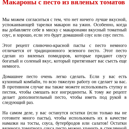
Макароны с песто из вяленых томатов
Мы можем согласиться с тем, что нет ничего лучше вкусной,
успокаивающей тарелки макарон на ужин. Особенно, когда
вы добавляете себе в миску с макаронами вкусный томатный
соус, и хорошо, если это будет домашний соус или соус песто.
Этот рецепт сливочно-красной пасты с песто немного
отличается от традиционного зеленого песто. Этот песто
сделан из вяленых помидоров, которые придают соусу
богатый и соленый вкус, который притягивает вас съесть еще
немного.
Домашнее песто очень легко сделать. Если у вас есть
кухонный комбайн, то всю тяжелую работу он сделает за вас.
В противном случае вы также можете использовать ступку и
пестик, чтобы смешать все ингредиенты. К тому же рецепт
делает дополнительный песто, чтобы иметь под рукой в
следующий раз.
На самом деле, у вас останутся остатки (если только вы не
готовите много пасты), чтобы использовать их в качестве
намазки на тосты, соуса, бутербродов или салатов! Остатки
вяленого томатного соуса песто можно хранить в стеклянной