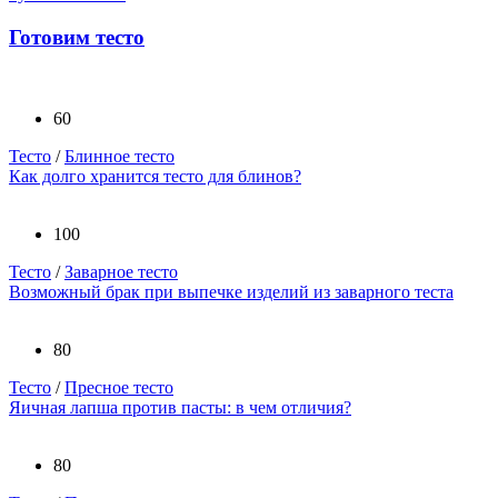
Готовим тесто
60
Тесто
/
Блинное тесто
Как долго хранится тесто для блинов?
100
Тесто
/
Заварное тесто
Возможный брак при выпечке изделий из заварного теста
80
Тесто
/
Пресное тесто
Яичная лапша против пасты: в чем отличия?
80