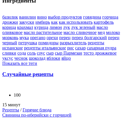
Ингредиенты
базилик
ванилин
вино
выбор продуктов
говядина
горчица
дрожжи
закуски
имбирь
как
как использовать
картофель
корица
крахмал
курица
лимон
лук
лук зеленый
масло
оливковое
масло растительное
масло сливочное
мед
молоко
морковь
мука
орегано
орехи
перец
перец болгарский
перец
черный
петрушка
помидоры
разрыхлитель
рецепты
испанские
рецепты итальянские
рис
сахар
сахарная пудра
сливки
сода
соль
соус
сыр
сыр Пармезан
тесто дрожжевое
уксус
чеснок
шоколад
яблоки
яйцо
Показать все теги
Случайные рецепты
100
15 минут
Рецепты
/
Горячие блюда
Свинина по-иберийски с горчицей