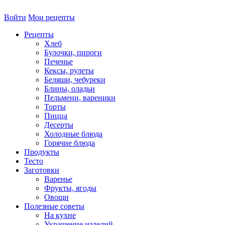
Войти
Мои рецепты
Рецепты
Хлеб
Булочки, пироги
Печенье
Кексы, рулеты
Беляши, чебуреки
Блины, оладьи
Пельмени, вареники
Торты
Пицца
Десерты
Холодные блюда
Горячие блюда
Продукты
Тесто
Заготовки
Варенье
Фрукты, ягоды
Овощи
Полезные советы
На кухне
Украшение изделий