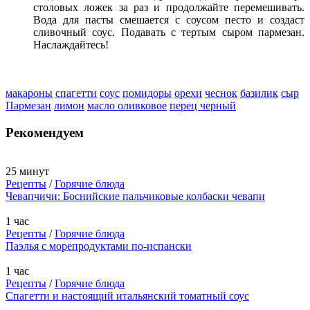
столовых ложек за раз и продолжайте перемешивать.
Вода для пасты смешается с соусом песто и создаст
сливочный соус. Подавать с тертым сыром пармезан.
Наслаждайтесь!
макароны
спагетти
соус
помидоры
орехи
чеснок
базилик
сыр
Пармезан
лимон
масло оливковое
перец черный
Рекомендуем
25 минут
Рецепты
/
Горячие блюда
Чевапчичи: Боснийские пальчиковые колбаски чевапи
1 час
Рецепты
/
Горячие блюда
Паэлья с морепродуктами по-испански
1 час
Рецепты
/
Горячие блюда
Спагетти и настоящий итальянский томатный соус