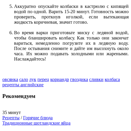
Аккуратно опускайте колбаски в кастрюлю с кипящей
водой по одной. Варить 15-20 минут. Готовность можно
проверить, проткнув иголкой, если вытекающая
жидкость коричневая, значит готово.
Во время варки приготовьте миску с ледяной водой,
чтобы бланшировать колбасу. Как только они закончат
вариться, немедленно погрузите их в ледяную воду.
После остывания снимите и дайте им высохнуть около
часа. Их можно подавать холодными или жареными.
Наслаждайтесь!
овсянка
сало
лук
перец
кориандр
гвоздика
сливки
колбаса
рецепты английские
Рекомендуем
35 минут
Рецепты
/
Горячие блюда
Традиционные шотландские яйца