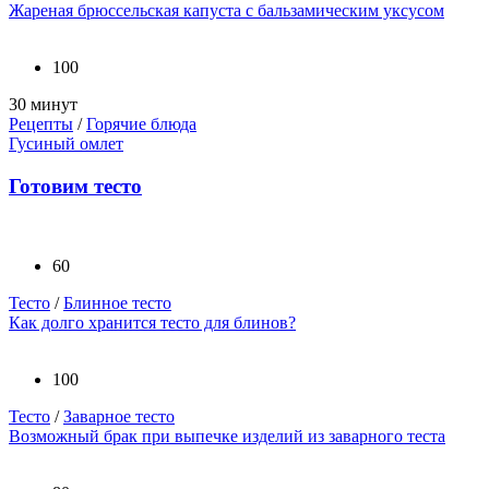
Жареная брюссельская капуста с бальзамическим уксусом
100
30 минут
Рецепты
/
Горячие блюда
Гусиный омлет
Готовим тесто
60
Тесто
/
Блинное тесто
Как долго хранится тесто для блинов?
100
Тесто
/
Заварное тесто
Возможный брак при выпечке изделий из заварного теста