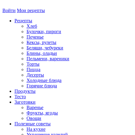
Войти
Мои рецепты
Рецепты
Хлеб
Булочки, пироги
Печенье
Кексы, рулеты
Беляши, чебуреки
Блины, оладьи
Пельмени, вареники
Торты
Пицца
Десерты
Холодные блюда
Горячие блюда
Продукты
Тесто
Заготовки
Варенье
Фрукты, ягоды
Овощи
Полезные советы
На кухне
Украшение изделий