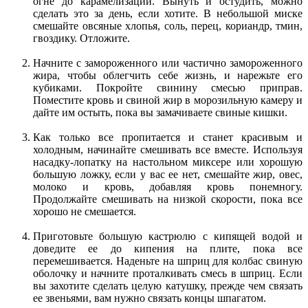
огне до карамелизации. Вынуть и остудить, можно
сделать это за день, если хотите. В небольшой миске
смешайте овсяные хлопья, соль, перец, кориандр, тмин,
гвоздику. Отложите.
Начните с замороженного или частично замороженного
жира, чтобы облегчить себе жизнь, и нарежьте его
кубиками. Покройте свинину смесью приправ.
Поместите кровь и свиной жир в морозильную камеру и
дайте им остыть, пока вы замачиваете свиные кишки.
Как только все пропитается и станет красивым и
холодным, начинайте смешивать все вместе. Используя
насадку-лопатку на настольном миксере или хорошую
большую ложку, если у вас ее нет, смешайте жир, овес,
молоко и кровь, добавляя кровь понемногу.
Продолжайте смешивать на низкой скорости, пока все
хорошо не смешается.
Приготовьте большую кастрюлю с кипящей водой и
доведите ее до кипения на плите, пока все
перемешивается. Наденьте на шприц для колбас свиную
оболочку и начните проталкивать смесь в шприц. Если
вы захотите сделать целую катушку, прежде чем связать
ее звеньями, вам нужно связать концы шпагатом.