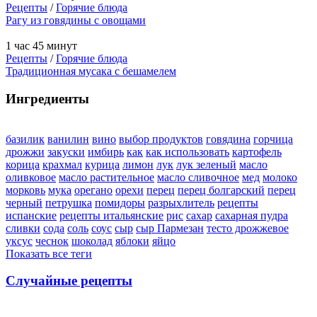
Рецепты
/
Горячие блюда
Рагу из говядины с овощами
1 час 45 минут
Рецепты
/
Горячие блюда
Традиционная мусака с бешамелем
Ингредиенты
базилик
ванилин
вино
выбор продуктов
говядина
горчица
дрожжи
закуски
имбирь
как
как использовать
картофель
корица
крахмал
курица
лимон
лук
лук зеленый
масло
оливковое
масло растительное
масло сливочное
мед
молоко
морковь
мука
орегано
орехи
перец
перец болгарский
перец
черный
петрушка
помидоры
разрыхлитель
рецепты
испанские
рецепты итальянские
рис
сахар
сахарная пудра
сливки
сода
соль
соус
сыр
сыр Пармезан
тесто дрожжевое
уксус
чеснок
шоколад
яблоки
яйцо
Показать все теги
Случайные рецепты