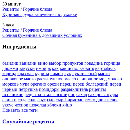
30 минут
Рецепты
/
Горячие блюда
Куриная грудка запеченная в духовке
3 часа
Рецепты
/
Горячие блюда
Сочная буженина в домашних условиях
Ингредиенты
базилик
ванилин
вино
выбор продуктов
говядина
горчица
дрожжи
закуски
имбирь
как
как использовать
картофель
корица
крахмал
курица
лимон
лук
лук зеленый
масло
оливковое
масло растительное
масло сливочное
мед
молоко
морковь
мука
орегано
орехи
перец
перец болгарский
перец
черный
петрушка
помидоры
разрыхлитель
рецепты
испанские
рецепты итальянские
рис
сахар
сахарная пудра
сливки
сода
соль
соус
сыр
сыр Пармезан
тесто дрожжевое
уксус
чеснок
шоколад
яблоки
яйцо
Показать все теги
Случайные рецепты