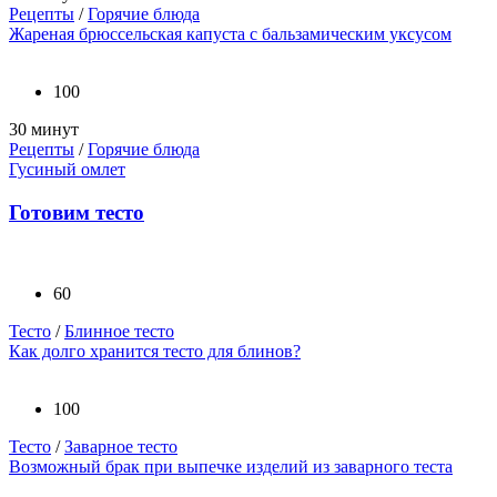
Рецепты
/
Горячие блюда
Жареная брюссельская капуста с бальзамическим уксусом
100
30 минут
Рецепты
/
Горячие блюда
Гусиный омлет
Готовим тесто
60
Тесто
/
Блинное тесто
Как долго хранится тесто для блинов?
100
Тесто
/
Заварное тесто
Возможный брак при выпечке изделий из заварного теста