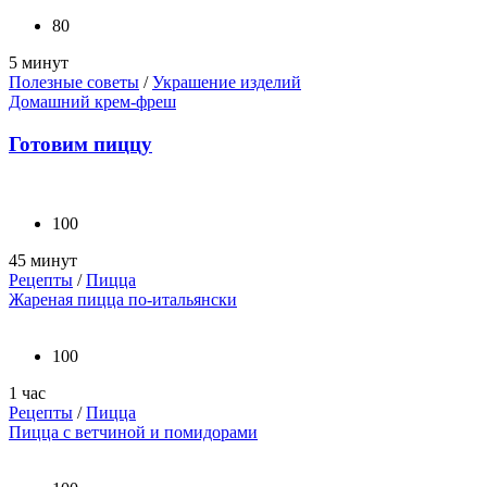
80
5 минут
Полезные советы
/
Украшение изделий
Домашний крем-фреш
Готовим пиццу
100
45 минут
Рецепты
/
Пицца
Жареная пицца по-итальянски
100
1 час
Рецепты
/
Пицца
Пицца с ветчиной и помидорами