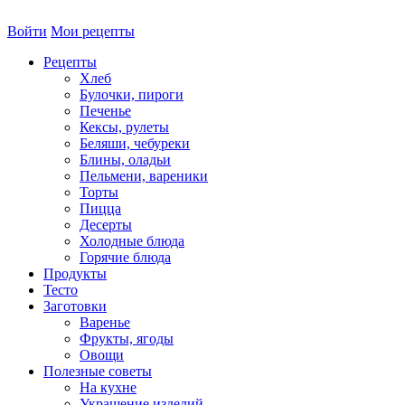
Войти
Мои рецепты
Рецепты
Хлеб
Булочки, пироги
Печенье
Кексы, рулеты
Беляши, чебуреки
Блины, оладьи
Пельмени, вареники
Торты
Пицца
Десерты
Холодные блюда
Горячие блюда
Продукты
Тесто
Заготовки
Варенье
Фрукты, ягоды
Овощи
Полезные советы
На кухне
Украшение изделий