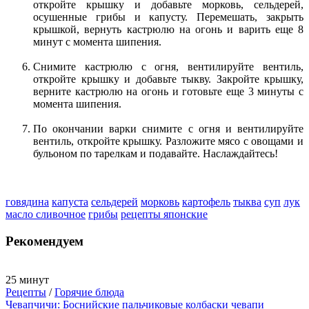
откройте крышку и добавьте морковь, сельдерей,
осушенные грибы и капусту. Перемешать, закрыть
крышкой, вернуть кастрюлю на огонь и варить еще 8
минут с момента шипения.
Снимите кастрюлю с огня, вентилируйте вентиль,
откройте крышку и добавьте тыкву. Закройте крышку,
верните кастрюлю на огонь и готовьте еще 3 минуты с
момента шипения.
По окончании варки снимите с огня и вентилируйте
вентиль, откройте крышку. Разложите мясо с овощами и
бульоном по тарелкам и подавайте. Наслаждайтесь!
говядина
капуста
сельдерей
морковь
картофель
тыква
суп
лук
масло сливочное
грибы
рецепты японские
Рекомендуем
25 минут
Рецепты
/
Горячие блюда
Чевапчичи: Боснийские пальчиковые колбаски чевапи