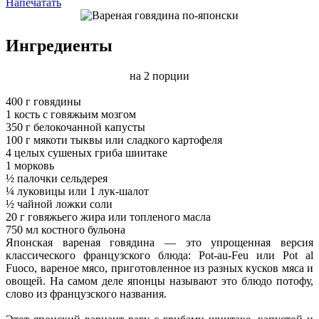
Напечатать
Ингредиенты
на 2 порции
400 г говядины
1 кость с говяжьим мозгом
350 г белокочанной капусты
100 г мякоти тыквы или сладкого картофеля
4 целых сушеных гриба шиитаке
1 морковь
½ палочки сельдерея
¼ луковицы или 1 лук-шалот
½ чайной ложки соли
20 г говяжьего жира или топленого масла
750 мл костного бульона
Японская вареная говядина — это упрощенная версия
классического французского блюда: Pot-au-Feu или Pot al
Fuoco, вареное мясо, приготовленное из разных кусков мяса и
овощей. На самом деле японцы называют это блюдо потофу,
слово из французского названия.