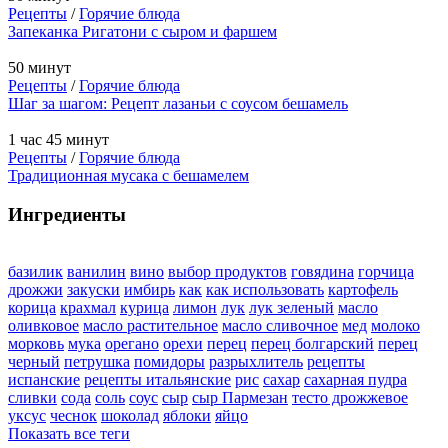
Рецепты
/
Горячие блюда
Запеканка Ригатони с сыром и фаршем
50 минут
Рецепты
/
Горячие блюда
Шаг за шагом: Рецепт лазаньи с соусом бешамель
1 час 45 минут
Рецепты
/
Горячие блюда
Традиционная мусака с бешамелем
Ингредиенты
базилик
ванилин
вино
выбор продуктов
говядина
горчица
дрожжи
закуски
имбирь
как
как использовать
картофель
корица
крахмал
курица
лимон
лук
лук зеленый
масло
оливковое
масло растительное
масло сливочное
мед
молоко
морковь
мука
орегано
орехи
перец
перец болгарский
перец
черный
петрушка
помидоры
разрыхлитель
рецепты
испанские
рецепты итальянские
рис
сахар
сахарная пудра
сливки
сода
соль
соус
сыр
сыр Пармезан
тесто дрожжевое
уксус
чеснок
шоколад
яблоки
яйцо
Показать все теги