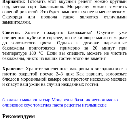
Варианты
: Готовить этот вкусный рецепт можно круглый
год, меняя сорт баклажанов. Моцареллу можно заменить
соленой рикоттой. Это будет намного вкуснее и менее вязким.
Скаморца или провола также являются отличными
заменителями.
Советы
: Хотите пожарить баклажаны? Окуните уже
очищенные кубики в горячее, но не кипящее масло и жарьте
до золотистого цвета. Однако в духовке нарезанные
баклажаны приготовятся примерно за 20 минут при
температуре 180 °C. Если вы спешите, можете не чистить
баклажаны, никто из ваших гостей этого не заметит.
Хранение
: Храните запеченные макароны в холодильнике в
плотно закрытой посуде 2–3 дня; Как вариант, заморозьте
блюдо: в морозильной камере они простоят несколько месяцев
и спасут ваш ужин на случай нежданных гостей!
баклажан
макароны
сыр Моцарелла
базилик
чеснок
масло
оливковое
соус
томатная паста
рецепты итальянские
Рекомендуем