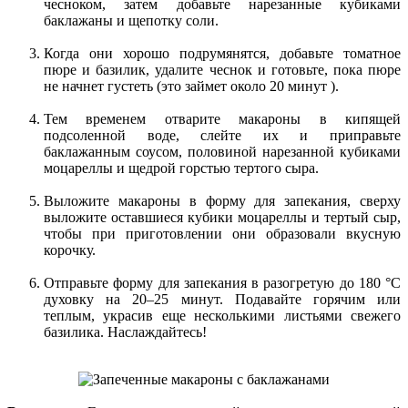
чесноком, затем добавьте нарезанные кубиками
баклажаны и щепотку соли.
Когда они хорошо подрумянятся, добавьте томатное
пюре и базилик, удалите чеснок и готовьте, пока пюре
не начнет густеть (это займет около 20 минут ).
Тем временем отварите макароны в кипящей
подсоленной воде, слейте их и приправьте
баклажанным соусом, половиной нарезанной кубиками
моцареллы и щедрой горстью тертого сыра.
Выложите макароны в форму для запекания, сверху
выложите оставшиеся кубики моцареллы и тертый сыр,
чтобы при приготовлении они образовали вкусную
корочку.
Отправьте форму для запекания в разогретую до 180 °C
духовку на 20–25 минут. Подавайте горячим или
теплым, украсив еще несколькими листьями свежего
базилика. Наслаждайтесь!