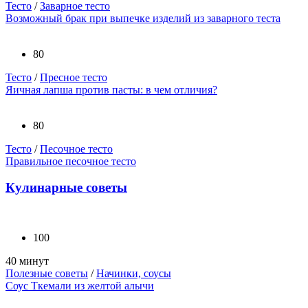
Тесто
/
Заварное тесто
Возможный брак при выпечке изделий из заварного теста
80
Тесто
/
Пресное тесто
Яичная лапша против пасты: в чем отличия?
80
Тесто
/
Песочное тесто
Правильное песочное тесто
Кулинарные советы
100
40 минут
Полезные советы
/
Начинки, соусы
Соус Ткемали из желтой алычи