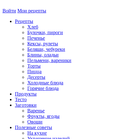
Войти
Мои рецепты
Рецепты
Хлеб
Булочки, пироги
Печенье
Кексы, рулеты
Беляши, чебуреки
Блины, оладьи
Пельмени, вареники
Торты
Пицца
Десерты
Холодные блюда
Горячие блюда
Продукты
Тесто
Заготовки
Варенье
Фрукты, ягоды
Овощи
Полезные советы
На кухне
Украшение изделий