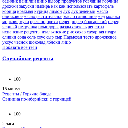
базилик
ванилин
вино
выбор продуктов
говядина
горчица
дрожжи
закуски
имбирь
как
как использовать
картофель
корица
крахмал
курица
лимон
лук
лук зеленый
масло
оливковое
масло растительное
масло сливочное
мед
молоко
морковь
мука
орегано
орехи
перец
перец болгарский
перец
черный
петрушка
помидоры
разрыхлитель
рецепты
испанские
рецепты итальянские
рис
сахар
сахарная пудра
сливки
сода
соль
соус
сыр
сыр Пармезан
тесто дрожжевое
уксус
чеснок
шоколад
яблоки
яйцо
Показать все теги
Случайные рецепты
100
15 минут
Рецепты
/
Горячие блюда
Свинина по-иберийски с горчицей
100
2 часа