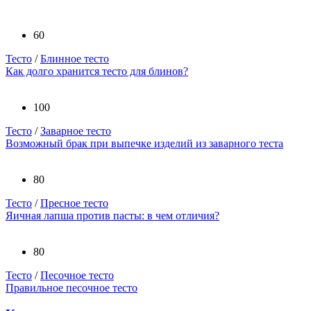
60
Тесто
/
Блинное тесто
Как долго хранится тесто для блинов?
100
Тесто
/
Заварное тесто
Возможный брак при выпечке изделий из заварного теста
80
Тесто
/
Пресное тесто
Яичная лапша против пасты: в чем отличия?
80
Тесто
/
Песочное тесто
Правильное песочное тесто