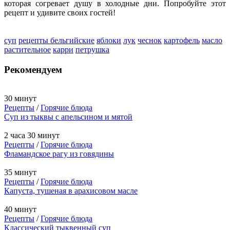
которая согревает душу в холодные дни. Попробуйте этот
рецепт и удивите своих гостей!
суп
рецепты бельгийские
яблоки
лук
чеснок
картофель
масло
растительное
карри
петрушка
Рекомендуем
30 минут
Рецепты
/
Горячие блюда
Суп из тыквы с апельсином и мятой
2 часа 30 минут
Рецепты
/
Горячие блюда
Фламандское рагу из говядины
35 минут
Рецепты
/
Горячие блюда
Капуста, тушеная в арахисовом масле
40 минут
Рецепты
/
Горячие блюда
Классический тыквенный суп