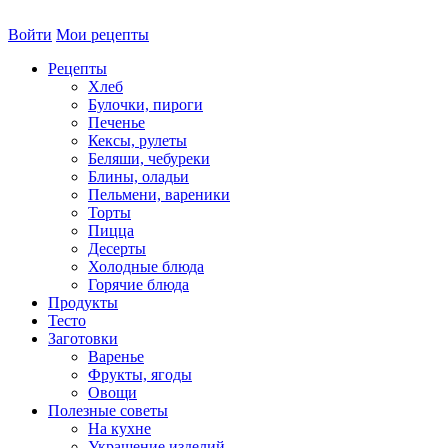
Войти
Мои рецепты
Рецепты
Хлеб
Булочки, пироги
Печенье
Кексы, рулеты
Беляши, чебуреки
Блины, оладьи
Пельмени, вареники
Торты
Пицца
Десерты
Холодные блюда
Горячие блюда
Продукты
Тесто
Заготовки
Варенье
Фрукты, ягоды
Овощи
Полезные советы
На кухне
Украшение изделий