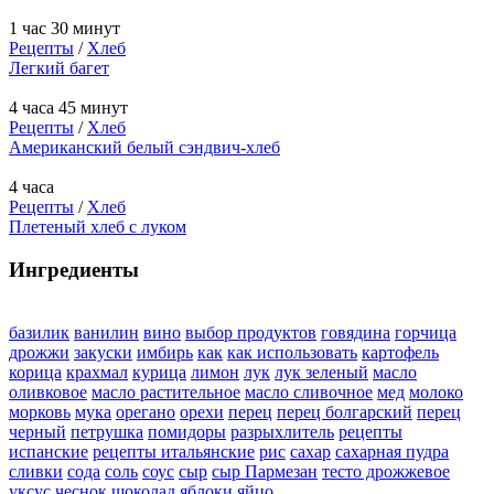
1 час 30 минут
Рецепты
/
Хлеб
Легкий багет
4 часа 45 минут
Рецепты
/
Хлеб
Американский белый сэндвич-хлеб
4 часа
Рецепты
/
Хлеб
Плетеный хлеб с луком
Ингредиенты
базилик
ванилин
вино
выбор продуктов
говядина
горчица
дрожжи
закуски
имбирь
как
как использовать
картофель
корица
крахмал
курица
лимон
лук
лук зеленый
масло
оливковое
масло растительное
масло сливочное
мед
молоко
морковь
мука
орегано
орехи
перец
перец болгарский
перец
черный
петрушка
помидоры
разрыхлитель
рецепты
испанские
рецепты итальянские
рис
сахар
сахарная пудра
сливки
сода
соль
соус
сыр
сыр Пармезан
тесто дрожжевое
уксус
чеснок
шоколад
яблоки
яйцо