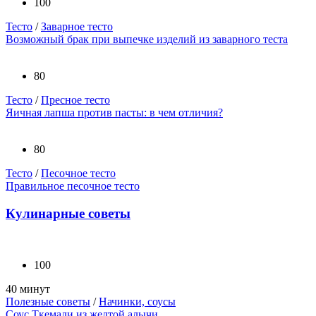
100
Тесто
/
Заварное тесто
Возможный брак при выпечке изделий из заварного теста
80
Тесто
/
Пресное тесто
Яичная лапша против пасты: в чем отличия?
80
Тесто
/
Песочное тесто
Правильное песочное тесто
Кулинарные советы
100
40 минут
Полезные советы
/
Начинки, соусы
Соус Ткемали из желтой алычи