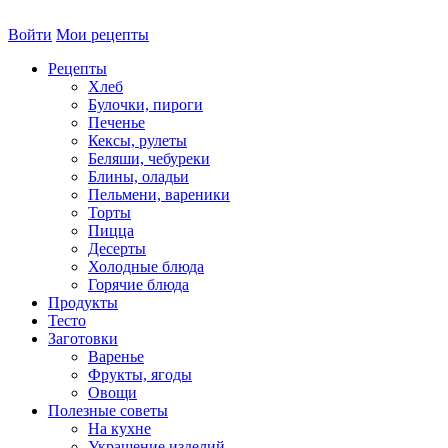
Войти
Мои рецепты
Рецепты
Хлеб
Булочки, пироги
Печенье
Кексы, рулеты
Беляши, чебуреки
Блины, оладьи
Пельмени, вареники
Торты
Пицца
Десерты
Холодные блюда
Горячие блюда
Продукты
Тесто
Заготовки
Варенье
Фрукты, ягоды
Овощи
Полезные советы
На кухне
Украшение изделий