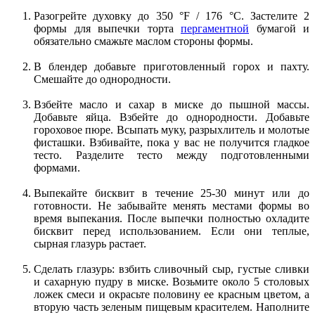
Разогрейте духовку до 350 °F / 176 °C. Застелите 2
формы для выпечки торта
пергаментной
бумагой и
обязательно смажьте маслом стороны формы.
В блендер добавьте приготовленный горох и пахту.
Смешайте до однородности.
Взбейте масло и сахар в миске до пышной массы.
Добавьте яйца. Взбейте до однородности. Добавьте
гороховое пюре. Всыпать муку, разрыхлитель и молотые
фисташки. Взбивайте, пока у вас не получится гладкое
тесто. Разделите тесто между подготовленными
формами.
Выпекайте бисквит в течение 25-30 минут или до
готовности. Не забывайте менять местами формы во
время выпекания. После выпечки полностью охладите
бисквит перед использованием. Если они теплые,
сырная глазурь растает.
Сделать глазурь: взбить сливочный сыр, густые сливки
и сахарную пудру в миске. Возьмите около 5 столовых
ложек смеси и окрасьте половину ее красным цветом, а
вторую часть зеленым пищевым красителем. Наполните