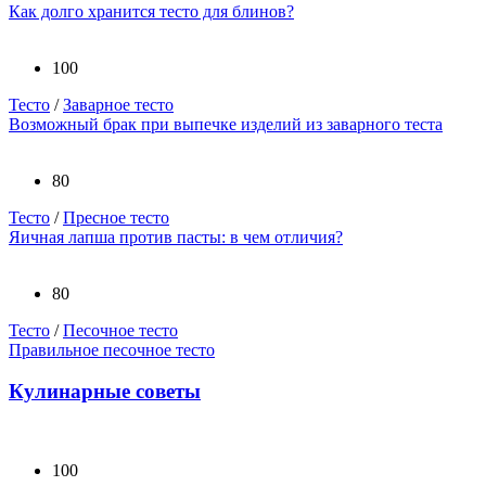
Как долго хранится тесто для блинов?
100
Тесто
/
Заварное тесто
Возможный брак при выпечке изделий из заварного теста
80
Тесто
/
Пресное тесто
Яичная лапша против пасты: в чем отличия?
80
Тесто
/
Песочное тесто
Правильное песочное тесто
Кулинарные советы
100