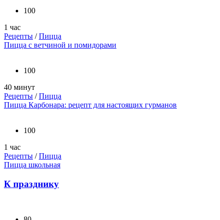
100
1 час
Рецепты
/
Пицца
Пицца с ветчиной и помидорами
100
40 минут
Рецепты
/
Пицца
Пицца Карбонара: рецепт для настоящих гурманов
100
1 час
Рецепты
/
Пицца
Пицца школьная
К празднику
80