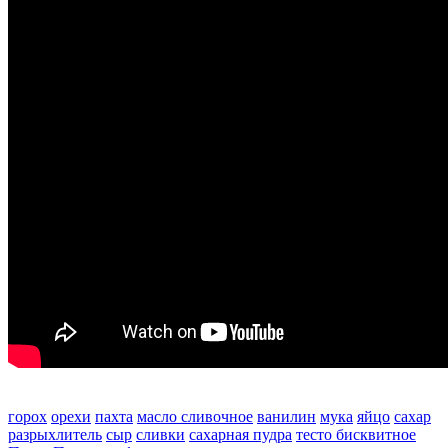
горох
орехи
пахта
масло сливочное
ванилин
мука
яйцо
сахар
разрыхлитель
сыр
сливки
сахарная пудра
тесто бисквитное