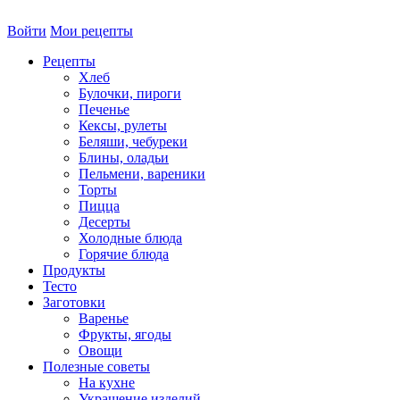
Войти
Мои рецепты
Рецепты
Хлеб
Булочки, пироги
Печенье
Кексы, рулеты
Беляши, чебуреки
Блины, оладьи
Пельмени, вареники
Торты
Пицца
Десерты
Холодные блюда
Горячие блюда
Продукты
Тесто
Заготовки
Варенье
Фрукты, ягоды
Овощи
Полезные советы
На кухне
Украшение изделий