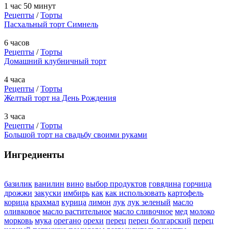
1 час 50 минут
Рецепты
/
Торты
Пасхальный торт Симнель
6 часов
Рецепты
/
Торты
Домашний клубничный торт
4 часа
Рецепты
/
Торты
Желтый торт на День Рождения
3 часа
Рецепты
/
Торты
Большой торт на свадьбу своими руками
Ингредиенты
базилик
ванилин
вино
выбор продуктов
говядина
горчица
дрожжи
закуски
имбирь
как
как использовать
картофель
корица
крахмал
курица
лимон
лук
лук зеленый
масло
оливковое
масло растительное
масло сливочное
мед
молоко
морковь
мука
орегано
орехи
перец
перец болгарский
перец