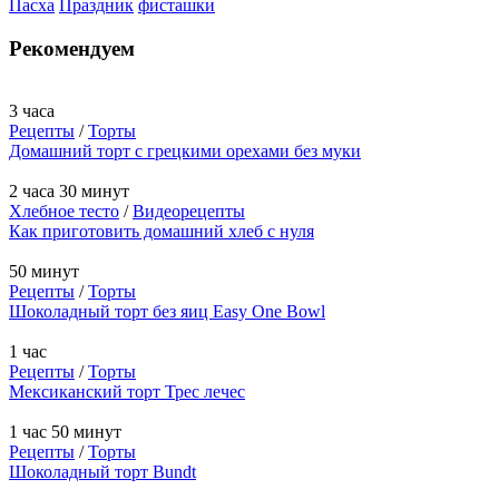
Пасха
Праздник
фисташки
Рекомендуем
3 часа
Рецепты
/
Торты
Домашний торт с грецкими орехами без муки
2 часа 30 минут
Хлебное тесто
/
Видеорецепты
Как приготовить домашний хлеб с нуля
50 минут
Рецепты
/
Торты
Шоколадный торт без яиц Easy One Bowl
1 час
Рецепты
/
Торты
Мексиканский торт Трес лечес
1 час 50 минут
Рецепты
/
Торты
Шоколадный торт Bundt