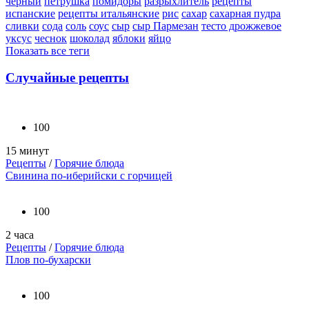
черный
петрушка
помидоры
разрыхлитель
рецепты
испанские
рецепты итальянские
рис
сахар
сахарная пудра
сливки
сода
соль
соус
сыр
сыр Пармезан
тесто дрожжевое
уксус
чеснок
шоколад
яблоки
яйцо
Показать все теги
Случайные рецепты
100
15 минут
Рецепты
/
Горячие блюда
Свинина по-иберийски с горчицей
100
2 часа
Рецепты
/
Горячие блюда
Плов по-бухарски
100