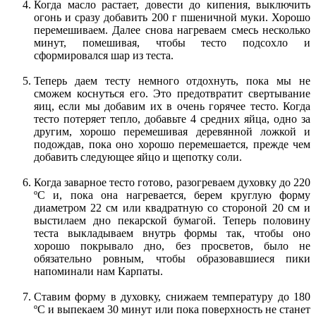
Когда масло растает, довести до кипения, выключить
огонь и сразу добавить 200 г пшеничной муки. Хорошо
перемешиваем. Далее снова нагреваем смесь несколько
минут, помешивая, чтобы тесто подсохло и
сформировался шар из теста.
Теперь даем тесту немного отдохнуть, пока мы не
сможем коснуться его. Это предотвратит свертывание
яиц, если мы добавим их в очень горячее тесто. Когда
тесто потеряет тепло, добавьте 4 средних яйца, одно за
другим, хорошо перемешивая деревянной ложкой и
подождав, пока оно хорошо перемешается, прежде чем
добавить следующее яйцо и щепотку соли.
Когда заварное тесто готово, разогреваем духовку до 220
ºC и, пока она нагревается, берем круглую форму
диаметром 22 см или квадратную со стороной 20 см и
выстилаем дно пекарской бумагой. Теперь половину
теста выкладываем внутрь формы так, чтобы оно
хорошо покрывало дно, без просветов, было не
обязательно ровным, чтобы образовавшиеся пики
напоминали нам Карпаты.
Ставим форму в духовку, снижаем температуру до 180
ºC и выпекаем 30 минут или пока поверхность не станет