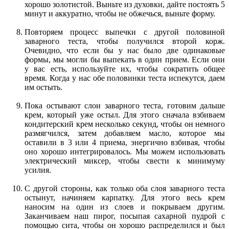
хорошо золотистой. Выньте из духовки, дайте постоять 5
минут и аккуратно, чтобы не обжечься, выньте форму.
Повторяем процесс выпечки с другой половиной
заварного теста, чтобы получился второй корж.
Очевидно, что если бы у нас было две одинаковые
формы, мы могли бы выпекать в один прием. Если они
у вас есть, используйте их, чтобы сократить общее
время. Когда у нас обе половинки теста испекутся, даем
им остыть.
Пока остывают слои заварного теста, готовим дальше
крем, который уже остыл. Для этого сначала взбиваем
кондитерский крем несколько секунд, чтобы он немного
размягчился, затем добавляем масло, которое мы
оставили в 3 или 4 приема, энергично взбивая, чтобы
оно хорошо интегрировалось. Мы можем использовать
электрический миксер, чтобы свести к минимуму
усилия.
С другой стороны, как только оба слоя заварного теста
остынут, начиняем карпатку. Для этого весь крем
наносим на один из слоев и покрываем другим.
Заканчиваем наш пирог, посыпая сахарной пудрой с
помощью сита, чтобы он хорошо распределился и был