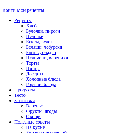
Войти
Мои рецепты
Рецепты
Хлеб
Булочки, пироги
Печенье
Кексы, рулеты
Беляши, чебуреки
Блины, оладьи
Пельмени, вареники
Торты
Пицца
Десерты
Холодные блюда
Горячие блюда
Продукты
Тесто
Заготовки
Варенье
Фрукты, ягоды
Овощи
Полезные советы
На кухне
Украшение изделий