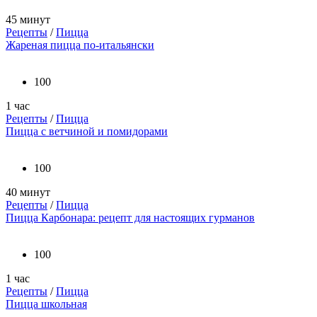
45 минут
Рецепты
/
Пицца
Жареная пицца по-итальянски
100
1 час
Рецепты
/
Пицца
Пицца с ветчиной и помидорами
100
40 минут
Рецепты
/
Пицца
Пицца Карбонара: рецепт для настоящих гурманов
100
1 час
Рецепты
/
Пицца
Пицца школьная