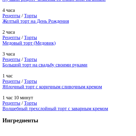
4 часа
Рецепты
/
Торты
Желтый торт на День Рождения
2 часа
Рецепты
/
Торты
Медовый торт (Медовик)
3 часа
Рецепты
/
Торты
Большой торт на свадьбу своими руками
1 час
Рецепты
/
Торты
Яблочный торт с коричным сливочным кремом
1 час 10 минут
Рецепты
/
Торты
Волшебный трехслойный торт с заварным кремом
Ингредиенты