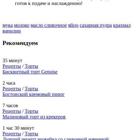
готов к подаче и наслаждению!
мука
молоко
масло сливочное
яйцо
сахарная пудра
крахмал
ванилин
Рекомендуем
35 минут
Рецепты
/
Торты
Бисквитный торт Genoise
2 часа
Рецепты
/
Торты
Бостонский кремовый пирог
7 часов
Рецепты
/
Торты
Малиновый торт из крекеров
1 час 30 минут
Рецепты
/
Торты
Лучший рецепт чизкейка со сливочной начинкой