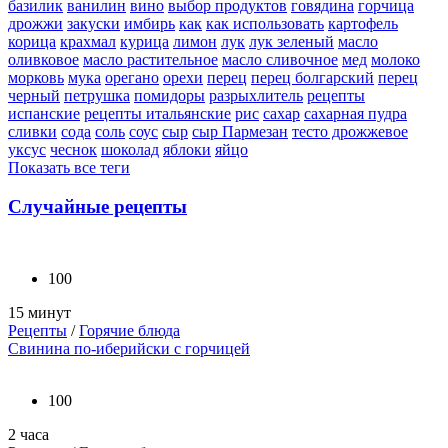
базилик
ванилин
вино
выбор продуктов
говядина
горчица
дрожжи
закуски
имбирь
как
как использовать
картофель
корица
крахмал
курица
лимон
лук
лук зеленый
масло
оливковое
масло растительное
масло сливочное
мед
молоко
морковь
мука
орегано
орехи
перец
перец болгарский
перец
черный
петрушка
помидоры
разрыхлитель
рецепты
испанские
рецепты итальянские
рис
сахар
сахарная пудра
сливки
сода
соль
соус
сыр
сыр Пармезан
тесто дрожжевое
уксус
чеснок
шоколад
яблоки
яйцо
Показать все теги
Случайные рецепты
100
15 минут
Рецепты
/
Горячие блюда
Свинина по-иберийски с горчицей
100
2 часа