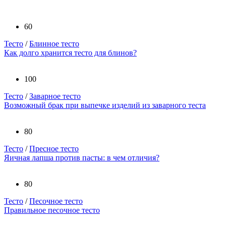
60
Тесто
/
Блинное тесто
Как долго хранится тесто для блинов?
100
Тесто
/
Заварное тесто
Возможный брак при выпечке изделий из заварного теста
80
Тесто
/
Пресное тесто
Яичная лапша против пасты: в чем отличия?
80
Тесто
/
Песочное тесто
Правильное песочное тесто