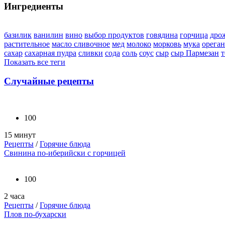
Ингредиенты
базилик
ванилин
вино
выбор продуктов
говядина
горчица
дро
растительное
масло сливочное
мед
молоко
морковь
мука
орега
сахар
сахарная пудра
сливки
сода
соль
соус
сыр
сыр Пармезан
т
Показать все теги
Случайные рецепты
100
15 минут
Рецепты
/
Горячие блюда
Свинина по-иберийски с горчицей
100
2 часа
Рецепты
/
Горячие блюда
Плов по-бухарски