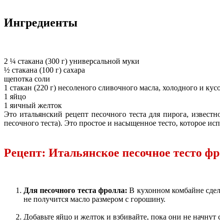
Ингредиенты
2 ¼ стакана (300 г) универсальной муки
½ стакана (100 г) сахара
щепотка соли
1 стакан (220 г) несоленого сливочного масла, холодного и ку
1 яйцо
1 яичный желток
Это итальянский рецепт песочного теста для пирога, известно
песочного теста). Это простое и насыщенное тесто, которое ис
Рецепт: Итальянское песочное тесто фр
Для песочного теста фролла:
В кухонном комбайне сдела
не получится масло размером с горошину.
Добавьте яйцо и желток и взбивайте, пока они не начнут 