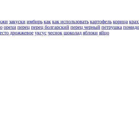
жжи
закуски
имбирь
как
как использовать
картофель
корица
крах
но
орехи
перец
перец болгарский
перец черный
петрушка
помид
есто дрожжевое
уксус
чеснок
шоколад
яблоки
яйцо