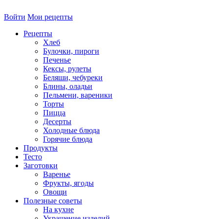
Войти
Мои рецепты
Рецепты
Хлеб
Булочки, пироги
Печенье
Кексы, рулеты
Беляши, чебуреки
Блины, оладьи
Пельмени, вареники
Торты
Пицца
Десерты
Холодные блюда
Горячие блюда
Продукты
Тесто
Заготовки
Варенье
Фрукты, ягоды
Овощи
Полезные советы
На кухне
Украшение изделий