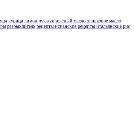
мал
курица
лимон
лук
лук зеленый
масло оливковое
масло
оры
разрыхлитель
рецепты испанские
рецепты итальянские
рис