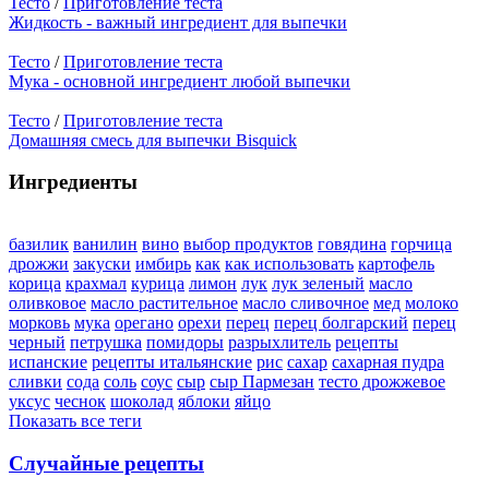
Тесто
/
Приготовление теста
Жидкость - важный ингредиент для выпечки
Тесто
/
Приготовление теста
Мука - основной ингредиент любой выпечки
Тесто
/
Приготовление теста
Домашняя смесь для выпечки Bisquick
Ингредиенты
базилик
ванилин
вино
выбор продуктов
говядина
горчица
дрожжи
закуски
имбирь
как
как использовать
картофель
корица
крахмал
курица
лимон
лук
лук зеленый
масло
оливковое
масло растительное
масло сливочное
мед
молоко
морковь
мука
орегано
орехи
перец
перец болгарский
перец
черный
петрушка
помидоры
разрыхлитель
рецепты
испанские
рецепты итальянские
рис
сахар
сахарная пудра
сливки
сода
соль
соус
сыр
сыр Пармезан
тесто дрожжевое
уксус
чеснок
шоколад
яблоки
яйцо
Показать все теги
Случайные рецепты