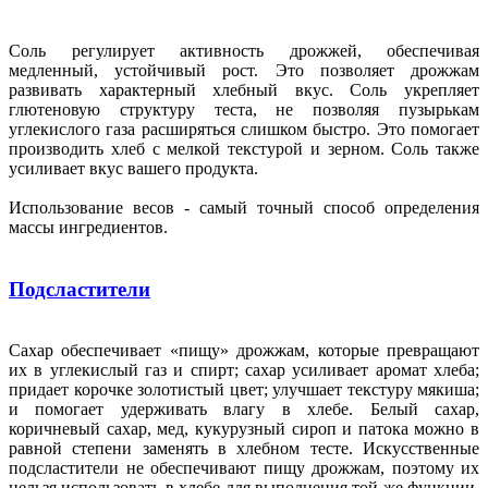
Соль регулирует активность дрожжей, обеспечивая
медленный, устойчивый рост. Это позволяет дрожжам
развивать характерный хлебный вкус. Соль укрепляет
глютеновую структуру теста, не позволяя пузырькам
углекислого газа расширяться слишком быстро. Это помогает
производить хлеб с мелкой текстурой и зерном. Соль также
усиливает вкус вашего продукта.
Использование весов - самый точный способ определения
массы ингредиентов.
Подсластители
Сахар обеспечивает «пищу» дрожжам, которые превращают
их в углекислый газ и спирт; сахар усиливает аромат хлеба;
придает корочке золотистый цвет; улучшает текстуру мякиша;
и помогает удерживать влагу в хлебе. Белый сахар,
коричневый сахар, мед, кукурузный сироп и патока можно в
равной степени заменять в хлебном тесте. Искусственные
подсластители не обеспечивают пищу дрожжам, поэтому их
нельзя использовать в хлебе для выполнения той же функции,