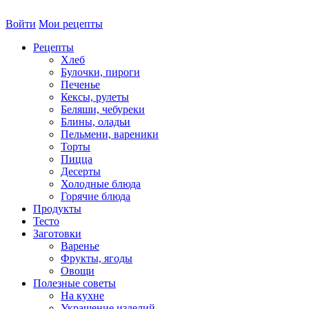
Войти
Мои рецепты
Рецепты
Хлеб
Булочки, пироги
Печенье
Кексы, рулеты
Беляши, чебуреки
Блины, оладьи
Пельмени, вареники
Торты
Пицца
Десерты
Холодные блюда
Горячие блюда
Продукты
Тесто
Заготовки
Варенье
Фрукты, ягоды
Овощи
Полезные советы
На кухне
Украшение изделий