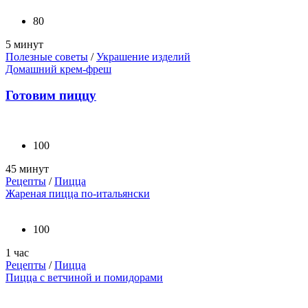
80
5 минут
Полезные советы
/
Украшение изделий
Домашний крем-фреш
Готовим пиццу
100
45 минут
Рецепты
/
Пицца
Жареная пицца по-итальянски
100
1 час
Рецепты
/
Пицца
Пицца с ветчиной и помидорами