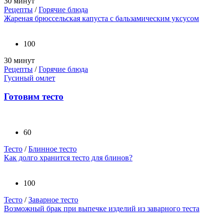
30 минут
Рецепты
/
Горячие блюда
Жареная брюссельская капуста с бальзамическим уксусом
100
30 минут
Рецепты
/
Горячие блюда
Гусиный омлет
Готовим тесто
60
Тесто
/
Блинное тесто
Как долго хранится тесто для блинов?
100
Тесто
/
Заварное тесто
Возможный брак при выпечке изделий из заварного теста