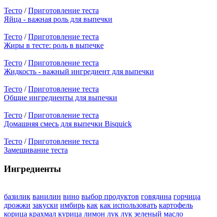
Тесто
/
Приготовление теста
Яйца - важная роль для выпечки
Тесто
/
Приготовление теста
Жиры в тесте: роль в выпечке
Тесто
/
Приготовление теста
Жидкость - важный ингредиент для выпечки
Тесто
/
Приготовление теста
Общие ингредиенты для выпечки
Тесто
/
Приготовление теста
Домашняя смесь для выпечки Bisquick
Тесто
/
Приготовление теста
Замешивание теста
Ингредиенты
базилик
ванилин
вино
выбор продуктов
говядина
горчица
дрожжи
закуски
имбирь
как
как использовать
картофель
корица
крахмал
курица
лимон
лук
лук зеленый
масло