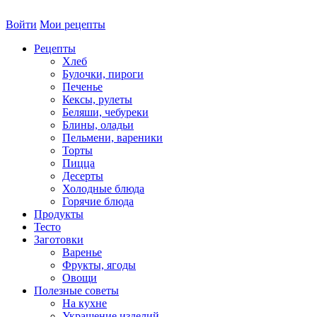
Войти
Мои рецепты
Рецепты
Хлеб
Булочки, пироги
Печенье
Кексы, рулеты
Беляши, чебуреки
Блины, оладьи
Пельмени, вареники
Торты
Пицца
Десерты
Холодные блюда
Горячие блюда
Продукты
Тесто
Заготовки
Варенье
Фрукты, ягоды
Овощи
Полезные советы
На кухне
Украшение изделий