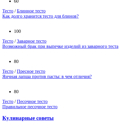
60
Тесто
/
Блинное тесто
Как долго хранится тесто для блинов?
100
Тесто
/
Заварное тесто
Возможный брак при выпечке изделий из заварного теста
80
Тесто
/
Пресное тесто
Яичная лапша против пасты: в чем отличия?
80
Тесто
/
Песочное тесто
Правильное песочное тесто
Кулинарные советы