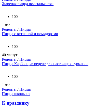
Жареная пицца по-итальянски
100
1 час
Рецепты
/
Пицца
Пицца с ветчиной и помидорами
100
40 минут
Рецепты
/
Пицца
Пицца Карбонара: рецепт для настоящих гурманов
100
1 час
Рецепты
/
Пицца
Пицца школьная
К празднику