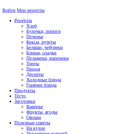
Войти
Мои рецепты
Рецепты
Хлеб
Булочки, пироги
Печенье
Кексы, рулеты
Беляши, чебуреки
Блины, оладьи
Пельмени, вареники
Торты
Пицца
Десерты
Холодные блюда
Горячие блюда
Продукты
Тесто
Заготовки
Варенье
Фрукты, ягоды
Овощи
Полезные советы
На кухне
Украшение изделий