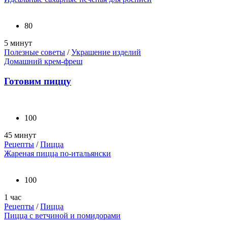
80
5 минут
Полезные советы
/
Украшение изделий
Домашний крем-фреш
Готовим пиццу
100
45 минут
Рецепты
/
Пицца
Жареная пицца по-итальянски
100
1 час
Рецепты
/
Пицца
Пицца с ветчиной и помидорами