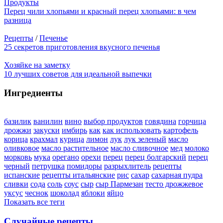
Продукты
Перец чили хлопьями и красный перец хлопьями: в чем
разница
Рецепты
/
Печенье
25 секретов приготовления вкусного печенья
Хозяйке на заметку
10 лучших советов для идеальной выпечки
Ингредиенты
базилик
ванилин
вино
выбор продуктов
говядина
горчица
дрожжи
закуски
имбирь
как
как использовать
картофель
корица
крахмал
курица
лимон
лук
лук зеленый
масло
оливковое
масло растительное
масло сливочное
мед
молоко
морковь
мука
орегано
орехи
перец
перец болгарский
перец
черный
петрушка
помидоры
разрыхлитель
рецепты
испанские
рецепты итальянские
рис
сахар
сахарная пудра
сливки
сода
соль
соус
сыр
сыр Пармезан
тесто дрожжевое
уксус
чеснок
шоколад
яблоки
яйцо
Показать все теги
Случайные рецепты