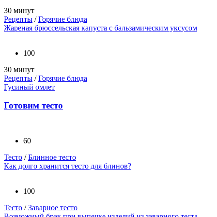
30 минут
Рецепты
/
Горячие блюда
Жареная брюссельская капуста с бальзамическим уксусом
100
30 минут
Рецепты
/
Горячие блюда
Гусиный омлет
Готовим тесто
60
Тесто
/
Блинное тесто
Как долго хранится тесто для блинов?
100
Тесто
/
Заварное тесто
Возможный брак при выпечке изделий из заварного теста