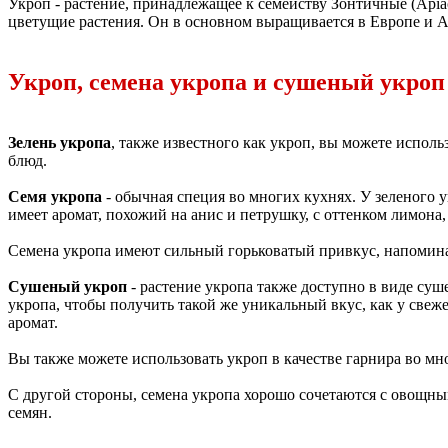
Укроп - растение, принадлежащее к семейству Зонтичные (Apiac
цветущие растения. Он в основном выращивается в Европе и Аз
Укроп, семена укропа и сушеный укроп 
Зелень укропа
, также известного как укроп, вы можете исполь
блюд.
Семя укропа
- обычная специя во многих кухнях. У зеленого у
имеет аромат, похожий на анис и петрушку, с оттенком лимона, 
Семена укропа имеют сильный горьковатый привкус, напомин
Сушеный укроп
- растение укропа также доступно в виде суш
укропа, чтобы получить такой же уникальный вкус, как у свеже
аромат.
Вы также можете использовать укроп в качестве гарнира во мно
С другой стороны, семена укропа хорошо сочетаются с овощны
семян.