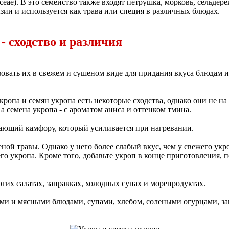
eae). В это семейство также входят петрушка, морковь, сельдер
ии и используется как трава или специя в различных блюдах.
- сходство и различия
зовать их в свежем и сушеном виде для придания вкуса блюдам и
кропа и семян укропа есть некоторые сходства, однако они не н
а семена укропа - с ароматом аниса и оттенком тмина.
ающий камфору, который усиливается при нагревании.
еной травы. Однако у него более слабый вкус, чем у свежего ук
го укропа. Кроме того, добавьте укроп в конце приготовления, по
гих салатах, заправках, холодных супах и морепродуктах.
ми и мясными блюдами, супами, хлебом, солеными огурцами, за