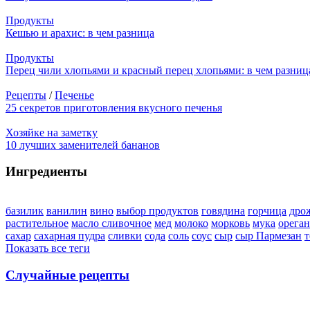
Продукты
Кешью и арахис: в чем разница
Продукты
Перец чили хлопьями и красный перец хлопьями: в чем разниц
Рецепты
/
Печенье
25 секретов приготовления вкусного печенья
Хозяйке на заметку
10 лучших заменителей бананов
Ингредиенты
базилик
ванилин
вино
выбор продуктов
говядина
горчица
дро
растительное
масло сливочное
мед
молоко
морковь
мука
орега
сахар
сахарная пудра
сливки
сода
соль
соус
сыр
сыр Пармезан
т
Показать все теги
Случайные рецепты