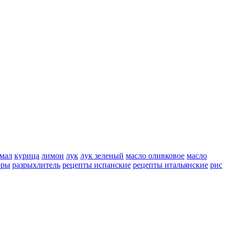
мал
курица
лимон
лук
лук зеленый
масло оливковое
масло
оры
разрыхлитель
рецепты испанские
рецепты итальянские
рис