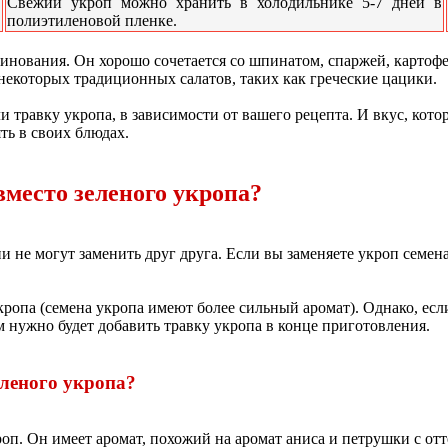
Свежий укроп можно хранить в холодильнике 5-7 дней в
полиэтиленовой пленке.
ринования. Он хорошо сочетается со шпинатом, спаржей, картоф
екоторых традиционных салатов, таких как греческие цацики.
 травку укропа, в зависимости от вашего рецепта. И вкус, кото
ть в своих блюдах.
вместо зеленого укропа?
 не могут заменить друг друга. Если вы заменяете укроп семена
ропа (семена укропа имеют более сильный аромат). Однако, если
м нужно будет добавить травку укропа в конце приготовления.
леного укропа?
оп. Он имеет аромат, похожий на аромат аниса и петрушки с о