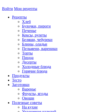
Войти
Мои рецепты
Рецепты
Хлеб
Булочки, пироги
Печенье
Кексы, рулеты
Беляши, чебуреки
Блины, оладьи
Пельмени, вареники
Торты
Пицца
Десерты
Холодные блюда
Горячие блюда
Продукты
Тесто
Заготовки
Варенье
Фрукты, ягоды
Овощи
Полезные советы
На кухне
Украшение изделий