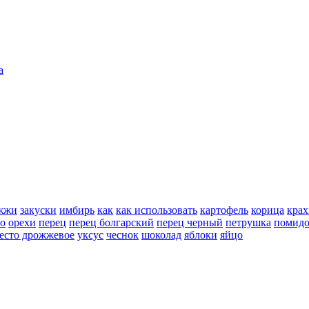
а
жжи
закуски
имбирь
как
как использовать
картофель
корица
крах
но
орехи
перец
перец болгарский
перец черный
петрушка
помид
есто дрожжевое
уксус
чеснок
шоколад
яблоки
яйцо