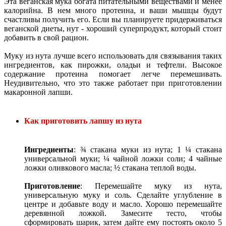
Эта веганская мука богата питательными веществами и менее
калорийна. В нем много протеина, и ваши мышцы будут
счастливы получить его. Если вы планируете придерживаться
веганской диеты, нут - хороший суперпродукт, который стоит
добавить в свой рацион.
Муку из нута лучше всего использовать для связывания таких
ингредиентов, как пирожки, оладьи и тефтели. Высокое
содержание протеина помогает легче перемешивать.
Неудивительно, что это также работает при приготовлении
макаронной лапши.
Как приготовить лапшу из нута
Ингредиенты
: ¾ стакана муки из нута; 1 ¼ стакана
универсальной муки; ¼ чайной ложки соли; 4 чайные
ложки оливкового масла; ½ стакана теплой воды.
Приготовление
: Перемешайте муку из нута,
универсальную муку и соль. Сделайте углубление в
центре и добавьте воду и масло. Хорошо перемешайте
деревянной ложкой. Замесите тесто, чтобы
сформировать шарик, затем дайте ему постоять около 5