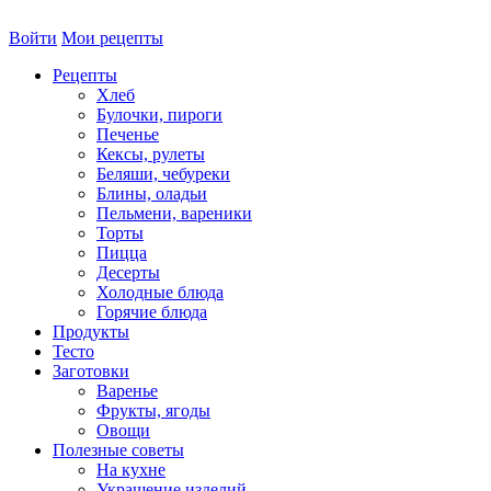
Войти
Мои рецепты
Рецепты
Хлеб
Булочки, пироги
Печенье
Кексы, рулеты
Беляши, чебуреки
Блины, оладьи
Пельмени, вареники
Торты
Пицца
Десерты
Холодные блюда
Горячие блюда
Продукты
Тесто
Заготовки
Варенье
Фрукты, ягоды
Овощи
Полезные советы
На кухне
Украшение изделий