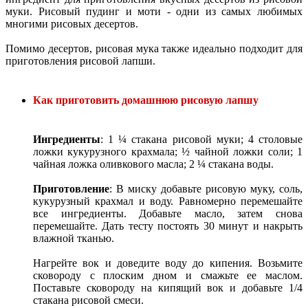
муки. Рисовый пудинг и моти - одни из самых любимых
многими рисовых десертов.
Помимо десертов, рисовая мука также идеально подходит для
приготовления рисовой лапши.
Как приготовить домашнюю рисовую лапшу
Ингредиенты
: 1 ¼ стакана рисовой муки; 4 столовые
ложки кукурузного крахмала; ½ чайной ложки соли; 1
чайная ложка оливкового масла; 2 ¼ стакана воды.
Приготовление
: В миску добавьте рисовую муку, соль,
кукурузный крахмал и воду. Равномерно перемешайте
все ингредиенты. Добавьте масло, затем снова
перемешайте. Дать тесту постоять 30 минут и накрыть
влажной тканью.
Нагрейте вок и доведите воду до кипения. Возьмите
сковороду с плоским дном и смажьте ее маслом.
Поставьте сковороду на кипящий вок и добавьте 1/4
стакана рисовой смеси.