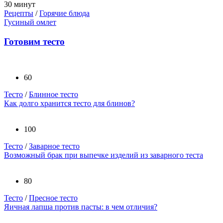
30 минут
Рецепты
/
Горячие блюда
Гусиный омлет
Готовим тесто
60
Тесто
/
Блинное тесто
Как долго хранится тесто для блинов?
100
Тесто
/
Заварное тесто
Возможный брак при выпечке изделий из заварного теста
80
Тесто
/
Пресное тесто
Яичная лапша против пасты: в чем отличия?