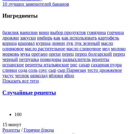
10 лучших заменителей бананов
Ингредиенты
базилик
ванилин
вино
выбор продуктов
говядина
горчица
дрожжи
закуски
имбирь
как
как использовать
картофель
корица
крахмал
курица
лимон
лук
лук зеленый
масло
оливковое
масло растительное
масло сливочное
мед
молоко
морковь
мука
орегано
орехи
перец
перец болгарский
перец
черный
петрушка
помидоры
разрыхлитель
рецепты
испанские
рецепты итальянские
рис
сахар
сахарная пудра
сливки
сода
соль
соус
сыр
сыр Пармезан
тесто дрожжевое
уксус
чеснок
шоколад
яблоки
яйцо
Показать все теги
Случайные рецепты
100
15 минут
Рецепты
/
Горячие блюда