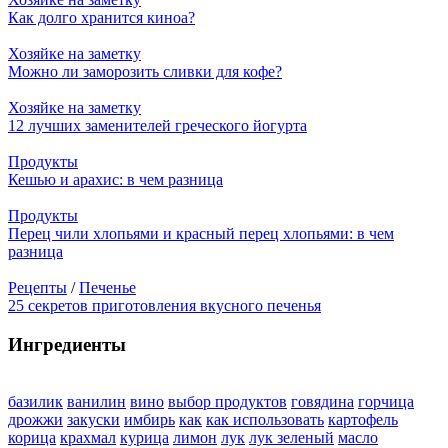
Как долго хранится киноа?
Хозяйке на заметку
Можно ли заморозить сливки для кофе?
Хозяйке на заметку
12 лучших заменителей греческого йогурта
Продукты
Кешью и арахис: в чем разница
Продукты
Перец чили хлопьями и красный перец хлопьями: в чем
разница
Рецепты
/
Печенье
25 секретов приготовления вкусного печенья
Ингредиенты
базилик
ванилин
вино
выбор продуктов
говядина
горчица
дрожжи
закуски
имбирь
как
как использовать
картофель
корица
крахмал
курица
лимон
лук
лук зеленый
масло