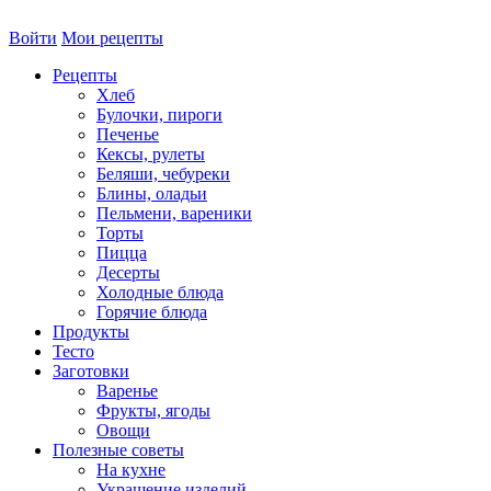
Войти
Мои рецепты
Рецепты
Хлеб
Булочки, пироги
Печенье
Кексы, рулеты
Беляши, чебуреки
Блины, оладьи
Пельмени, вареники
Торты
Пицца
Десерты
Холодные блюда
Горячие блюда
Продукты
Тесто
Заготовки
Варенье
Фрукты, ягоды
Овощи
Полезные советы
На кухне
Украшение изделий