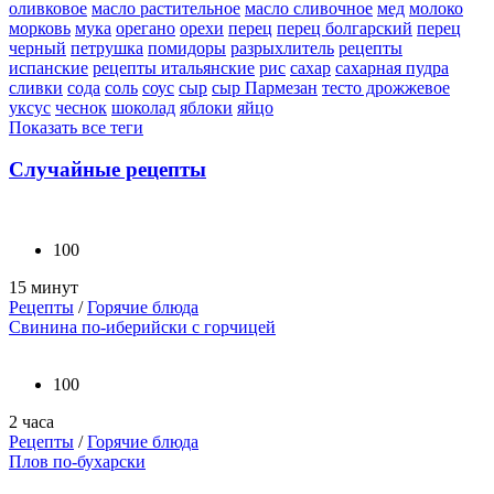
оливковое
масло растительное
масло сливочное
мед
молоко
морковь
мука
орегано
орехи
перец
перец болгарский
перец
черный
петрушка
помидоры
разрыхлитель
рецепты
испанские
рецепты итальянские
рис
сахар
сахарная пудра
сливки
сода
соль
соус
сыр
сыр Пармезан
тесто дрожжевое
уксус
чеснок
шоколад
яблоки
яйцо
Показать все теги
Случайные рецепты
100
15 минут
Рецепты
/
Горячие блюда
Свинина по-иберийски с горчицей
100
2 часа
Рецепты
/
Горячие блюда
Плов по-бухарски