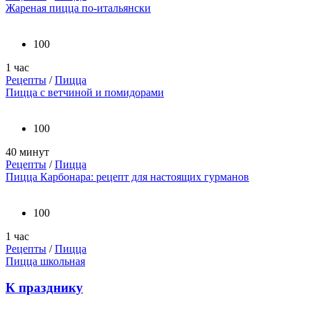
Жареная пицца по-итальянски
100
1 час
Рецепты
/
Пицца
Пицца с ветчиной и помидорами
100
40 минут
Рецепты
/
Пицца
Пицца Карбонара: рецепт для настоящих гурманов
100
1 час
Рецепты
/
Пицца
Пицца школьная
К празднику