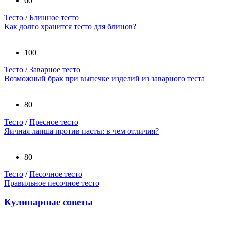
60
Тесто
/
Блинное тесто
Как долго хранится тесто для блинов?
100
Тесто
/
Заварное тесто
Возможный брак при выпечке изделий из заварного теста
80
Тесто
/
Пресное тесто
Яичная лапша против пасты: в чем отличия?
80
Тесто
/
Песочное тесто
Правильное песочное тесто
Кулинарные советы