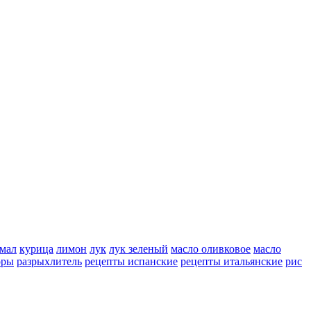
мал
курица
лимон
лук
лук зеленый
масло оливковое
масло
оры
разрыхлитель
рецепты испанские
рецепты итальянские
рис