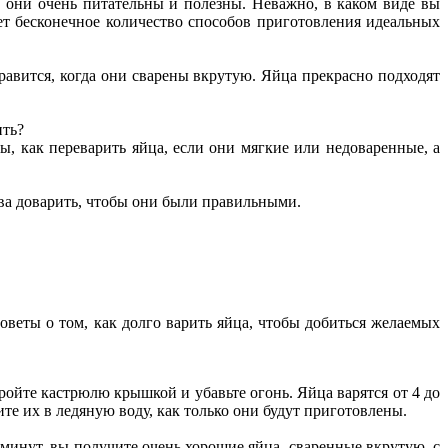
 они очень питательны и полезны. Неважно, в каком виде вы
т бесконечное количество способов приготовления идеальных
равится, когда они сварены вкрутую. Яйца прекрасно подходят
ить?
ы, как переварить яйца, если они мягкие или недоваренные, а
ова доварить, чтобы они были правильными.
оветы о том, как долго варить яйца, чтобы добиться желаемых
ройте кастрюлю крышкой и убавьте огонь. Яйца варятся от 4 до
ите их в ледяную воду, как только они будут приготовлены.
2 минут, вы получите очень хорошие яйца, сваренные вкрутую, с