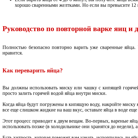
хорошо сваренными желтками. Но если вы превысите 12 
Руководство по повторной варке яиц и
Полностью безопасно повторно варить уже сваренные яйца. 
нравится.
Как переварить яйца?
Вы должны использовать миску или чашку с кипящей горячей
просто залить горячей водой яйца внутри миски.
Когда яйца будут погружены в кипящую воду, накройте миску 
все еще слишком жидкие на ваш вкус, оставьте яйца в воде еще
Этот процесс приводит к двум вещам. Во-первых, вареные яйца
использовать позже (в холодильнике они хранятся до недели), а 
Есть хитрость, которая поможет вам узнать, испортились ли яй