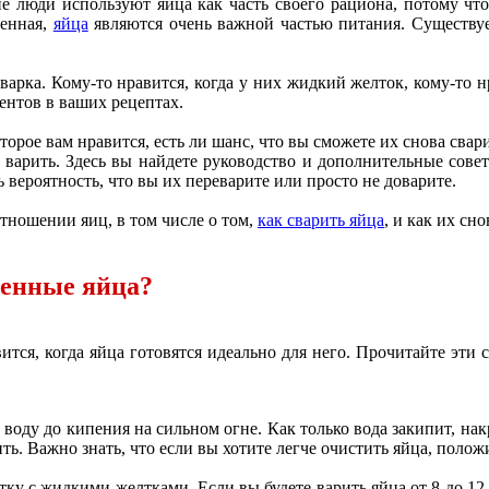
е люди используют яйца как часть своего рациона, потому что
ченная,
яйца
являются очень важной частью питания. Существуе
арка. Кому-то нравится, когда у них жидкий желток, кому-то н
иентов в ваших рецептах.
торое вам нравится, есть ли шанс, что вы сможете их снова свар
варить. Здесь вы найдете руководство и дополнительные совет
ь вероятность, что вы их переварите или просто не доварите.
отношении яиц, в том числе о том,
как сварить яйца
, и как их сн
ренные яйца?
тся, когда яйца готовятся идеально для него. Прочитайте эти с
воду до кипения на сильном огне. Как только вода закипит, нак
ить. Важно знать, что если вы хотите легче очистить яйца, полож
ятку с жидкими желтками. Если вы будете варить яйца от 8 до 1