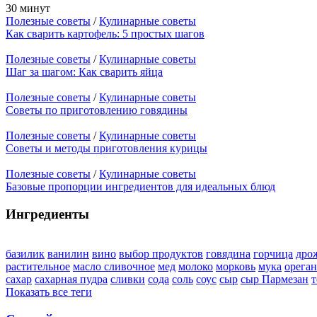
30 минут
Полезные советы
/
Кулинарные советы
Как сварить картофель: 5 простых шагов
Полезные советы
/
Кулинарные советы
Шаг за шагом: Как сварить яйца
Полезные советы
/
Кулинарные советы
Советы по приготовлению говядины
Полезные советы
/
Кулинарные советы
Советы и методы приготовления курицы
Полезные советы
/
Кулинарные советы
Базовые пропорции ингредиентов для идеальных блюд
Ингредиенты
базилик
ванилин
вино
выбор продуктов
говядина
горчица
дро
растительное
масло сливочное
мед
молоко
морковь
мука
орега
сахар
сахарная пудра
сливки
сода
соль
соус
сыр
сыр Пармезан
т
Показать все теги