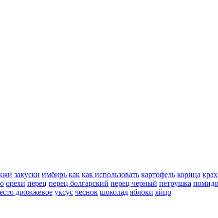
жжи
закуски
имбирь
как
как использовать
картофель
корица
крах
но
орехи
перец
перец болгарский
перец черный
петрушка
помид
есто дрожжевое
уксус
чеснок
шоколад
яблоки
яйцо