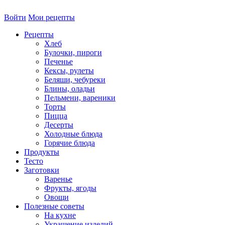
Войти
Мои рецепты
Рецепты
Хлеб
Булочки, пироги
Печенье
Кексы, рулеты
Беляши, чебуреки
Блины, оладьи
Пельмени, вареники
Торты
Пицца
Десерты
Холодные блюда
Горячие блюда
Продукты
Тесто
Заготовки
Варенье
Фрукты, ягоды
Овощи
Полезные советы
На кухне
Украшение изделий