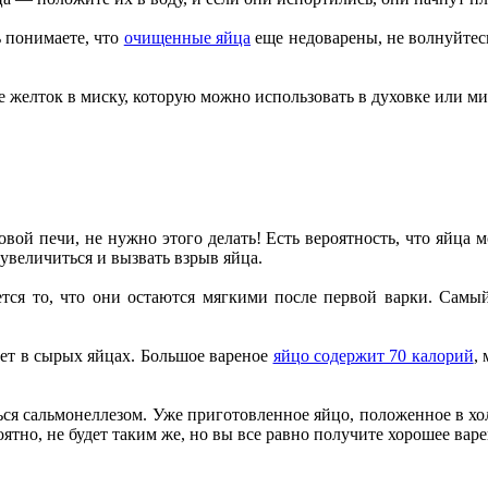
ь понимаете, что
очищенные яйца
еще недоварены, не волнуйтес
 желток в миску, которую можно использовать в духовке или мик
ой печи, не нужно этого делать! Есть вероятность, что яйца м
 увеличиться и вызвать взрыв яйца.
тся то, что они остаются мягкими после первой варки. Самы
нет в сырых яйцах. Большое вареное
яйцо содержит 70 калорий
,
ться сальмонеллезом. Уже приготовленное яйцо, положенное в х
оятно, не будет таким же, но вы все равно получите хорошее варе