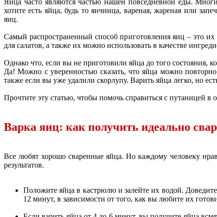
Яйца часто являются частью нашей повседневной еды. Многи
хотите есть яйца, будь то яичница, вареная, жареная или запе
яиц.
Самый распространенный способ приготовления яиц – это их в
для салатов, а также их можно использовать в качестве ингред
Однако что, если вы не приготовили яйца до того состояния, ко
Да! Можно с уверенностью сказать, что яйца можно повторно 
также если вы уже удалили скорлупу. Варить яйца легко, но ест
Прочтите эту статью, чтобы помочь справиться с путаницей в 
Варка яиц: как получить идеально сва
Все любят хорошо сваренные яйца. Но каждому человеку нрави
результатов.
Положите яйца в кастрюлю и залейте их водой. Доведите 
12 минут, в зависимости от того, как вы любите их готов
Если варить яйца от 4 до 6 минут, вы получите яйца всм