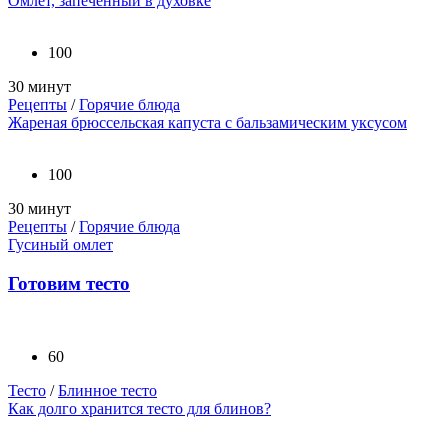
Омлет, запеченный в духовке
100
30 минут
Рецепты
/
Горячие блюда
Жареная брюссельская капуста с бальзамическим уксусом
100
30 минут
Рецепты
/
Горячие блюда
Гусиный омлет
Готовим тесто
60
Тесто
/
Блинное тесто
Как долго хранится тесто для блинов?