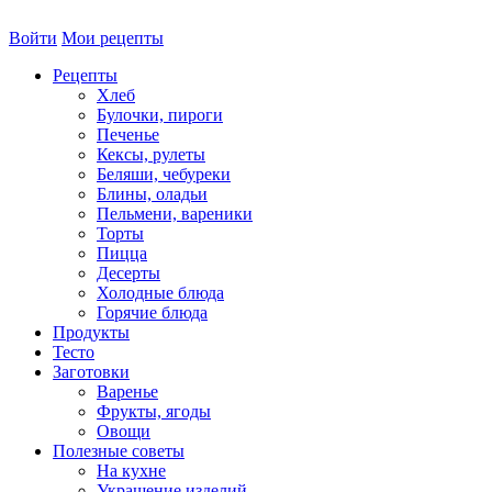
Войти
Мои рецепты
Рецепты
Хлеб
Булочки, пироги
Печенье
Кексы, рулеты
Беляши, чебуреки
Блины, оладьи
Пельмени, вареники
Торты
Пицца
Десерты
Холодные блюда
Горячие блюда
Продукты
Тесто
Заготовки
Варенье
Фрукты, ягоды
Овощи
Полезные советы
На кухне
Украшение изделий