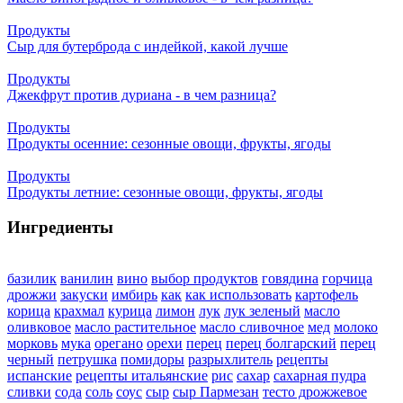
Продукты
Сыр для бутерброда с индейкой, какой лучше
Продукты
Джекфрут против дуриана - в чем разница?
Продукты
Продукты осенние: сезонные овощи, фрукты, ягоды
Продукты
Продукты летние: сезонные овощи, фрукты, ягоды
Ингредиенты
базилик
ванилин
вино
выбор продуктов
говядина
горчица
дрожжи
закуски
имбирь
как
как использовать
картофель
корица
крахмал
курица
лимон
лук
лук зеленый
масло
оливковое
масло растительное
масло сливочное
мед
молоко
морковь
мука
орегано
орехи
перец
перец болгарский
перец
черный
петрушка
помидоры
разрыхлитель
рецепты
испанские
рецепты итальянские
рис
сахар
сахарная пудра
сливки
сода
соль
соус
сыр
сыр Пармезан
тесто дрожжевое