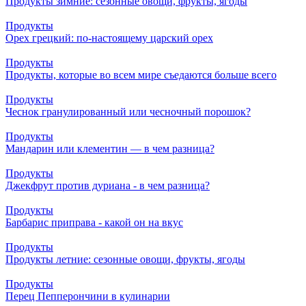
Продукты зимние: сезонные овощи, фрукты, ягоды
Продукты
Орех грецкий: по-настоящему царский орех
Продукты
Продукты, которые во всем мире съедаются больше всего
Продукты
Чеснок гранулированный или чесночный порошок?
Продукты
Мандарин или клементин — в чем разница?
Продукты
Джекфрут против дуриана - в чем разница?
Продукты
Барбарис приправа - какой он на вкус
Продукты
Продукты летние: сезонные овощи, фрукты, ягоды
Продукты
Перец Пепперончини в кулинарии