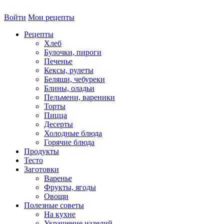
Войти
Мои рецепты
Рецепты
Хлеб
Булочки, пироги
Печенье
Кексы, рулеты
Беляши, чебуреки
Блины, оладьи
Пельмени, вареники
Торты
Пицца
Десерты
Холодные блюда
Горячие блюда
Продукты
Тесто
Заготовки
Варенье
Фрукты, ягоды
Овощи
Полезные советы
На кухне
Украшение изделий