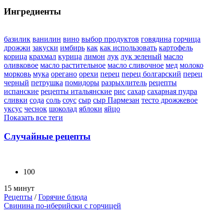
Ингредиенты
базилик
ванилин
вино
выбор продуктов
говядина
горчица
дрожжи
закуски
имбирь
как
как использовать
картофель
корица
крахмал
курица
лимон
лук
лук зеленый
масло
оливковое
масло растительное
масло сливочное
мед
молоко
морковь
мука
орегано
орехи
перец
перец болгарский
перец
черный
петрушка
помидоры
разрыхлитель
рецепты
испанские
рецепты итальянские
рис
сахар
сахарная пудра
сливки
сода
соль
соус
сыр
сыр Пармезан
тесто дрожжевое
уксус
чеснок
шоколад
яблоки
яйцо
Показать все теги
Случайные рецепты
100
15 минут
Рецепты
/
Горячие блюда
Свинина по-иберийски с горчицей