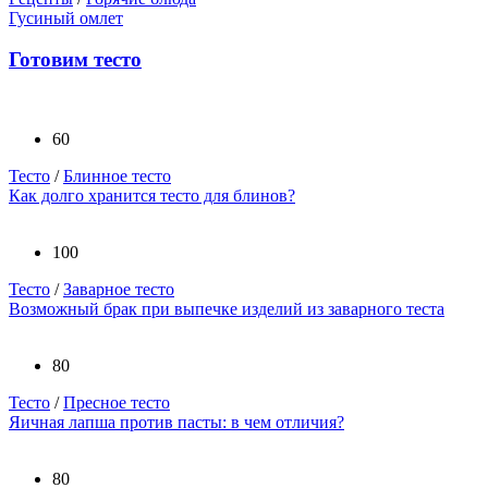
Гусиный омлет
Готовим тесто
60
Тесто
/
Блинное тесто
Как долго хранится тесто для блинов?
100
Тесто
/
Заварное тесто
Возможный брак при выпечке изделий из заварного теста
80
Тесто
/
Пресное тесто
Яичная лапша против пасты: в чем отличия?
80