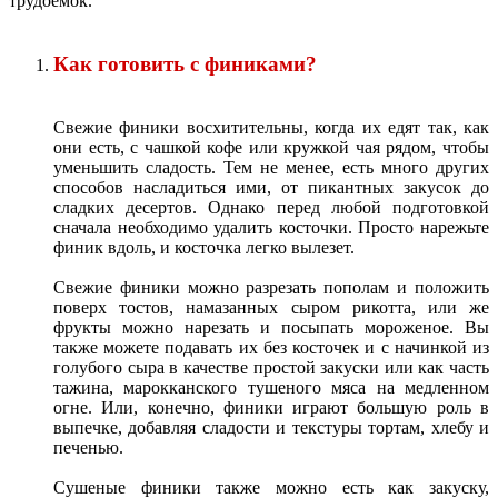
трудоемок.
Как готовить с финиками?
Свежие финики восхитительны, когда их едят так, как
они есть, с чашкой кофе или кружкой чая рядом, чтобы
уменьшить сладость. Тем не менее, есть много других
способов насладиться ими, от пикантных закусок до
сладких десертов. Однако перед любой подготовкой
сначала необходимо удалить косточки. Просто нарежьте
финик вдоль, и косточка легко вылезет.
Свежие финики можно разрезать пополам и положить
поверх тостов, намазанных сыром рикотта, или же
фрукты можно нарезать и посыпать мороженое. Вы
также можете подавать их без косточек и с начинкой из
голубого сыра в качестве простой закуски или как часть
тажина, марокканского тушеного мяса на медленном
огне. Или, конечно, финики играют большую роль в
выпечке, добавляя сладости и текстуры тортам, хлебу и
печенью.
Сушеные финики также можно есть как закуску,