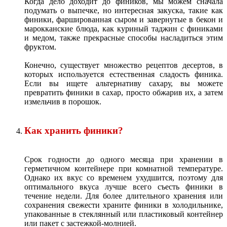
Когда дело доходит до фиников, мы можем сначала
подумать о выпечке, но интересная закуска, такие как
финики, фаршированная сыром и завернутые в бекон и
марокканские блюда, как куриный таджин с финиками
и медом, также прекрасные способы насладиться этим
фруктом.
Конечно, существует множество рецептов десертов, в
которых используется естественная сладость финика.
Если вы ищете альтернативу сахару, вы можете
превратить финики в сахар, просто обжарив их, а затем
измельчив в порошок.
Как хранить финики?
Срок годности до одного месяца при хранении в
герметичном контейнере при комнатной температуре.
Однако их вкус со временем ухудшится, поэтому для
оптимального вкуса лучше всего съесть финики в
течение недели. Для более длительного хранения или
сохранения свежести храните финики в холодильнике,
упакованные в стеклянный или пластиковый контейнер
или пакет с застежкой-молнией.