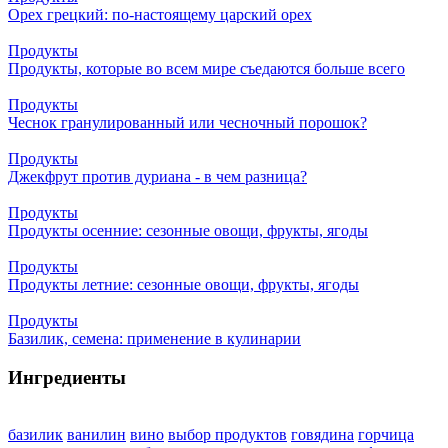
Орех грецкий: по-настоящему царский орех
Продукты
Продукты, которые во всем мире съедаются больше всего
Продукты
Чеснок гранулированный или чесночный порошок?
Продукты
Джекфрут против дуриана - в чем разница?
Продукты
Продукты осенние: сезонные овощи, фрукты, ягоды
Продукты
Продукты летние: сезонные овощи, фрукты, ягоды
Продукты
Базилик, семена: применение в кулинарии
Ингредиенты
базилик
ванилин
вино
выбор продуктов
говядина
горчица