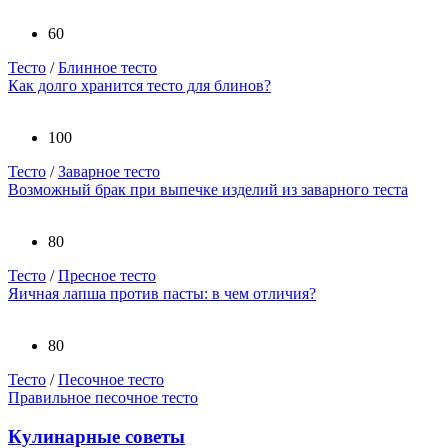
60
Тесто
/
Блинное тесто
Как долго хранится тесто для блинов?
100
Тесто
/
Заварное тесто
Возможный брак при выпечке изделий из заварного теста
80
Тесто
/
Пресное тесто
Яичная лапша против пасты: в чем отличия?
80
Тесто
/
Песочное тесто
Правильное песочное тесто
Кулинарные советы