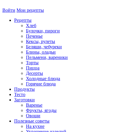
Войти
Мои рецепты
Рецепты
Хлеб
Булочки, пироги
Печенье
Кексы, рулеты
Беляши, чебуреки
Блины, оладьи
Пельмени, вареники
Торты
Пицца
Десерты
Холодные блюда
Горячие блюда
Продукты
Тесто
Заготовки
Варенье
Фрукты, ягоды
Овощи
Полезные советы
На кухне
Украшение изделий