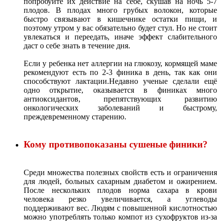
попробуйте их действие на себе, скушав на ночь 5-7
плодов. В плодах много грубых волокон, которые
быстро связывают в кишечнике остатки пищи, и
поэтому утром у вас обязательно будет стул. Но не стоит
увлекаться и переедать, иначе эффект слабительного
даст о себе знать в течение дня.
Если у ребенка нет аллергии на глюкозу, кормящей маме
рекомендуют есть по 2-3 финика в день, так как они
способствуют лактации.Недавно ученые сделали ещё
одно открытие, оказывается в финиках много
антиоксидантов, препятствующих развитию
онкологических заболеваний и быстрому,
преждевременному старению.
Кому противопоказаны сушеные финики?
Среди множества полезных свойств есть и ограничения
для людей, больных сахарным диабетом и ожирением.
После нескольких плодов норма сахара в крови
человека резко увеличивается, а углеводы
поддерживают вес. Людям с повышенной кислотностью
можно употреблять только компот из сухофруктов из-за