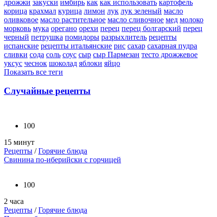
дрожжи
закуски
имбирь
как
как использовать
картофель
корица
крахмал
курица
лимон
лук
лук зеленый
масло
оливковое
масло растительное
масло сливочное
мед
молоко
морковь
мука
орегано
орехи
перец
перец болгарский
перец
черный
петрушка
помидоры
разрыхлитель
рецепты
испанские
рецепты итальянские
рис
сахар
сахарная пудра
сливки
сода
соль
соус
сыр
сыр Пармезан
тесто дрожжевое
уксус
чеснок
шоколад
яблоки
яйцо
Показать все теги
Случайные рецепты
100
15 минут
Рецепты
/
Горячие блюда
Свинина по-иберийски с горчицей
100
2 часа
Рецепты
/
Горячие блюда