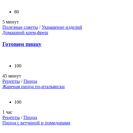
80
5 минут
Полезные советы
/
Украшение изделий
Домашний крем-фреш
Готовим пиццу
100
45 минут
Рецепты
/
Пицца
Жареная пицца по-итальянски
100
1 час
Рецепты
/
Пицца
Пицца с ветчиной и помидорами