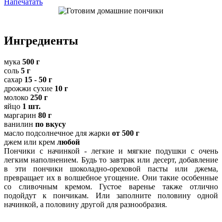
Напечатать
Ингредиенты
мука
500 г
соль
5 г
сахар
15 - 50 г
дрожжи сухие
10 г
молоко
250 г
яйцо
1 шт.
маргарин
80 г
ванилин
по вкусу
масло подсолнечное для жарки
от 500 г
джем или крем
любой
Пончики с начинкой - легкие и мягкие подушки с очень
легким наполнением. Будь то завтрак или десерт, добавление
в эти пончики шоколадно-ореховой пасты или джема,
превращает их в волшебное угощение. Они такие особенные
со сливочным кремом. Густое варенье также отлично
подойдут к пончикам. Или заполните половину одной
начинкой, а половину другой для разнообразия.