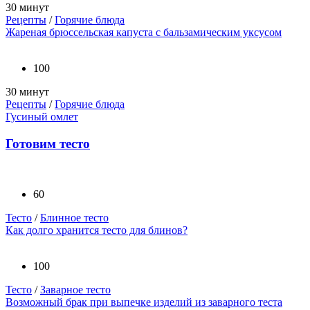
30 минут
Рецепты
/
Горячие блюда
Жареная брюссельская капуста с бальзамическим уксусом
100
30 минут
Рецепты
/
Горячие блюда
Гусиный омлет
Готовим тесто
60
Тесто
/
Блинное тесто
Как долго хранится тесто для блинов?
100
Тесто
/
Заварное тесто
Возможный брак при выпечке изделий из заварного теста