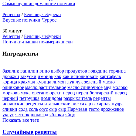
Самые лучшие домашние пончики
Рецепты
/
Беляши, чебуреки
Вкусные пончики Чуррос
30 минут
Рецепты
/
Беляши, чебуреки
Пончики-пышки по-американски
Ингредиенты
базилик
ванилин
вино
выбор продуктов
говядина
горчица
дрожжи
закуски
имбирь
как
как использовать
картофель
корица
крахмал
курица
лимон
лук
лук зеленый
масло
оливковое
масло растительное
масло сливочное
мед
молоко
морковь
мука
орегано
орехи
перец
перец болгарский
перец
черный
петрушка
помидоры
разрыхлитель
рецепты
испанские
рецепты итальянские
рис
сахар
сахарная пудра
сливки
сода
соль
соус
сыр
сыр Пармезан
тесто дрожжевое
уксус
чеснок
шоколад
яблоки
яйцо
Показать все теги
Случайные рецепты