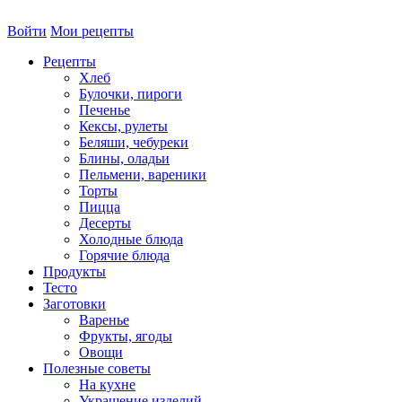
Войти
Мои рецепты
Рецепты
Хлеб
Булочки, пироги
Печенье
Кексы, рулеты
Беляши, чебуреки
Блины, оладьи
Пельмени, вареники
Торты
Пицца
Десерты
Холодные блюда
Горячие блюда
Продукты
Тесто
Заготовки
Варенье
Фрукты, ягоды
Овощи
Полезные советы
На кухне
Украшение изделий