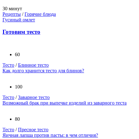
30 минут
Рецепты
/
Горячие блюда
Гусиный омлет
Готовим тесто
60
Тесто
/
Блинное тесто
Как долго хранится тесто для блинов?
100
Тесто
/
Заварное тесто
Возможный брак при выпечке изделий из заварного теста
80
Тесто
/
Пресное тесто
Яичная лапша против пасты: в чем отличия?