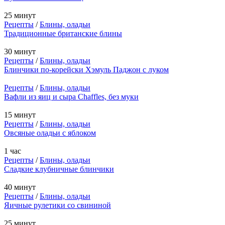
25 минут
Рецепты
/
Блины, оладьи
Традиционные британские блины
30 минут
Рецепты
/
Блины, оладьи
Блинчики по-корейски Хэмуль Паджон с луком
Рецепты
/
Блины, оладьи
Вафли из яиц и сыра Chaffles, без муки
15 минут
Рецепты
/
Блины, оладьи
Овсяные оладьи с яблоком
1 час
Рецепты
/
Блины, оладьи
Сладкие клубничные блинчики
40 минут
Рецепты
/
Блины, оладьи
Яичные рулетики со свининой
25 минут