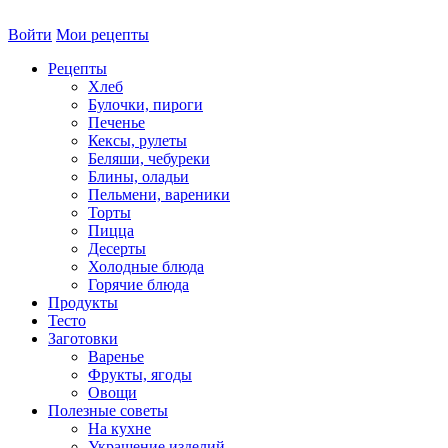
Войти
Мои рецепты
Рецепты
Хлеб
Булочки, пироги
Печенье
Кексы, рулеты
Беляши, чебуреки
Блины, оладьи
Пельмени, вареники
Торты
Пицца
Десерты
Холодные блюда
Горячие блюда
Продукты
Тесто
Заготовки
Варенье
Фрукты, ягоды
Овощи
Полезные советы
На кухне
Украшение изделий