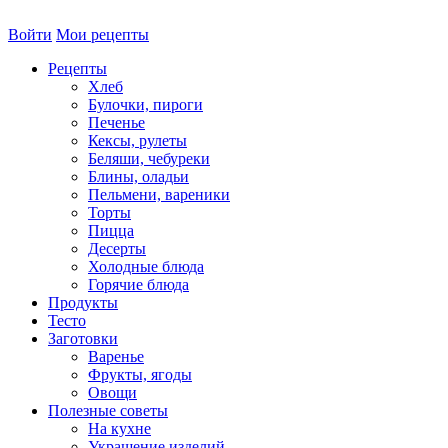
Войти
Мои рецепты
Рецепты
Хлеб
Булочки, пироги
Печенье
Кексы, рулеты
Беляши, чебуреки
Блины, оладьи
Пельмени, вареники
Торты
Пицца
Десерты
Холодные блюда
Горячие блюда
Продукты
Тесто
Заготовки
Варенье
Фрукты, ягоды
Овощи
Полезные советы
На кухне
Украшение изделий