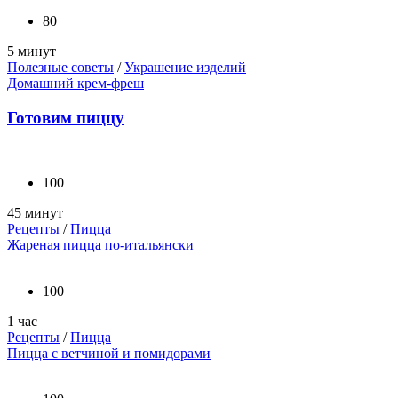
80
5 минут
Полезные советы
/
Украшение изделий
Домашний крем-фреш
Готовим пиццу
100
45 минут
Рецепты
/
Пицца
Жареная пицца по-итальянски
100
1 час
Рецепты
/
Пицца
Пицца с ветчиной и помидорами