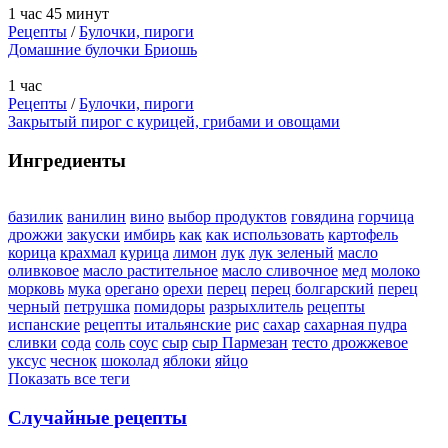
1 час 45 минут
Рецепты
/
Булочки, пироги
Домашние булочки Бриошь
1 час
Рецепты
/
Булочки, пироги
Закрытый пирог с курицей, грибами и овощами
Ингредиенты
базилик
ванилин
вино
выбор продуктов
говядина
горчица
дрожжи
закуски
имбирь
как
как использовать
картофель
корица
крахмал
курица
лимон
лук
лук зеленый
масло
оливковое
масло растительное
масло сливочное
мед
молоко
морковь
мука
орегано
орехи
перец
перец болгарский
перец
черный
петрушка
помидоры
разрыхлитель
рецепты
испанские
рецепты итальянские
рис
сахар
сахарная пудра
сливки
сода
соль
соус
сыр
сыр Пармезан
тесто дрожжевое
уксус
чеснок
шоколад
яблоки
яйцо
Показать все теги
Случайные рецепты