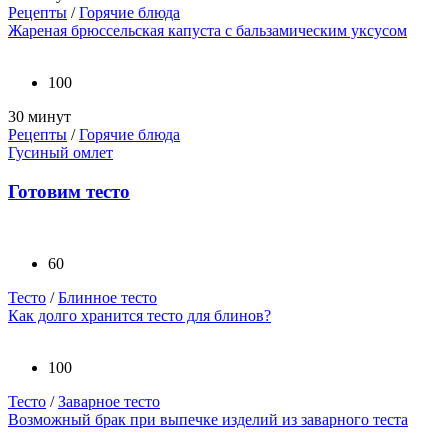
Рецепты
/
Горячие блюда
Жареная брюссельская капуста с бальзамическим уксусом
100
30 минут
Рецепты
/
Горячие блюда
Гусиный омлет
Готовим тесто
60
Тесто
/
Блинное тесто
Как долго хранится тесто для блинов?
100
Тесто
/
Заварное тесто
Возможный брак при выпечке изделий из заварного теста