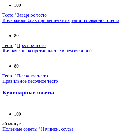
100
Тесто
/
Заварное тесто
Возможный брак при выпечке изделий из заварного теста
80
Тесто
/
Пресное тесто
Яичная лапша против пасты: в чем отличия?
80
Тесто
/
Песочное тесто
Правильное песочное тесто
Кулинарные советы
100
40 минут
Полезные советы
/
Начинки, соусы