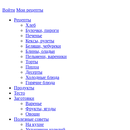
Войти
Мои рецепты
Рецепты
Хлеб
Булочки, пироги
Печенье
Кексы, рулеты
Беляши, чебуреки
Блины, оладьи
Пельмени, вареники
Торты
Пицца
Десерты
Холодные блюда
Горячие блюда
Продукты
Тесто
Заготовки
Варенье
Фрукты, ягоды
Овощи
Полезные советы
На кухне
Украшение изделий