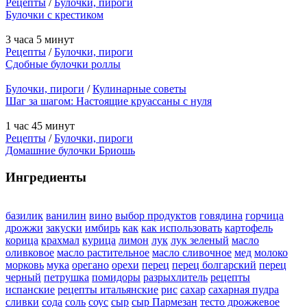
Рецепты
/
Булочки, пироги
Булочки с крестиком
3 часа 5 минут
Рецепты
/
Булочки, пироги
Сдобные булочки роллы
Булочки, пироги
/
Кулинарные советы
Шаг за шагом: Настоящие круассаны с нуля
1 час 45 минут
Рецепты
/
Булочки, пироги
Домашние булочки Бриошь
Ингредиенты
базилик
ванилин
вино
выбор продуктов
говядина
горчица
дрожжи
закуски
имбирь
как
как использовать
картофель
корица
крахмал
курица
лимон
лук
лук зеленый
масло
оливковое
масло растительное
масло сливочное
мед
молоко
морковь
мука
орегано
орехи
перец
перец болгарский
перец
черный
петрушка
помидоры
разрыхлитель
рецепты
испанские
рецепты итальянские
рис
сахар
сахарная пудра
сливки
сода
соль
соус
сыр
сыр Пармезан
тесто дрожжевое