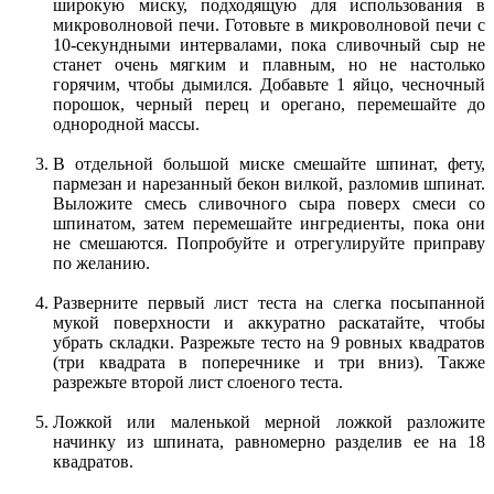
широкую миску, подходящую для использования в
микроволновой печи. Готовьте в микроволновой печи с
10-секундными интервалами, пока сливочный сыр не
станет очень мягким и плавным, но не настолько
горячим, чтобы дымился. Добавьте 1 яйцо, чесночный
порошок, черный перец и орегано, перемешайте до
однородной массы.
В отдельной большой миске смешайте шпинат, фету,
пармезан и нарезанный бекон вилкой, разломив шпинат.
Выложите смесь сливочного сыра поверх смеси со
шпинатом, затем перемешайте ингредиенты, пока они
не смешаются. Попробуйте и отрегулируйте приправу
по желанию.
Разверните первый лист теста на слегка посыпанной
мукой поверхности и аккуратно раскатайте, чтобы
убрать складки. Разрежьте тесто на 9 ровных квадратов
(три квадрата в поперечнике и три вниз). Также
разрежьте второй лист слоеного теста.
Ложкой или маленькой мерной ложкой разложите
начинку из шпината, равномерно разделив ее на 18
квадратов.